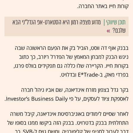
קורות חייו באתר החברה.
מדוע מצפה רמון היא הסטארט-אפ הנדל"ני הבא
שלכם?
בבנק אוף דה ווסט, הוביל בק את הפעם הראשונה שבה
ניגש הבנק למבחן המאמץ של הפדרל ריזרב, כך כתוב
בקורות חייו. הקריירה שלו כללה גם תפקידים בוולס פרגו,
בפרדי מאק, ב-E*Trade ובדלויט.
בקר גדל בצפון מזרח אינדיאנה, שם אביו ניהל חברה
לאספקת ציוד לעסקים, על פי Investor’s Business Daily.
לאחר שסיים לימודים באוניברסיטת אינדיאנה, קיבל משרה
התחלתית בבנק בדטרויט. בבנק הזה ביקשו ממנו בסופו של
דבר לעבור לסניף של קליפורניה, ומשם גויס ל-SVB, כך