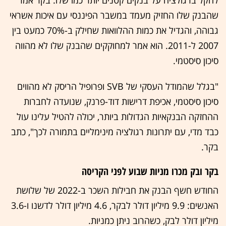
להקל ברגולציה על בנקים קטנים יותר כמו שלו. בקר אמר
שהבנק שלו החזיק מעמד במשבר הפיננסי עם איכות אשראי
גבוהה, והגדיל את כמות ההלוואות שחילק ב-70% כמעט בין
2007 ל-2011. הוא אמר למחוקקים שהבנק שלו לא מהווה
סיכון סיסטמי.
"בגלל שהמודל העסקי של SVB ופרופיל הריסק לא מהווים
סיכון סיסטמי, אכיפת דרישות דוד-פרנק, שנועדה לחברות
ההחזקה הבנקאיות הגדולות ביותר, יכולה להטיל עלינו עול
כבד מדי, עם יתרונות רגולציה מינימליים בתמורה לכך", כתב
בקר.
בקר ובק מכרו מניות שבוע לפני הקריסה
החודש חשף הבנק את חבילות השכר ב-2022 של שלושת
האנשים: 9.9 מיליון דולר לבקר, 4.6 מיליון דולר לדשנו ו-3.6
מיליון דולר לבק, כשהרוב ניתן כמניות.