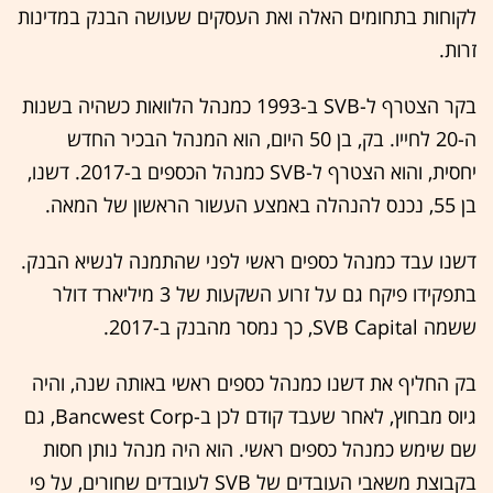
לקוחות בתחומים האלה ואת העסקים שעושה הבנק במדינות
זרות.
בקר הצטרף ל-SVB ב-1993 כמנהל הלוואות כשהיה בשנות
ה-20 לחייו. בק, בן 50 היום, הוא המנהל הבכיר החדש
יחסית, והוא הצטרף ל-SVB כמנהל הכספים ב‏-2017. דשנו,
בן 55, נכנס להנהלה באמצע העשור הראשון של המאה.
דשנו עבד כמנהל כספים ראשי לפני שהתמנה לנשיא הבנק.
בתפקידו פיקח גם על זרוע השקעות של 3 מיליארד דולר
ששמה SVB Capital, כך נמסר מהבנק ב-2017.
בק החליף את דשנו כמנהל כספים ראשי באותה שנה, והיה
גיוס מבחוץ, לאחר שעבד קודם לכן ב-Bancwest Corp, גם
שם שימש כמנהל כספים ראשי. הוא היה מנהל נותן חסות
בקבוצת משאבי העובדים של SVB לעובדים שחורים, על פי