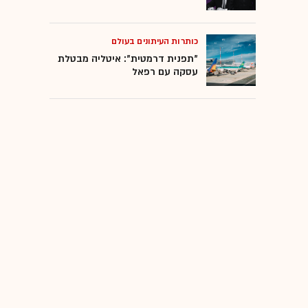
כותרות העיתונים בעולם
"תפנית דרמטית": איטליה מבטלת
עסקה עם רפאל