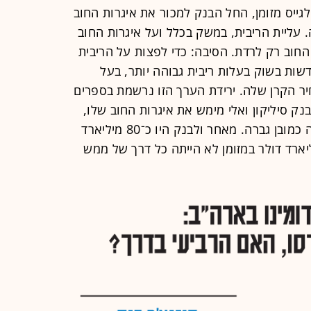
גייס מזומן, החל הבנק למכור את איגרות החוב
 עליית הריבית, במשק בכלל ועל איגרות החוב
החוב רק לרדת. הסיבה: כדי לפצות על הריבית
שות בשוק בעלות ריבית גבוהה יותר, בעל
ר הקרן שלה. ירידת הערך הזו נרשמת בספרים
ק סיליקון ואלי מימש את איגרות החוב שלו,
נרשם גרעון מיידי בהון הבנק והפאניקה כמובן גברה. מאחר ולבנק היו כ־80 מיליארד
חשבונות העו"ש, אך רק 13 מיליארד דולר במזומן לא הייתה כל דרך של ממש