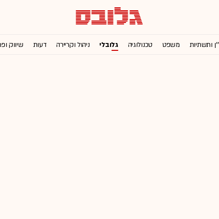
'ן ותשתיות
משפט
טכנולוגיה
גלובלי
ניהול וקריירה
דעות
שיווק ופ