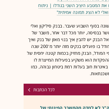
 את המטבע היציב השני בגודלו | ניתוח
ואלי לא הציג תמונה אמיתית"
נה בסוף השבוע שעבר. בבנק סיליקון ואלי
ר בבסיסה, יותר מכל דבר אחר, משבר של
 אל הבנק יש להבין איך בנוי מאזן של בנק ואיך
הבנק מנהל את הכספים שברשותו. המודל בו פועלים בנקים מזה יותר מ־200 שנה
י המודל, הבנק מחזיק בכמות קטנה יחסית של
הפקדות הוא משקיע בפעילות המייצרת לו
איגרות חוב בעלות רמת ביטחון גבוהה, כמו
משכנתאות.
לכל הכתבות
לקחים שארה"ב לא למדה מהמשבר הפיננסי של