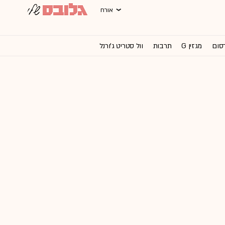
אורח
רסום
מגזין G
תרבות
וול סטריט ג'ורנל