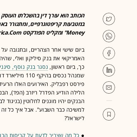
הכותב הוא עורך דין בהשכלתו העוסק 
Money" ומקליט הפודקסט KanAmerica.Com. בטוויטר @chanansteinhart.
ביום שישי אחר הצהריים, ובתגובה על 
כך, ביום ראשון,
נסגר בנק נוסף, סיגני
שמנהל נכסים בהיק
פירסט רפבליק. האירועים האלו הרעי
הלילה הודיע הפדרל ריזרב (הפד), הבנ
הבנקים יהיו מוגנים לחלוטין (בניגוד לב
למשיכה כבר השבוע". אבל איך כל זה
לישראל?
●
כל מה שצריך לדעת על קריסות הבנ