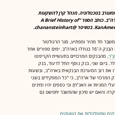
ומעורב בטכנולוגיה. מנהל קרן להשקעות
במטבעות קריפטוגרפיים, ומתגורר בארה"ב. כותב הספר "A Brief History of
משבר חד מהיר ומפתיע, סגר הרגולטור
האמריקאי את בנק סיליקון ואלי, שהיה הבנק ה־16 בגודלו בארה"ב. ימים ספורים אחר
צ'ר
, מהבנקים המרכזיים בתעשיית הקריפטו
ף 110 מיליארד דולר. ביום שני, בנק נוסף החל לרעוד, בנק
דו את רוב המערכת הבנקאית בארה"ב, ובשעות
ק המרכזי של ארה"ב, כי "כל המפקידים בשני
עלי המניות או האג"ח) וכי כספים יהיו זמינים
 קרה והאם יש סיכון שהמשבר יתפשט גם
קים שמטלטלות את השווקים