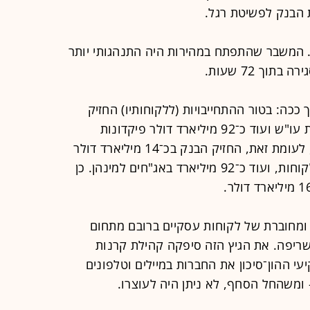
 הבנק לפשיטת רגל.
י. המשבר שהתפתח במהירות היה התנהגותי יותר
וך 72 שעות.
 ככה: בטור ההתחייבויות (ללקוחותיו) החזיק
הבנק כ־80 מיליארד דולר של פיקדונות עו"ש ועוד כ־92 מיליארד דולר פיקדונות
בחשבונות נושאי ריבית. בטור הנכסים, לעומת זאת, החזיק הבנק בכ־14 מיליארד דולר
במזומן, עוד כ־73 מיליארד באשראי ללקוחות, ועוד כ־92 מיליארד באג"חים למינהן. כן
ומחוברת של לקוחות עסקיים ברובם מתחום
השריפה. את הגיץ הזה סיפקה קהילת קרנות
י ההון־סיכון את החברות במיילים וטלפונים
ומשהחל הסחף, לא ניתן היה לעוצרו.