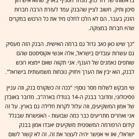
בראשותו של דוד כהן, מנהל הסניף בארץ, שהוא איש הון
סיכון ותיק. חשוב לציין שהבנק עמד לעזרת הרבה חברות
הזנק בעבר. הם לא הלכו לחלט מיד את כל הרכוש במקרים
שהיו חברות במצוקה.
"כך שיש כאן כאב גדול גם ברמה האישית. הבנק הזה מעסיק
גם עשרות עובדים בישראל, אלה אנשי אקוסיסטם שהם
שותפים נאמנים של הענף. אני תקווה שאם יימצא רוכש
לבנק, הוא יבין את הערך ויחזיק נוכחות משמעותית בישראל".
שי מבקש לשלוח מסר נוסף: "ככה זה כשקורס בנק, וזה עניין
פסיכולוגי, ומדובר בבנק ה-14 בגודלו בארה"ב. מדובר באובדן
של אמון המשקיעים, וזה עלול לקרות חלילה גם בארץ. על זה
אני ואחרים מתריעים כבר כמה שבועות - האפשרות שבגלל
קידום הרפורמה המשפטית משקיעים יאבדו אמון בבנק
ישראלי, ואז אי אפשר יהיה לעצור את זה. זה לא קשור לשום