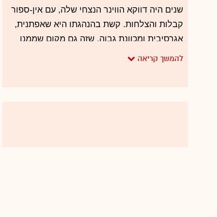
שנים היה דווקא הווינר הנצחי שלה, עם אין-ספור
קבלות והצלחות. קשת בהנהגתו היא שאפתנית,
אגרסיבית ומכוונת גבוה, שזה גם מקום שממנו
כידוע הרבה יותר כואב ליפול.
השנים הבאות יוכיחו האם גם הפעם ניר וקשת היו
אלה שהיטיבו מכולם להבין לאן הולכת התעשייה
הזאת, בפן הגלובלי (עם התחזקותם המאיימת של
פייסבוק וגוגל) ובפן המקומי, אבל בינתיים אי
אפשר גם בלי קצת מהשלולית.
זאת הייתה שנה פחות מוצלחת מבחינת קשת
בכל הנוגע לנתוני הרייטינג, כשהשנה האחרונה
07
שבה היא הציגה נתון דומה מבחינת ממוצע
הצפייה בפריים טיים הייתה 2010 (21.8% לעומת
21.4% ב-2016), ונלווה לה גם כישלון של פורמט