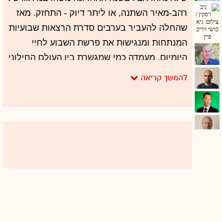
רהב-מאיר השתנה, או ליתר דיוק - התחזק. מאז
שהחלה להעביר בערבים סדרת הרצאות שבועיות
המנתחות ומנגישות את פרשת השבוע לחיי
היומיום, מעמדה כמי שמגשרת בין העולם החילוני
לעולם המסורתי-דתי-חרדי הלך והתעצם, והדבר
ניכר גם בכתבות שלה בערוץ 2 ובאופי ההנחיה.
הספר שהוציאה ב-2016, "הסטטוס היהודי", הוא
דוגמה נוספת לכך שיש לה מה להגיד, ושהיא לא
חוששת לומר זאת, ולכולם. היא אפילו סוג של
גורו, או אם תרצו - מורת נבוכים.
כך או כך, לא משנה לאיזה מגזר אתם משתייכים -
אם אתם חילונים, אפיקורסים גמורים, מסורתיים
45
או דתיים אדוקים - קשה שלא לחבב את
רהב-מאיר. השנה היא גם כמעט והגשימה חלום,