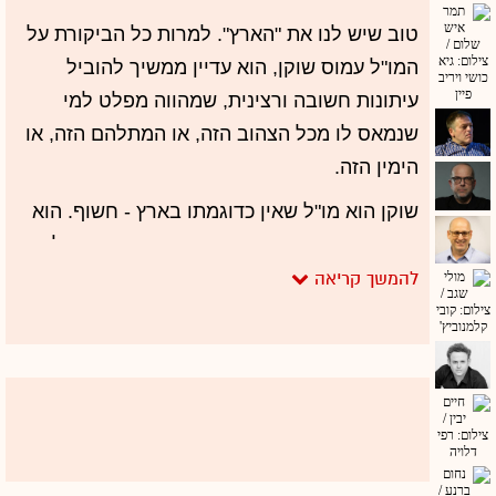
טוב שיש לנו את "הארץ". למרות כל הביקורת על
המו"ל עמוס שוקן, הוא עדיין ממשיך להוביל
עיתונות חשובה ורצינית, שמהווה מפלט למי
שנמאס לו מכל הצהוב הזה, או המתלהם הזה, או
הימין הזה.
שוקן הוא מו"ל שאין כדוגמתו בארץ - חשוף. הוא
מדבר ומצייץ ואומר את דעותיו. הוא נגיש - כל
אחד יכול לפנות אליו בטוויטר ולקבל תשובה.
בזרוע השנייה של העיתון - "דה מרקר" - ממשיך
לככב גיא רולניק, שפרסם השנה את הטור הכי
חשוב בקריירה שלו (אם לא הבנתם את הרמז - זה
הטור הכי חשוב בקריירה שלכם). הכל נמצא שם
בטורים שלו - הכתיבה המצוינת, הידענות,
הניתוחים, הביקורתיות. ולדברים יש הדים, יש