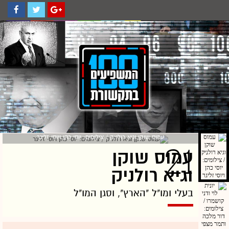
עמוס שוקן וגיא רולניק / צילומים: יוסי כהן ויוסי זליגר
21
עמוס שוקן
וגיא רולניק
בעלי ומו"ל "הארץ", וסגן המו"ל