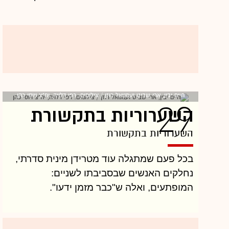
חיים יבין, ארי שביט ועמנואל רוזן / צילומים: רפי דלויה, יח"צ ויוסי כהן
29
השערוריות בתקשורת
השערוריות בתקשורת
בכל פעם שמתגלה עוד מטרידן מינית סדרתי,
נחלקים האנשים שבסביבתו לשניים:
המופתעים, ואלה ש"כבר מזמן ידעו".