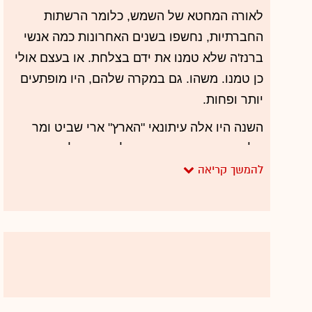
לאורה המחטא של השמש, כלומר הרשתות
החברתיות, נחשפו בשנים האחרונות כמה אנשי
ברנז'ה שלא טמנו את ידם בצלחת. או בעצם אולי
כן טמנו. משהו. גם במקרה שלהם, היו מופתעים
יותר ופחות.
השנה היו אלה עיתונאי "הארץ" ארי שביט ומר
טלוויזיה חיים יבין, שהגיעו לעמוד הקלון. שביט
הואשם על ידי עיתונאית ה"ג'ואיש ג'ורנל", דניאל
ברין, כי תקף אותה מינית בעת שנפגשו פגישה
מקצועית. שביט לא ממש הכחיש את הדברים, רק
לדבריו פירש את הסיטואציה באופן אחר - ותרם
למילון המטרידנים את הביטוי "יסודות של חיזור".
די מהר התברר ש"יסודות של חיזור" היו גם
במקרה של אישה נוספת, ושביט הודיע על פרישה