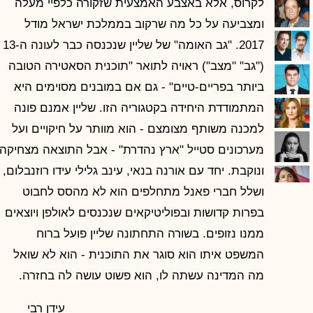
לקרוס, אלא באצבע האמצעית שזקורה כלפיי מעלה
ומצביעה על כל מה שרקוב בממלכת ישראל מודל
2017. "גב האומה" של שליין שנכנסה כבר לעונה ה-13
("גב" "מצב") ראויה לתואר "תוכנית הסאטירה הטובה
ביותר בפריים-טיים" - גם אם במובנים מסוימים היא
המתמודדת היחידה בקטגוריה הזו. שליין אמנם פונה
למכנה משותף מצומצם - הוא מוותר על חיקויים ועל
מערכונים סטייל "ארץ נהדרת" - אבל התוצאה מצחיקה
ונוקבת. יחד עם אורנה בנאי, עינב גלילי עידו רוזנבלום,
ושלל חברי פאנל מתחלפים הוא לא מהסס לחבוט
בפרות קדושות ובפוליטיקאים שנכנסים לאולפן ויוצאים
ממנו נזופים. בשורה התחתונה שליין פועל ברוח
המשפט איתו הוא סוגר את התוכנית - הוא לא שואל
מה המדינה עשתה לו, הוא פשוט עושה לה בחזרה.
עידן רבי