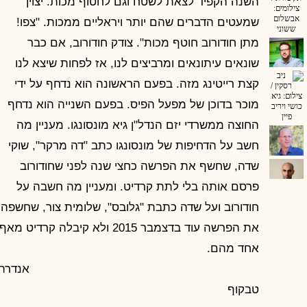
השנה הקפיד לצאת לשטח וגם לחטוף מכות. יצוין
שמעטים הדברים שהם יותר ויראליים ממכות. "צפו!
מתן חודורוב חוטף מכות". צודק חודורוב, אם כבר
שונאים עיתונאים ומרביצים לנו, אז לפחות שיצא לנו
קצת רייטינג מזה. בפעם הראשונה הוא נדחף על ידי
מוכר בדוכן של מפעל הפיס. בפעם השנייה הוא נדחף
החוצה ממשרדי יזם הנדל"ן גיא מונסונגו. מעניין מה
חשב על הדחיפות של מונסונגו כתב "דה מרקר", שוקי
שדה, שחשף את הפרשה כחצי שנה לפני שחודורוב
פרסם אותה בלי לתת קרדיט. ומעניין מה חשבה על
חודורוב ועל שדה כתבת "גלובס", שלומית צור, שחשפה
את הפרשה עוד בדצמבר 2015 ולא קיבלה קרדיט מאף
אחד מהם.
אנדרה
טבקוף