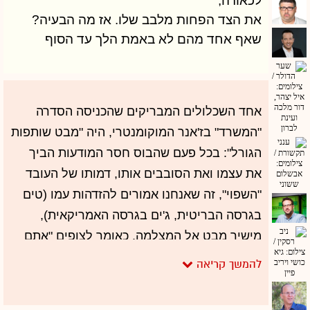
לכאורה,
את הצד הפחות מלבב שלו. אז מה הבעיה?
שאף אחד מהם לא באמת הלך עד הסוף
אחד השכלולים המבריקים שהכניסה הסדרה
"המשרד" בז'אנר המוקומנטרי, היה "מבט שותפות
הגורל": בכל פעם שהבוס חסר המודעות הביך
את עצמו ואת הסובבים אותו, דמותו של העובד
"השפוי", זה שאנחנו אמורים להזדהות עמו (טים
בגרסה הבריטית, ג'ים בגרסה האמריקאית),
מישיר מבט אל המצלמה, כאומר לצופים "אתם
לא כאלה, אתם כמוני, נורמליים". בשנת 2008,
בסדרה "אבי ביטר חי בסרט" - ספק ריאליטי,
ספק מוקומנטרי - הצליח הזמר אבי ביטר להפוך