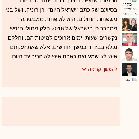
התמונה שחשפה נויבך בתוכניתה "סדר יום"
בסיועם של כתב "ישראל היום", רן רזניק, ושל בני
משפחות החולים, היא לא פחות ממבעיתה:
מתברר כי בישראל של 2016 חלק מחולי הנפש
נקשרים שעות וימים ארוכים למיטותיהם, וחלקם
נכלא בבידוד במשך חודשים. אלא שאת זעקתם
איש לא שמע ואת כאבם איש לא הכיר עד היום.
ההחלטה של נויבך להקדיש שעות אוויר רבות
לנושא הזה, המאוד לא סקסי ונטול רייטינג בעליל
אך חשוב מאין כמוהו, כבר הביאה לשינוי - חברי
ועדת הבריאות של הכנסת ביקרו בבית החולים
הפסיכיאטרי "שער מנשה" והבטיחו להילחם
חוקית בתופעה. יותר מכך, בעקבות החשיפה
פרסם משרד המשפטים המלצות להפחתת
ההגבלות הקשות ולהגברת כבוד האדם הנמצא