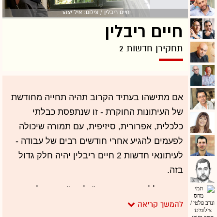
חיים ריבלין / צילום: איל יצהר
חיים ריבלין
תחקירן חדשות 2
אם מתישהו בעתיד הקרוב תהיה תחייה מחודשת
של העיתונות החוקרת - זו שנתפסת כבלתי
כלכלית, אפרורית, סיזיפית, עם תמורה שיכולה
לפעמים להגיע אחרי חודשים רבים של עבודה -
לעיתונאי חדשות 2 חיים ריבלין יהיה חלק גדול
בזה.
בראיון ללי-אור אברבך ב"גלובס" באפריל
האחרון, סיפר ריבלין על הנחת יסוד שלפיה