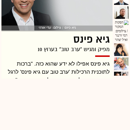
גיא פינס / צילום: עדי אורני
גיא פינס
מפיק ומגיש "ערב טוב" בערוץ 10
גיא פינס אפילו לא ידע שהוא כזה. "ברכות
לתוכנית הרכילות 'ערב טוב עם גיא פינס' לרגל
הצטרפותו של רביב דרוקר לצוות התוכנית",
כתב ראש הממשלה, בנימין נתניהו, בעוד אחת
מתגובותיו הארכניות והמוזרות לתחקיר של
רביב דרוקר.