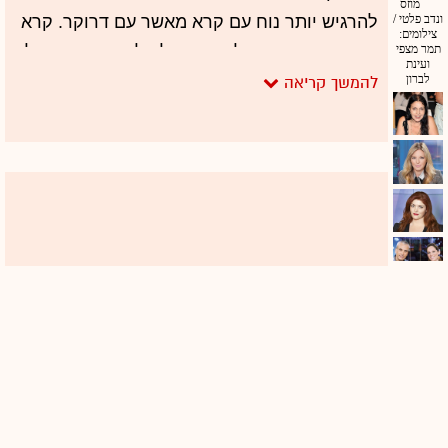
להרגיש יותר נוח עם קרא מאשר עם דרוקר. קרא
מקדם את עניינו של מני נפתלי, למורת רוחם של
הזוג נתניהו. גם מהלכיו של ראש הממשלה
בענייני התאגיד לא זוכים אצלו לסיקור אוהד. קרא
הוא שותף מלא לדרך ולתחקירים. גם הכותרות
שהוא מוסיף במהדורת החדשות בענייני חקירת
ראש הממשלה לא אמורות להוסיף לנתניהו נחת.
אז מה סוד הקסם שלו?
קרא, מהתחקירנים הבכירים שיש לנו, יצא
בחריפות נגד הסדרה "דיני נפשות" של אורנה בן
61
דור, שהציגה את הפרקליטות באור כוחני שלא
לומר מרושע. "לא הייתי נדרש לעניין, אלמלא
חששתי מזליגת הז'אנר (סרט אימה עלילתי
במסווה של דוקומנטציה), שמאפיין בדרך כלל