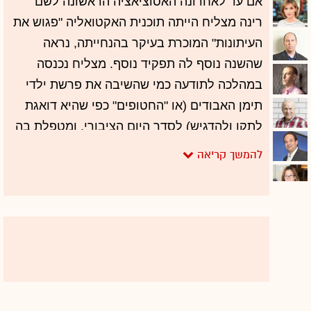
אם עד לאחרונה האסוציאציה הראשונה לשם
רינה מצליח הייתה תוכנית האקטואליה "פגוש את
העיתונות" המוכרת בעיקר בהנחייתה, נראה
שהשנה נוסף לה תפקיד נוסף. מצליח נכנסה
במהלכה לתודעה כמי שהשיבה את פרשת ילדי
תימן האבודים (או "החטופים" כפי שהיא דואגת
לתקן ולהדגיש) לסדר היום הציבורי, ומטפלת בה
בצורה שאינה מתפשרת. על פועלה המבורך
בתחום היא אף זכתה בפרס פרימור לעיתונאות
חברתית.
עיסוקה של מצליח בפרשת ילדי תימן, אם
במסגרת "פגוש את העיתונות" עצמה ואם כנושא
אותו היא מובילה ומסקרת, העניק לכתבת
הוותיקה נופך נוסף, והאמת שזה לא מאוד מפתיע.
מצליח תמיד הייתה עקשנית ודעתנית, גם כשהיא