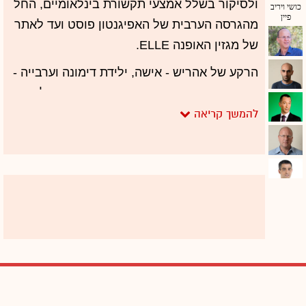
ולסיקור בשלל אמצעי תקשורת בינלאומיים, החל
מהגרסה הערבית של האפיגנטון פוסט ועד לאתר
של מגזין האופנה ELLE.
הרקע של אהריש - אישה, ילידת דימונה וערבייה -
חריג במיוחד בביצת התקשורת המקומית. למרות
הביוגרפיה הזו אהריש לא עוצרת לרגע, מסרבת
להיכנע לתכתיבים ולא טורחת להתנצל. אחרי
שהדליקה משואה בהר הרצל היא מתכוננת
לתפקיד דרמטי ראשון בסדרת הטלוויזיה "כבודו"
שצפויה לעלות בחודשי האביב, וממשיכה לתחזק
קריירה תקשורתית מגוונת. בדרך היא ממשיכה
להגיד את מה שהיא חושבת על כל נושא - ולאומץ
הזה יש מחיר ציבורי לא פשוט. יו"ר להב"ה בנצי
46
גופשטיין הדפיס את תמונתה של אהריש על
סמרטוט והוסיף בעידון אופייני: "כל הסמרטוטים