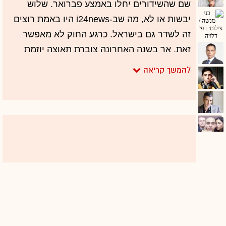
שם שהשידורים יחלו באמצע פברואר. שלוש
יבשות או לא, מה שב-i24news היו באמת רוצים
זה לשדר גם בישראל. כרגע החוק לא מאפשר
זאת, אך בשנה האחרונה צוברת תאוצה יוזמת
חקיקה שנועדה לפתור את הנושא, שאותה מוביל
ח"כ נחמן שי (המחנה הציוני) ועליה חתמו גם
חברי כנסת נוספים כמו מרב מיכאלי ואיתן כבל,
וכן ח"כים ממרצ, יש עתיד, כולנו, הליכוד, ש"ס
וישראל ביתנו.
הילה מירוני
85