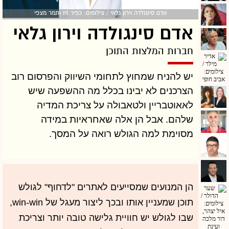
אדם סינגולדה וירון גלאי / צילומים: כפיר זיו ותמר מצפי
אדם סינגולדה וירון גלאי
חברות המלצות התוכן
יש להניח שמחוץ לתחומי השיווק והפרסום רוב
הצרכנים לא יבינו בכלל מה ההשפעה שיש
לאאוטבריין ולטאבולה על צריכת המדיה
שלהם. אבל הן אלה שאחראיות במידה
מסוימת למה הגולש רואה על המסך.
הן המנועים שמסייעים לאתרים "לדחוף" לגולש
תוכן שמעניין אותו ובכך ליצור מעגל של win-win,
שבו לגולש יש חוויית גלישה טובה יותר וצריכת