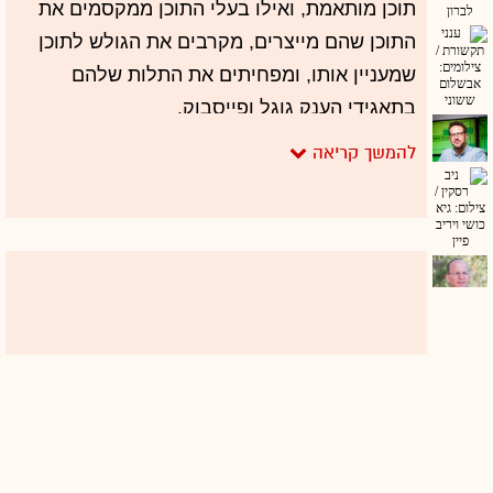
תוכן מותאמת, ואילו בעלי התוכן ממקסמים את
התוכן שהם מייצרים, מקרבים את הגולש לתוכן
שמעניין אותו, ומפחיתים את התלות שלהם
בתאגידי הענק גוגל ופייסבוק.
מדובר בשתי חברות ישראליות מצליחות מאוד
בעולם בתחום המלצות התוכן, אבל כמו ישראלים
טובים, בסופו של דבר התחרות על הזירה
המקומית - גם אם המשמעות הכלכלית שלה לא
מאוד מהותית לשורה התחתונה שלהן - חשובה
להן מאוד. ובתחרות הזאת מי שמנצחת השנה היא
דווקא טאבולה, שנכנסה לפעילות בישראל הרבה
יותר מאוחר מאאוטבריין ולכן השוק כבר היה
42
לכאורה "כבוש". אבל בנחישות ובאגרסיביות
הצליחה טאבולה תוך שנה וחצי להפוך לשחקן
המשמעותי. בהתחלה על ידי חתימת הסכם עם