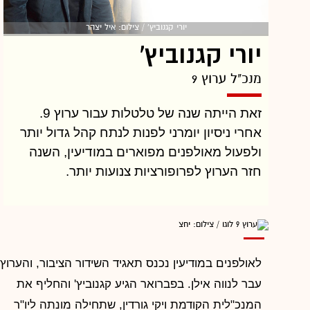
מש"ס לקראת הבחירות האחרונות השפיעה גם
יורי קגנוביץ' / צילום: איל יצהר
עליהן, והיא זו שלמעשה דחקה את שני כוכבי קול
יורי קגנוביץ'
ברמה אל זרועות המתחרה. לאחרונה אף חשף
מנכ"ל ערוץ 9
עקיבא נוביק בחדשות 10 אילו דרישות היו לאנשי
דרעי מאנשי קול ברמה, שזוהה בבחירות עם ישי,
זאת הייתה שנה של טלטלות עבור ערוץ 9.
כדי להסיר חרם מפרסמים שהוטל על התחנה.
אחרי ניסיון יומרני לפנות לנתח קהל גדול יותר
יונתן כיתאין
ולפעול מאולפנים מפוארים במודיעין, השנה
חזר הערוץ לפרופורציות צנועות יותר.
לאולפנים במודיעין נכנס תאגיד השידור הציבור, והערוץ
עבר לנווה אילן. בפברואר הגיע קגנוביץ' והחליף את
המנכ"לית הקודמת ויקי גורדין, שתחילה מונתה ליו"ר