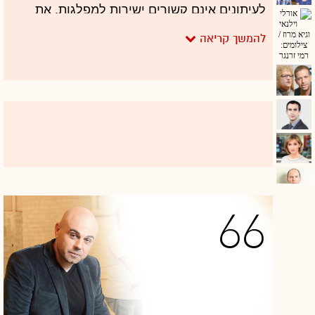
לעיתונים אינם קשורים ישירות למפלגות. את
המערכה הוביל אתר "בחדרי חרדים", שנמצא
בבעלותו של מאיר גל. אתר אינטרנט חזק ובולט
נוסף במגזר הוא "כיכר השבת", שבשליטת קבוצת
"ידיעות אחרונות", שמחזיקה בו בשותפות עם
מוטי לביא.
לביא הוא גם שדר רדיו בולט, שב-2015 "ערק"
מרדיו קול ברמה לרדיו קול חי. כמה חודשים
לפניו עשה צעד דומה גם השדר הפופולרי אבי
66
מימרן, ובהמשך נרשם גם המהפך בסקר ה-TGI,
וקול חי הפך לבעל חשיפה גדולה יותר
משמעותית מהמתחרה, נתונים שנשמרו גם
השנה. שתי תחנות הרדיו שפונות כיום לציבור
החרדים הספרדים, קשורות באופן הדוק למדי
לפוליטיקאים חרדים, כשהפרישה של אלי ישי