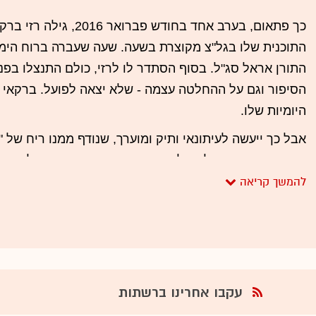
כך פתאום, בערב אחד בחודש פב
התוכנית שלו בגל"צ מקוצרת בשעה. שעה שעברה ברוח הימים 
התורן אראל סג"ל. בסוף הסתדר לו לרזי, כולם התנצלו בפנ
הסיפור וגם על ההחלטה עצמה - שלא יצאה לפועל. ברקאי 
י
היומיות שלו.
בגל"צ
אבל כך ייעשה לעיתונאי ותיק ומוערך, שנודף ממנו ריח של "ס
שהוא כזה. נכון, נפלטה לו השוואה בין צער הורי מחבלים ש
הורי חיילים שכולים, אבל ישראל
כך פתאום, בערב אחד בחודש פברואר 2016, גילה רזי ברקאי
ברקאי לא התנצל על זה, אבל הבהיר: "רגשות של הורים שכול
י התוכנית שלו בגל"צ מקוצרת בשעה.
למדידה. מי שרוצה לקחת את זה למקומות אחרים, כאילו שאנ
מים ההם לימני התורן אראל סג"ל.
למחבלים שלהם, עושה את זה מתוך מניעים רעי לב".
לם התנצלו בפניו על הדרך שבה גילה על
פחחחח, נראה אותו מכניס את זה לטוויטר.
חלטה עצמה - שלא יצאה לפועל. ברקאי
עקבו אחרינו ברשתות
עתיים היומיות שלו.