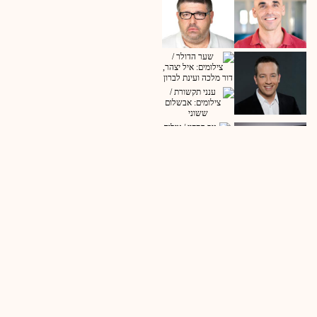
שתף
כתבה
33
אמנון אב
פרשן בכיר בחדשו