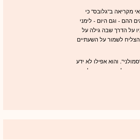
רואר 2016, גילה רזי ברקאי מקריאה ב"גלובס" כי
ההם - וגם היום - לימני
יו על הדרך שבה גילה על
הצליח לשמור על השעתיים
מולני". והוא אפילו לא ידע
מחכים לגופות בניהם לבין
 של 2016 היא לא מקום לגלות בו אמפתיה לערבים.
ים, כאן ושם, לא ניתנים
י משווה בין החיילים שלנו
אנדרה טבקוף