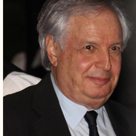
יד היה מביקורת של
 עכשיו החשש העיקרי נוגע
חייהם. הרי כמעט כל מי
א לתמוך במאבקם הצודק,
פקו להם קצת ודאות. וזה
ינים כמו יחס למועמדים
רים ועוד.
הזמן הנוכחית - כשברירת
אגיד יעלה ב-30 באפריל, וכשנתניהו מתחיל לשקוע
 נמצאת על העליונה.
-סוף לשדר ויישפטו רק על
ת, נקמות ופחדים קמאיים.
יונתן כיתאין