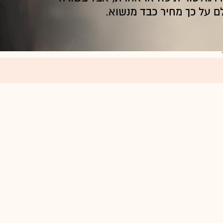
 על כך מחיר כבד מנשוא.
הרי מי היה מאמין שדווקא אלוביץ', ששמר לאורך כל השנים 
שלו כאיש עסקים הגון, ימצא את עצמו כמי שנאלץ להסתופ
הכנסת דוד ביטן כדי שאלה יסייעו לו בעסקיו. מי שמכיר הי
הוא הגיע לשם, כנראה שלא הייתה לו ברירה. אבל זה לא גור
את אבי גבאי כמנכ"ל ואת שלמה רודב כיו"ר, ושניהם ידעו ל
שאלוביץ' יכול היה להרשות לעצמו להתרחק בבטחה מאור הזר
להיות בטוח שעסקיו מנוהלים בצורה הטובה ביותר, וששניהם
עכשיו לאלוביץ' אין אף אחד שעליו יוכל להישען, ולכן הוא נ
אסטרטגיות. היום הוא נסמך על שורת יועצים שלהם הוא מש