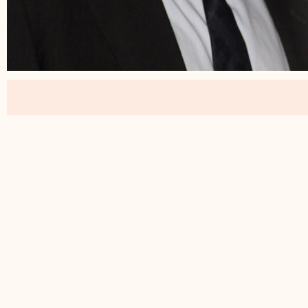
על שמו הטוב ועל המוניטין
ף בחברת אנשים כמו חבר
טב את אלוביץ', אומר שאם
ע מאחריותו. בעבר היה לו
נווט את הקבוצה כך
קורים. הוא יכול היה
 הם עזר כנגדו.
קלע לרצף של טעויות
לם הון עתק, רק כדי