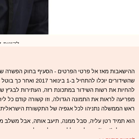
נאח
לקונית ד
"סגירת 
ההישאבות מאז אל פרטי הפרטים - הסעיף בחוק הפשרה ש
והמהומה
שהשידורים יוכלו להתחיל ב-1 בי
להחיות את רשות השידור במתכונת רזה, העתירות לבג"ץ שחל
מפריעה לראות את התמונה הגדולה, וזו קשורה קודם כל לי
ראש הממשלה נתניהו לכל אגפיה של התקשורת הישראלית ה
הוא תמיד רטן עליה, סבל ממנה, תיעב אותה, אבל משלב מס
הישראלי ("כאן"), שנולד בכלל בממשלתו שלו, היה אחת הסנו