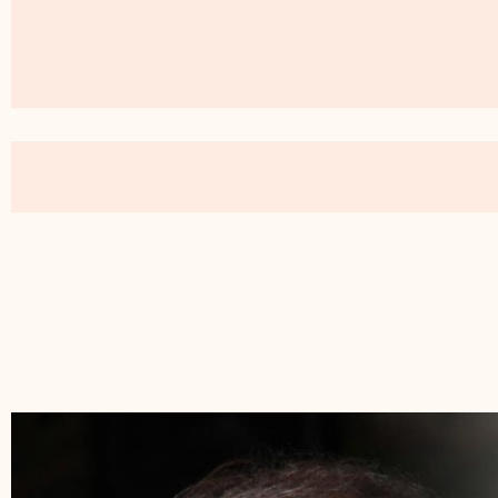
נחנו חיים גם הנימוקים
טף על ידי שמאלנים" (ח"כ
וכמו בכל דבר שקשור ליחס
עוב, מגיעים בסוף-בסוף אל
מילת קוד, שבתחילת קיץ
 את מהדורות החדשות
אגיד, היו"ר גיל עומר,
אבל - קבלו את משחק המילים
מהווה הישג לא קטן מבחינתם,
, הייתה שגם אם התאגיד
ומם.
השניים בלהפחית ציפיות,
ובלהסביר כמה מאתגר ובלתי אפשרי המועד שנכפה עליהם (אוקטובר 2016), עכשיו הם
ה ברורה ששטח משוחרר לא