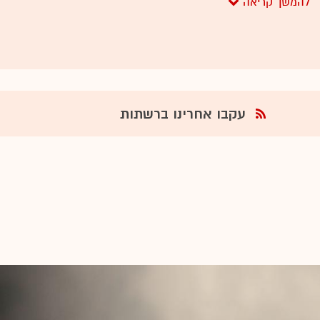
כבר לא מפחד יותר להודות בכך. ובעידן הטראמפיסטי שבו א
נשמעים בבירור: "סניף של הברנז'ה" (השרה מירי רגב), "נח
דוד ביטן), "מה אם יביאו את כל שוברים שתיקה" (נתניהו). 
של נתניהו לתקשורת, אם חופרים עוד יותר עמוק בפחד ובתי
הדמון הגדול, אחד - נוני מוזס.
עקבו אחרינו ברשתות
המאבק העיקש הזה שהכריז נתניהו על התאגיד הפך אותו מ
2016 אמרה משהו רק ליודעי ח"ן בברנז'ה, לנושא שפותח
המרכזיות. הוא גם הכניס לאור הזרקורים את שני קברניטי הת
והמנכ"ל אלדד קובלנץ. נכון, גם היום הם עוד לא באוויר, 
הכי צפוי בעולם - הם עדיין כאן. וצריך להודות שאפילו זה 
אחרי שבועות שבהם הדעה הרווחת, שנכתבה גם פה על ידנו
יקום לבסוף, השניים הללו ככל הנראה יצטרכו לפנות את מק
וגם הם עברו מהפך. אם בעידן שלפני מתקפת נתניהו עסקו 
רק מבקשים ודורשים שיתנו להם לעלות לאוויר, מתוך הבנ