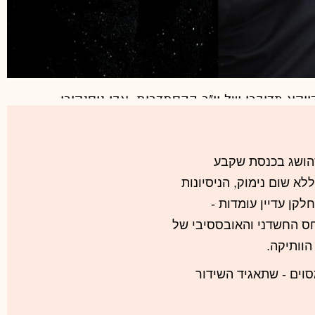
זים באוויר
זה קרה בליל קיץ. ב-17 ביולי בשעה 21:30 הגיעה הודעה
ווקא מדוברו של יו"ר ההסתדרות, אבי ניסנקורן.
רשות השידור ופתיחת התאגיד נדחים בשנה ורבע
לתחילת 2018. שלום וביי", היה פחות או יותר המסר.
הושג בכנסת שקבע
 החלה.
נואר 2017 ואחר כך בוטל ללא שום נימוק, הניסיונות
קן עדיין עומדות -
חס החשדני והאובססיבי של
וותיקה.
וים - שתאגיד השידור
ניות הראשונות בו - הוא