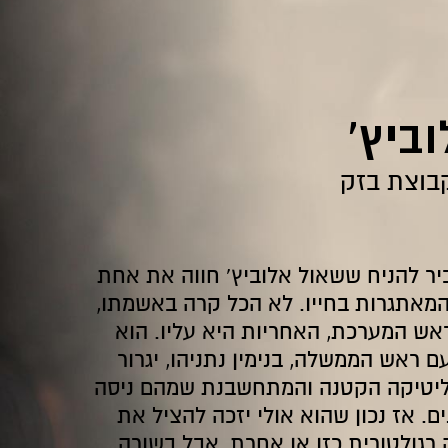
יוחזר. בעצם, אם בעידן הקודם עיקר החשש של ראשי התאג
הברנז'ה ואנשי התעשייה בכל הנוגע לרמת ואיכות השידורים,
לשאלה האם בכלל יהיו שידורים.
ביץ'
וקצת מוזר להגיד זאת, אבל במובן מסוים זה דווקא מקל על 
שבוחן את הסיטואציה ההזויה הזאת במבט-על לא יכול של
בוצת בזק
ולייחל למען העובדים בשני הצדדים שיפסיקו לשחק בהם ויס
מעניק לראשי התאגיד לא פעם הגנה מביקורת נקודתית בעני
לארגון, כשלי מוכנות, התנהלות לא תקינה, טעויות במינוי בכי
יר להניח ששאול אלוביץ' חווה את אחת
המילה האחרונה בסיפור הזה עדיין לא נאמרה, אבל בנקודת 
המאתגרות בחייו. לא הכל קרה באשמתו,
המחדל היא החוק שקובע שהת
אש המערכת, האחריות היא עליו. הוא
בתסבוכת של חקירות - נראה שדווקא ידם של עומר וקובלנץ
ראש הממשלה, בנימין נתניהו, יגרור
הבשורה הטובה ביותר להם וגם לנו תהיה כשהם יתחילו סוף
ליטיקה הקטנה והמתחשבנת שמהם ניסה
סמך מה שמוצג על המסך שלהם, ולא אל מול אוסף של גחמו
ם. אז נכון שהוא אולי יזכה להציל את
רגולטורית כזו או אחרת, אבל בשורה