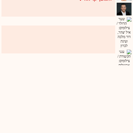
נהדרת" שתעלה בקרוב. חוץ מזה, יש להם
פרסומת קורעת מצחוק לבנק לאומי (אופנת כהן
ביזאר) שעליה הם עובדים יחד כשזרחוביץ'
בפרונט. ואם זה לא מספיק, זרחוביץ' חולה, איבד
את הקול.
נראה שהם מתחזקים זוגיות די מופלאה כבר 11
שנים, עבדו ברדיו תל אביב, עברו לגל"צ וחזרו
39
בחזרה, וכמובן "ארץ נהדרת". עובדים יחד
מהבוקר עד הערב ועדיין - יכול להיות שזו הצגה,
אבל לא נראה ככה - הם מקשיבים זה לזה
ומצחיקים אחד את השני כל הזמן. הם צוחקים גם
כשהם מדברים ברצינות, או מדברים ברצינות גם
כשהם צוחקים. זרחוביץ', 42 פלוס שני ילדים
קטנים (אחד מהם היה חולה כשהראיון התקיים),
ברי בן ציון / צילום: דוד וינוקור
טייכר, 45 רווק ("אבל עוד לא אמרתי נואש").