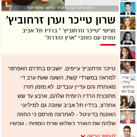
שרון טייכר וערן זרחוביץ / צילום: שלומי יוסף
שרון טייכר וערן זרחוביץ'
מגישי "טייכר וזרחוביץ' " ברדיו תל אביב
נמנים עם כותבי "ארץ נהדרת"
טייכר וזרחוביץ' עייפים. יושבים בחדרם האפרפר
למראה במשרדי קשת, השעה שעת ערב די
מאוחרת והם עדיין עובדים. לא מזמן חזרו
מתוכנית הרדיו היומית שלהם, ארבע עד שש
אחה"צ, ברדיו תל אביב שזוכה גם למיליוני
האזנות בדיגיטל - לאחרונה פורסם כי החוזה
שלהם שם הוארך בשלוש שנים נוספות - ועכשיו
הם כותבים מערכונים לעונה החדשה של "ארץ