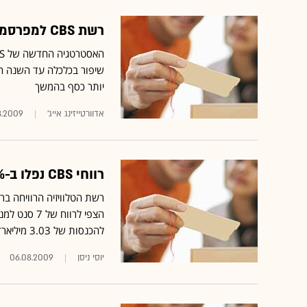
רשת CBS למפרסמים: אתם תקבעו את מחיר הספוט בסופרבול
שיפור בכלכלה עד השנה הב
יותר כסף בהמשך
אדוורטייזינג אייג'
8.2009
רווחי CBS נפלו ב-96% ברבעון בעקבות הירידה בהכנסות מפרסום
להכנסות של 3.03 מיליארד דולר
יוסי ניסן
06.08.2009