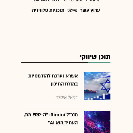
ערוץ עשר
תוכניות טלוויזיה
פיילוט
תוכן שיווקי
אשרא נערכת להזדמנויות
במזרח התיכון
דניאל איסלר
מנכ״ל Rimini: “ה-ERP מת,
העתיד הוא AI"