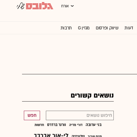
אורח
דעות
שיווק ופרסום
מגזין G
תרבות
וול סטריט ג'ורנל
נושאים קשורים
חפש
בני ערובה
וורנר ברדרס
דורי מדיה
חדשות
לי-אור אברבך
טלוויזיה
חיים שריר