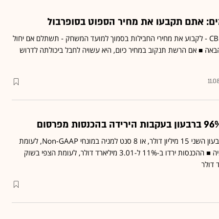
האסטרטגיה החדשה של CBS - לקבוע את מחירי החבילות בסמוך למועד המשחק - תשתלם אם יחול
אה ■ אם הרשת תנקוב במחיר כיום, היא עשויה לחבל ביכולתה לדרוש
11.0
רשת הטלוויזיה הרוויחה ברבעון השני 15 מיליון דולר, או 8 סנט למניה במונחי Non-GAAP, לעומת
הצפי לרווח של 7 סנט למניה ■ ההכנסות ירדו ב-11% ל-3.01 מיליארד דולר, לעומת הצפי בשוק