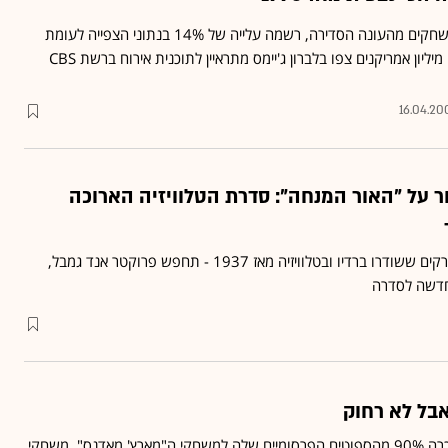
רשת TNT, ששידרה 53 משחקים מהעונה הסדירה, רשמה עלייה של 14% בנתוני הצפייה לעומת
16.04.20
אור על "האור המנחה": סדרת הטלוויזיה הארוכה
אחרי למעלה מ-15,640 פרקים ששודרו ברדיו ובטלוויזיה מאז 1937 - תחפש פרוקטר אנד גמבל,
חדשה לסדרה
אבל לא רחוק
הרשת האמריקנית CBS מכרה 90% מהספוטים הפרסומיים שלה למשחקי ה"מארץ' מאדנס", משחקי