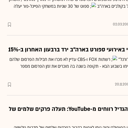
 בקולג'ים בארה"ב
ספוט של 30 שניות במשחקי הפיינל-פור יעלה
02.03.20
 באירועי ספורט בארה"ב ירד ברבעון האחרון ב-15%
'ורנל"
רשתות FOX ו-CBS עדיין לא מכרו את חבילות הפרסום שלהם
מו בשבוע הבא - תקופה בשנה בה מוכרים את זמן הפרסום מספר
20.11.20
עוד נסיון של גוגל להגדיל רווחים מ-YouTube: תעלה פרקים שלמים של
ו הפופולרי יהיה ניתן לצפות בקרוב בפרקים שלמים של סדרות טלוויזיה