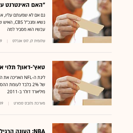
"האם האינטרנט עו
גם אם לא שמעתם עליו, את 
עכשיו הוא מסביר למה
שלומית לן, לוס אנג'לס
09
טאץ'-דאון? תלוי א
מיליארד דולר ב-2011
מערכת גלובס ספורט
09
NBA: העונה הרגילה הכי נצפית מאז 1996