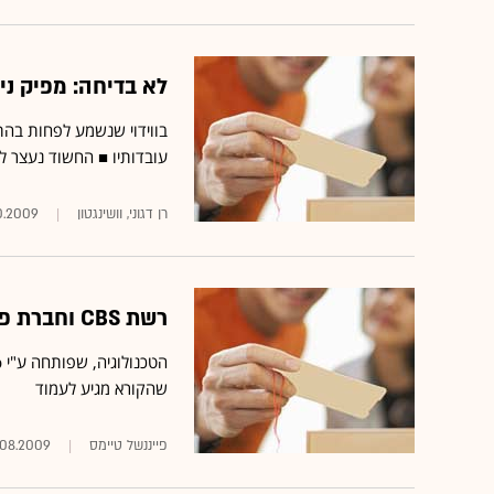
לא בדיחה: מפיק ניס
בווידוי שנשמע לפחות בהתח
עובדותיו ■ החשוד נעצר ל
רן דגוני, וושינגטון
0.2009
רשת CBS וחברת פפסי יפרסמו מודעות וידיאו בעיתון
שהקורא מגיע לעמוד
פייננשל טיימס
.08.2009