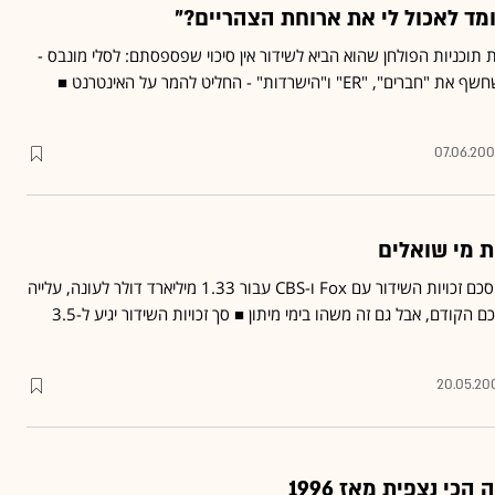
מד לאכול לי את ארוחת הצהריים?"
תוכניות הפולחן שהוא הביא לשידור אין סיכוי שפספסתם: לסלי מונבס -
נשיא ומנכ"ל CBS, האיש שחשף את "חברים", "ER" ו"הישרדות" - החליט להמר על האינטרנט ■
07.06.20
ת מי שואלים
ליגת ה-NFL האריכה את הסכם זכויות השידור עם Fox ו-CBS עבור 1.33 מיליארד דולר לעונה, עלייה
של 2% בלבד לעומת ההסכם הקודם, אבל גם זה משהו בימי מיתון ■ סך זכויות השידור יגיע ל-3.5
20.05.20