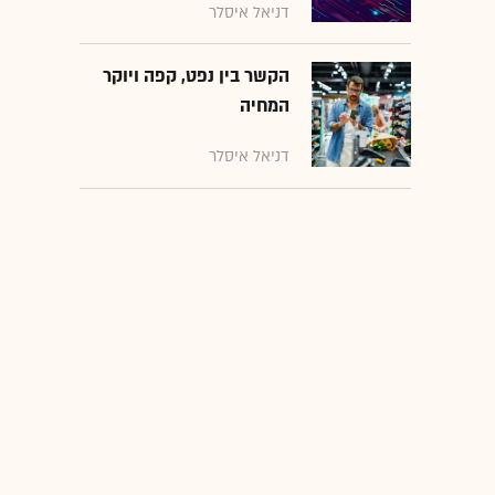
דניאל איסלר
הקשר בין נפט, קפה ויוקר
המחיה
דניאל איסלר