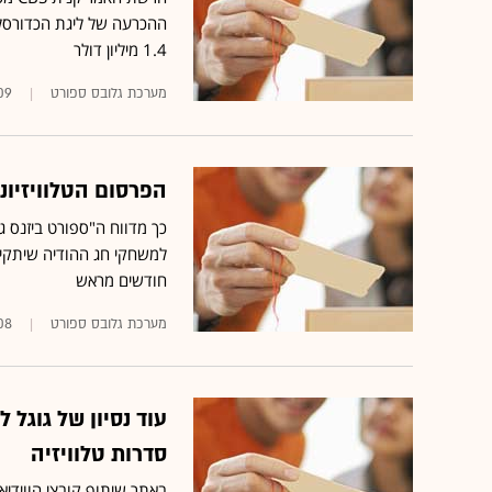
ההכרעה של ליגת הכדורסל
1.4 מיליון דולר
מערכת גלובס ספורט
09
הפרסום הטלוויזיוני
כך מדווח ה"ספורט ביזנס ג
למשחקי חג ההודיה שיתקיי
חודשים מראש
מערכת גלובס ספורט
08
סדרות טלוויזיה
באתר שיתוף קובצי הווידיא