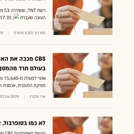
העונה שעברה
17.35 מיליון אמריקנים צפו בלברון ג'יימס מתראיין לתוכנית אירוח ברשת CBS
מערכת גלובס ספורט
09
CBS מכבה את ה
בעולם תרד מהמסך
מפיקת התוכנית, אכסניה 
ארז וולברג
02.04.2009
לא כמו בסופרבול, 