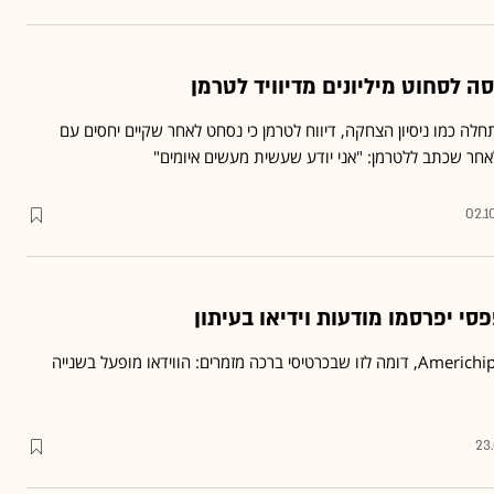
ה לסחוט מיליונים מדיוויד לטרמן
לה כמו ניסיון הצחקה, דיווח לטרמן כי נסחט לאחר שקיים יחסים עם
אחר שכתב ללטרמן: "אני יודע שעשית מעשים איומים"
02.1
הטכנולוגיה, שפותחה ע"י Americhip, דומה לזו שבכרטיסי ברכה מזמרים: הווידאו מופעל בשנייה
23