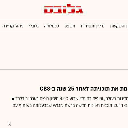
ן והשקעות
נדל''ן ותשתיות
משפט
טכנולוגיה
גלובלי
ניהול וקריירה
ת תוכניתה לאחר 25 שנה ב-CBS
התוכנית משודרת ב-145 מדינות בעולם, וצופים בה מדי שבוע כ-42 מיליון צופים בארה"ב בלבד ■
הצפי הוא כי ווינפרי תפתח ב-2011 תוכנית ראיונות חדשה ברשת WON שבבעלותה בשיתוף עם