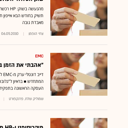
מהנעשה 
תשיק בחודש הבא אייפון חד
מאבדת גובה
צחי הופמן
06.05.2010
EMC
"אהבתי את הזמן ב-EMC, אך עתיד המחשוב נמצא ב-
המתחדש ■ בראיון ל"גלובס
העסקה הראשונה בתפקיד, רכישת 3COM בכ-.7
שמוליק שלח, פרנקפורט
מיקרוסופט ו-HP מקפיאות השקת טאבלטים; אפל השיקה iPad סלולרי