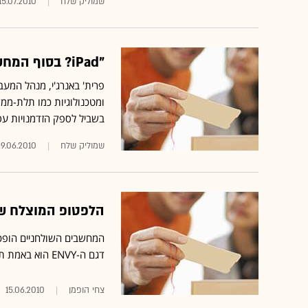
שמוליק שלח
15.07.2010
"iPad? בסוף המחשב יסתכל עליך ויידע מה אתה רוצה"
ומטכנולוגיות כמו תלת-ממד
בשביל לספק הזדמנויות עסק
שמוליק שלח
9.06.2010
הלפטופ המוצלח של HP - טוב אך לא מ
דגם ה-ENVY הוא באמת תענוג למרות שהוא לא מושלם, אבל מחירו קצת מוגזם
צחי הופמן
15.06.2010