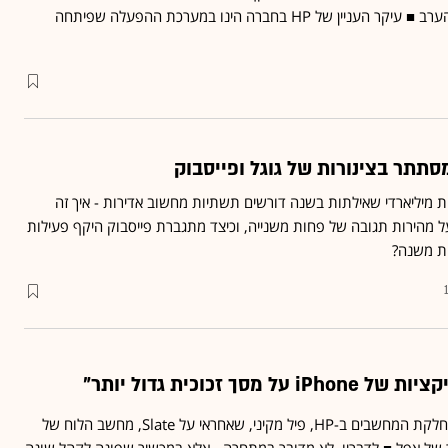
למחיר הסגירה של המניה הערב ■ עיקר העניין של HP בחברה הינו במערכת ההפעלה שפיתחה
סתתר בצינורות של גוגל ופייסבוק
ות מיליארדי שאילתות בשנה דורשים תשתיות מחשוב אדירות - איך זה
ל מהירות תגובה של פחות משנייה, וכיצד מתגברת פייסבוק היקף פעילות
ת משנה?
סמנכ"ל הטכנולוגיות של מחלקת המחשבים ב-HP, פיל מקיני, שאחראי על Slate, מחשב הלוח של
של אפל ■ לדבריו, לא מדובר במתחרה - אלא במכשיר שפונה לקהל שונה