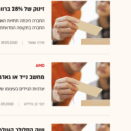
זינוק של 28% ברווחי HP - מעלה את תחזית הרווח השנתית
החברה בתקופה המדווחת הסתכמו ב-30.8 מיליארד דולר - צמיחה 
מירה עוואד
19.05.2010
AMD
מחשב נייד או גאדג
יצרניות הניידים בעיצומו 
דובי בן גדליהו
2.05.2010
שוק הסלולר העולמי