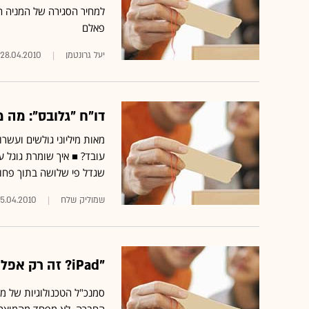
פאלם
יעל גרונטמן
28.04.2010
דו"ח "גלובס": מה מ
מאות מיליוני גולשים ועשר
עובד? ■ איך שומרת גוגל ע
שגדל פי שלושה בתוך פחו
שמוליק שלח
15.04.2010
"iPad? זה רק אפליקציות של iPhone על מסך זכוכית גדול יותר"
החברה, לא מפחד מהמוצר 