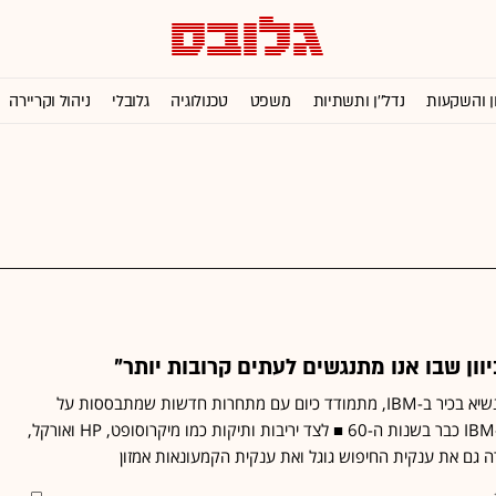
ן והשקעות
נדל''ן ותשתיות
משפט
טכנולוגיה
גלובלי
ניהול וקריירה
ד"ר כריסטוף קלוקנר, סגן נשיא בכיר ב-IBM, מתמודד כיום עם מתחרות חדשות שמתבססות על
תובנות טכנולוגיות שהיו ל-IBM כבר בשנות ה-60 ■ לצד יריבות ותיקות כמו מיקרוסופט, HP ואורקל,