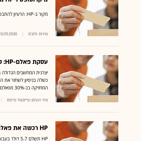
מקור ב-HP: הרעיון להתבסס על חלונות במחשב הלוח נזנח לטובת מערכת ההפעלה של פאלם
שירות גלובס
03.05.2010
עסקת פאלם-HP: סוף שהוא למעשה התחלה מרשימה
המחזיקה בכ-30% מפאלם
צחי הופמן ופייננשל טיימס
HP רכשה את פאלם בתמורה ל-1.2 מיליארד דולר במזומן