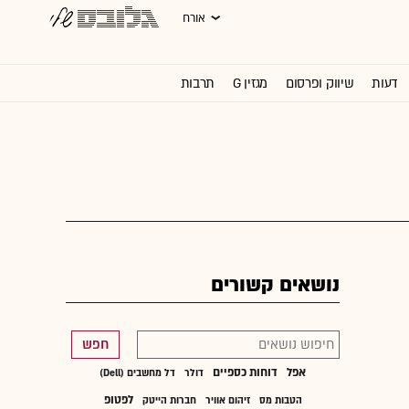
אורח
דעות
שיווק ופרסום
מגזין G
תרבות
וול סטריט ג'ורנל
נושאים קשורים
חפש
אפל
דוחות כספיים
דולר
דל מחשבים (Dell)
לפטופ
הטבות מס
זיהום אוויר
חברות הייטק