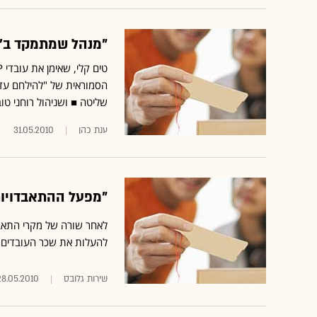
"מנהל שמתמקד ב'ל
הסמוראית של "להילחם עד
שליטה ■ ושניהול רוחני ט
ענת כהן
31.05.2010
"מפעל ההתאבדויות" של ה-iPhone בסין 
לאחר שורה של מקרי התאב
להעלות את שכר העובדים ב-%
שירות גלובס
28.05.2010