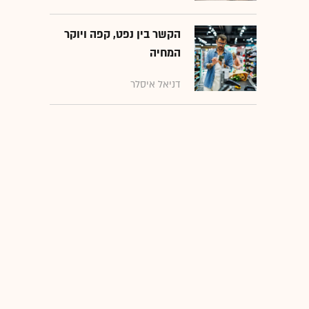
הקשר בין נפט, קפה ויוקר
המחיה
דניאל איסלר