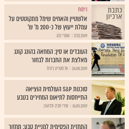
ניתוח
אלשטיין והאחים שימל מתקוטטים על
עמלת ייעוץ של כ-200 מ' ש'
17.12.2019
עומרי כהן
העובדים או סין: המחאה בהונג קונג
מאלצת את החברות לבחור
26.08.2019
וול סטריט ג'ורנל
סוכנות S&P העולמית הוציאה
התייחסות לתיאום המחירים בטבע
16.05.2019
שירי חביב-ולדהורן
התחזית הפסימית למניית טבע: תחזור