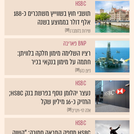
HSBC
תושבי חוץ בשווייץ משתכרים כ-188
אלף דולר בממוצע בשנה
{19}
שירות בלומברג
BNP פאריבה
רציו השלימה מימון חלקה בלוויתן:
חתמה על מימון בנקאי בכיר
{19}
ניצן כהן
HSBC
נעצר יהלומן נוסף בפרשת בנק HSBC;
החזיק כ-16 מיליון שקל
{19}
אלה לוי-וינריב
HSBC
HSBC מספק התראה חמורה: "השוק