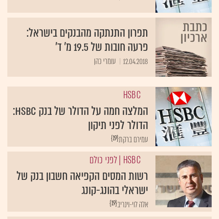
תפרון התנתקה מהבנקים בישראל:
פרעה חובות של 19.5 מ' ד'
12.04.2018
עומרי כהן
HSBC
המלצה חמה על הדולר של בנק HSBC:
הדולר לפני תיקון
{19}
עמירם ברקת
HSBC
| לפני כולם
רשות המסים הקפיאה חשבון בנק של
ישראלי בהונג-קונג
{19}
אלה לוי-וינריב