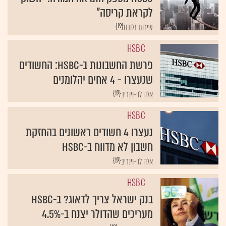
לקראת קריסה"
{19}
שירות גלובס
HSBC
פרשת החשבונות ב-HSBC: החשודים
שנעצרו - 4 אחים יהלומנים
{19}
אלה לוי-וינריב
HSBC
נעצרו 4 חשודים ראשונים בהחזקת
חשבון לא מדווח ב-HSBC
{19}
אלה לוי-וינריב
HSBC
בנק ישראל צריך לדאוג? ב-HSBC
מעריכים שהדולר יצנח ב-4.5%