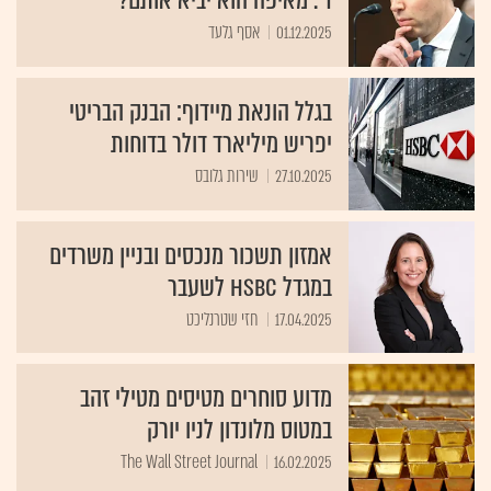
ד'. מאיפה הוא יביא אותם?
01.12.2025
אסף גלעד
בגלל הונאת מיידוף: הבנק הבריטי
יפריש מיליארד דולר בדוחות
27.10.2025
שירות גלובס
אמזון תשכור מנכסים ובניין משרדים
במגדל HSBC לשעבר
17.04.2025
חזי שטרנליכט
מדוע סוחרים מטיסים מטילי זהב
במטוס מלונדון לניו יורק
The Wall Street Journal
16.02.2025