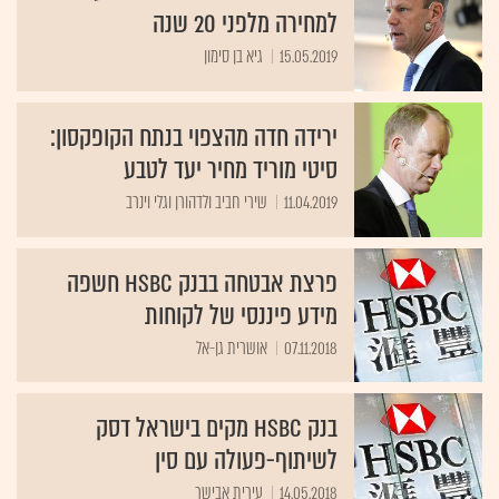
למחירה מלפני 20 שנה
15.05.2019
גיא בן סימון
ירידה חדה מהצפוי בנתח הקופקסון:
סיטי מוריד מחיר יעד לטבע
11.04.2019
שירי חביב ולדהורן וגלי וינרב
פרצת אבטחה בבנק HSBC חשפה
מידע פיננסי של לקוחות
07.11.2018
אושרית גן-אל
בנק HSBC מקים בישראל דסק
לשיתוף-פעולה עם סין
14.05.2018
עירית אבישר