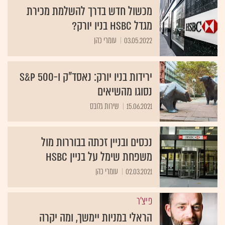
מכשול חדש בדרך להשלמת מכירת
מגדל HSBC בניו יורק?
03.05.2022
עומרי כהן
ירידות בניו יורק: נאסד"ק ו-S&P 500
נסוגו מהשיאים
15.06.2021
שירות גלובס
נכסים ובניין זכתה בבוררות מול
משפחת שימל על בניין HSBC
02.03.2021
עומרי כהן
פיצ'ר
הראלי במניות יימשך, ומה יקרה