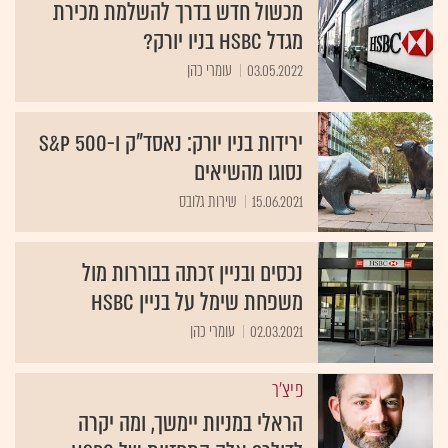
מכשול חדש בדרך להשלמת מכירת
מגדל HSBC בניו יורק?
03.05.2022
עומרי כהן
ירידות בניו יורק: נאסד"ק ו-S&P 500
נסוגו מהשיאים
15.06.2021
שירות גלובס
נכסים ובניין זכתה בבוררות מול
משפחת שימל על בניין HSBC
02.03.2021
עומרי כהן
פיצ'ר
הראלי במניות יימשך, ומה יקרה