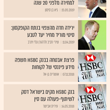
למחירה מלפני 20 שנה
15.05.2019
גיא בן סימון
ירידה חדה מהצפוי בנתח הקופקסון:
סיטי מוריד מחיר יעד לטבע
11.04.2019
שירי חביב ולדהורן וגלי וינרב
פרצת אבטחה בבנק HSBC חשפה
מידע פיננסי של לקוחות
07.11.2018
אושרית גן-אל
בנק HSBC מקים בישראל דסק
לשיתוף-פעולה עם סין
14.05.2018
עירית אבישר