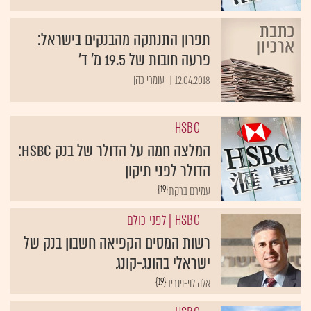
תפרון התנתקה מהבנקים בישראל:
פרעה חובות של 19.5 מ' ד'
12.04.2018
עומרי כהן
HSBC
המלצה חמה על הדולר של בנק HSBC:
הדולר לפני תיקון
{19}
עמירם ברקת
HSBC
| לפני כולם
רשות המסים הקפיאה חשבון בנק של
ישראלי בהונג-קונג
{19}
אלה לוי-וינריב