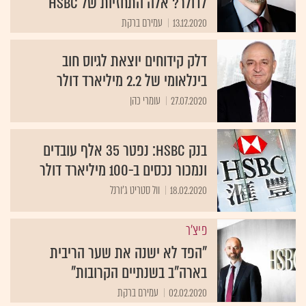
לדולר? אלה התחזיות של HSBC
13.12.2020
עמירם ברקת
דלק קידוחים יוצאת לגיוס חוב
בינלאומי של 2.2 מיליארד דולר
27.07.2020
עומרי כהן
בנק HSBC: נפטר 35 אלף עובדים
ונמכור נכסים ב-100 מיליארד דולר
18.02.2020
וול סטריט ג'ורנל
פיצ'ר
"הפד לא ישנה את שער הריבית
בארה"ב בשנתיים הקרובות"
02.02.2020
עמירם ברקת