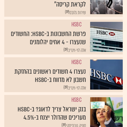
לקראת קריסה"
{19}
שירות גלובס
HSBC
פרשת החשבונות ב-HSBC: החשודים
שנעצרו - 4 אחים יהלומנים
{19}
אלה לוי-וינריב
HSBC
נעצרו 4 חשודים ראשונים בהחזקת
חשבון לא מדווח ב-HSBC
{19}
אלה לוי-וינריב
HSBC
בנק ישראל צריך לדאוג? ב-HSBC
מעריכים שהדולר יצנח ב-4.5%
{19}
סוניה גורודיסקי