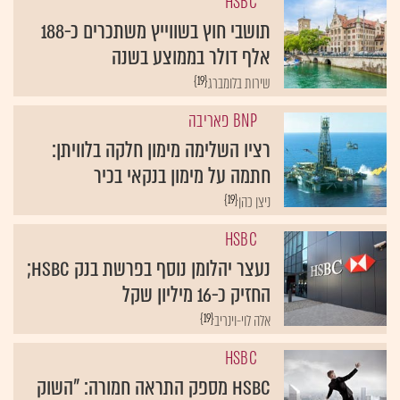
HSBC
תושבי חוץ בשווייץ משתכרים כ-188
אלף דולר בממוצע בשנה
{19}
שירות בלומברג
BNP פאריבה
רציו השלימה מימון חלקה בלוויתן:
חתמה על מימון בנקאי בכיר
{19}
ניצן כהן
HSBC
נעצר יהלומן נוסף בפרשת בנק HSBC;
החזיק כ-16 מיליון שקל
{19}
אלה לוי-וינריב
HSBC
HSBC מספק התראה חמורה: "השוק