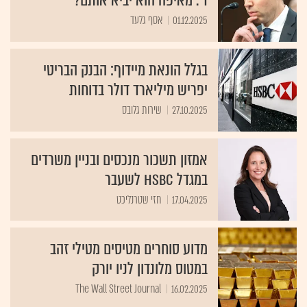
ד'. מאיפה הוא יביא אותם?
01.12.2025
אסף גלעד
בגלל הונאת מיידוף: הבנק הבריטי
יפריש מיליארד דולר בדוחות
27.10.2025
שירות גלובס
אמזון תשכור מנכסים ובניין משרדים
במגדל HSBC לשעבר
17.04.2025
חזי שטרנליכט
מדוע סוחרים מטיסים מטילי זהב
במטוס מלונדון לניו יורק
The Wall Street Journal
16.02.2025