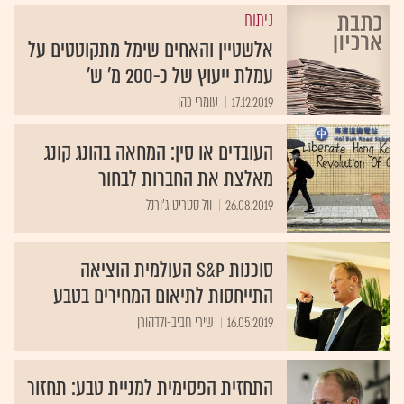
ניתוח
אלשטיין והאחים שימל מתקוטטים על
עמלת ייעוץ של כ-200 מ' ש'
17.12.2019
עומרי כהן
העובדים או סין: המחאה בהונג קונג
מאלצת את החברות לבחור
26.08.2019
וול סטריט ג'ורנל
סוכנות S&P העולמית הוציאה
התייחסות לתיאום המחירים בטבע
16.05.2019
שירי חביב-ולדהורן
התחזית הפסימית למניית טבע: תחזור