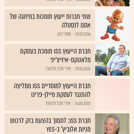
שתי חברות ייעוץ תומכות במיזוגה של
אסם לנסטלה
10.03.2016
עומרי כהן
חברת הייעוץ ISS תומכת בעסקת
מלאנוקס-איזיצ'יפ
29.10.2015
שירי חביב ולדהורן
חברת הייעוץ למוסדיים ISS ממליצה
להתנגד לעסקת מיילן-פריגו
14.08.2015
שירי חביב ולדהורן
חברת ISS: לתמוך בהצעת בזק לרכוש
מניות אלוביץ' ב-yes