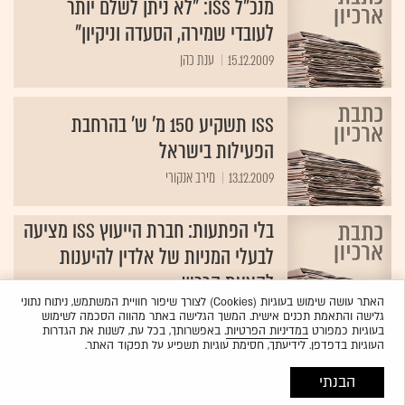
מנכ"ל ISS: "לא ניתן לשלם יותר
לעובדי שמירה, הסעדה וניקיון"
15.12.2009
ענת כהן
ISS תשקיע 150 מ' ש' בהרחבת
הפעילות בישראל
13.12.2009
מירב אנקורי
בלי הפתעות: חברת הייעוץ ISS מציעה
לבעלי המניות של אלדין להיענות
להצעת הרכש
האתר עושה שימוש בעוגיות (Cookies) לצורך שיפור חוויית המשתמש, ניתוח נתוני
11.02.2009
דן שוחט
גלישה והתאמת תכנים אישית. המשך הגלישה באתר מהווה הסכמה לשימוש
בעוגיות כמפורט
במדיניות הפרטיות
. באפשרותך, בכל עת, לשנות את הגדרות
העוגיות בדפדפן. לידיעתך, חסימת עוגיות תשפיע על תפקוד האתר.
הבנתי