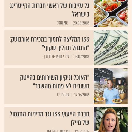
גל עזיבות של ראשי חברות הקייטרינג
בישראל
20.08.2018
שני מוזס
ISS ממליצה לתמוך במכירת אורבוטק:
"התנהל תהליך שקוף"
03.07.2018
שירי חביב-ולדהורן
"האוכל וניקיון השירותים בהייטק
חשובים לא פחות מהשכר"
07.06.2018
שני מוזס
חברת הייעוץ ISS נגד מדיניות התגמול
של מיילן
12.06.2017
שירי חביב-ולדהורן