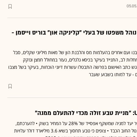
05.05
נוהל משפטו של בעלי "קליניקה און" בוריס וייסמן -
בנו ועם אחרים בהעלמות מס והלבנת הון של מאות מיליוני שקלים, סבל
לות לב, התנייד בעיקר בכיסא גלגלים, נעזר במחולל חמצן ונזקק
גש כתב האישום בפרשה התבטלו עשרות דיוני הוכחות, בעיקר בשל מצבו
ם - עד למותו בשבוע שעבר
בבנק ההשקעות העלו מחיר יעד למניה שמשקף אפסייד של 28% על המחיר בשוק • להערכתם,
השוק מעניק משקל יתר לנטל החוב הכבד • צופים כי טבע תחסוך בשיא 3.6 מיליארד דולר עלויות