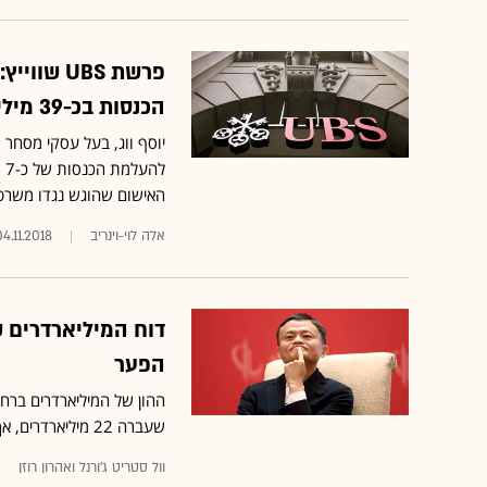
פרשת UBS
הכנסות בכ-39 מיליון שקל
יוסף ווג, בעל עסקי מסחר 
האישום שהוגש נגדו משרטט
אלה לוי-וינריב
04.11.2018
הפער
שעברה 22 מיליארדרים, אך סין הוסיפה 55 לרשימת עשירי-העל
וול סטריט ג'ורנל ואהרון רוזן