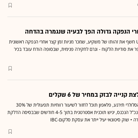
רי הנפקה גדולה הפך לבעיה שנגמרה בהדחה
עובד בבנק הבינלאומי UBS חשף את זהותו של משקיע, שמכר מניות זמן קצר אחרי הנפקה ראשונית
פר את סודיות הלקוח - וגרם לחקירה פנימית, שבסופה הודח עובד בכיר
במקרה שהתחרות בשוק הסלולרי תירגע, פלאפון תוכל לחזור לשיעור רווחיות תפעולית של 30%
מההכנסות דודו מזרחי המנכ"ל הנכנס, יגיש תוכנית אסטרטגית בתוך 4-5 חודשים שבבסיסה הדלקת
• שוק סיטונאי יעיל ייתר את עסקת סלקום-IBC