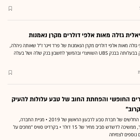
אלית גזלה מאות אלפי דולרים מקרן נאמנות
גזלה מאות אלפי דולרים מקרן הנאמנות של פרד זייגר ז"ל שאותה ניהלה,
והעבירה אותם לחשבון בנק בבעלותה בבנק UBS השוויצרי ובהמשך לחשבון בנק שלה ושל בעלה
1
רים החופשי והפחתת החוב של טבע עלולות להעיק
רוב"
בבנק UBS מגיבים לדוחות החלשים של חברת טבע לרבעון הראשון של 2019 • מניית החברה,
שצנחה ב-24% מסוף ינואר, ממשיכה לדשדש סביב מחיר של 15 דולר • בקרדיט סוויס "מחכים על
ם נוספים לצמיחה