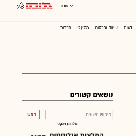
אורח
דעות
שיווק ופרסום
מגזין G
תרבות
וול סטריט ג'ורנל
נושאים קשורים
חפש
גולדמן זאקס
המלצות אנליסטים