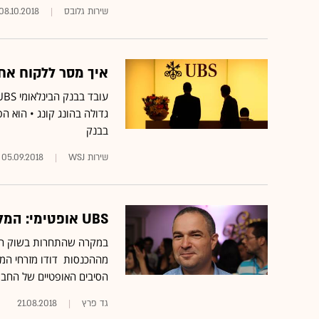
שירות גלובס
08.10.2018
איך מסר ללקוח אח
גדולה בהונג קונג • הוא ה
בבנק
שירות WSJ
05.09.2018
UBS אופטימי: המלצת קנייה לבזק במחיר של 6 שקלים
הסיבים האופטיים של החברה 
גד פרץ
21.08.2018