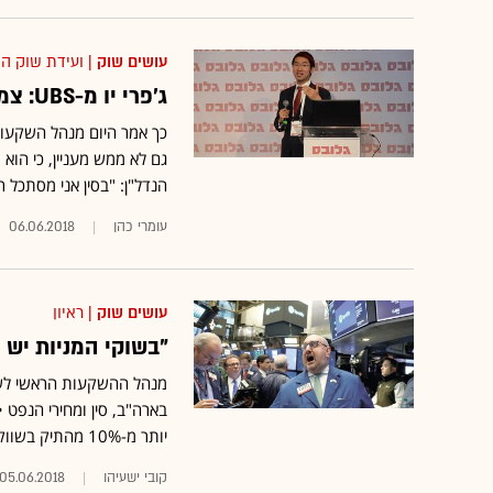
עושים שוק
| ועידת שוק הה
ג'פרי יו מ-UBS: צמיחה בכלכלת סין? אל תאמינו לנתונים
גם לא ממש מעניין, כי הוא
הנדל"ן: "בסין אני מסתכל 
עומרי כהן
06.06.2018
עושים שוק
| ראיון
"בשוקי המניות יש 
יותר מ-10% מהתיק בשווקים המתעוררים" • ג'פרי יו ישתתף מחר בכנס שוק ההון של "גלובס"
קובי ישעיהו
05.06.2018