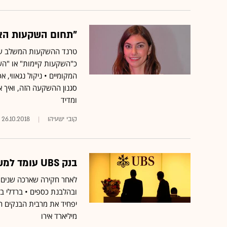
"תחום השקעות הא
טרנד ההשקעות המשלב שאי
כ"השקעות קיימות" או "הש
סגנון ההשקעה הזה, ואיך
ומדיד
קובי ישעיהו
26.10.2018
בנק UBS עומד למשפט בצרפת על האשמות בהונאת מס
מיליארד אירו