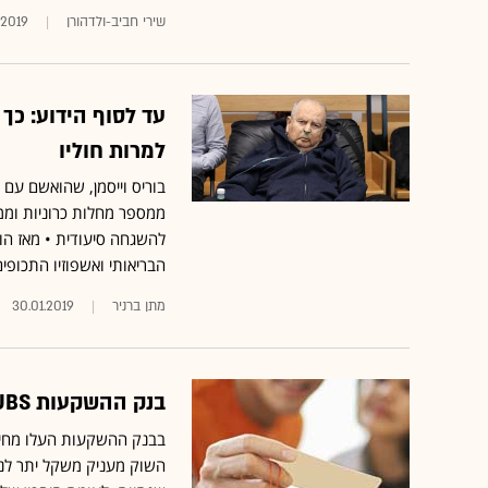
שירי חביב-ולדהורן
.2019
עד לסוף הידוע: כך 
למרות חוליו
בוריס וייסמן, שהואשם עם 
ממספר מחלות כרוניות וממח
להשגחה סיעודית • מאז הו
הבריאותי ואשפוזיו התכופי
מתן ברניר
30.01.2019
בנק ההשקעות UBS: "מניית טבע זולה מכדי להתעלם ממנה"