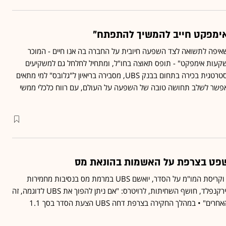
ימפקט חייב להמשיך להתפתח"
פה לתשואה לצד השפעה חיובית על החברה בה אנו חיים - המוכר
קעות אימפקט" - תופס תאוצה בחו"ל, ומתחיל לחלחל גם למשקיעים
המקומיים • ניקול נגאווי, אסטרטגית בכירה בתחום בבנק UBS, מסבירה בריאיון ל"גלובס" למי מתאים
 אפשר לשלב תחושה טובה של השפעה על העולם, עם רווח כלכלי ממשי
לאחר חקירה שארכה שנים וקריסת המו"מ על הסדר, יואשם UBS במרמת מס בנסיבות מחמירות
ובהלבנת כספים • ברדלי בירקנפלד, חושף השחיתות, לרויטרס: "אם ניתן להפוך את UBS לדוגמה, זה
יפחיד את מרבית הבנקים האחרים" • במהלך החקירה בצרפת דחה UBS הצעת הסדר בסך 1.1