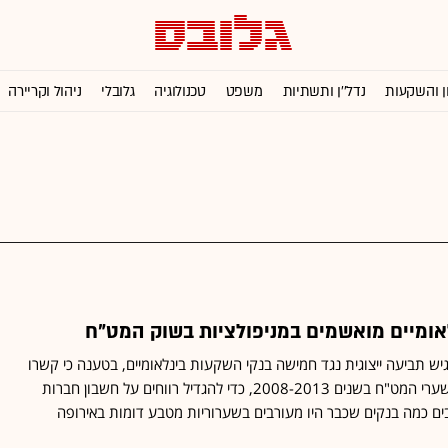
ן והשקעות
נדל''ן ותשתיות
משפט
טכנולוגיה
גלובלי
ניהול וקריירה
אומיים מואשמים במניפולציות בשוק המט"ח
גיש תביעה ייצוגית נגד חמישה בנקי השקעות בינלאומיים, בטענה כי קשרו
קשר לביצוע מניפולציות בשערי המט"ח בשנים 2008-2013, כדי להגדיל רווחים על חשבון חברות
ם כמה בנקים שכבר היו מעורבים בשערוריות מטבע דומות באירופה