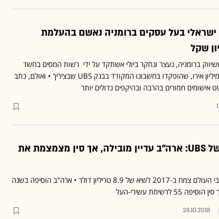
 שווייץ: ישראלי בעל עסקים ברומניה נאשם בהעלמת
ושיווק ברומניה, נעצר ונחקר ביולי אשתקד על ידי רשות המסים בחשד
להעלמת הכנסות של כ-7 מיליון אירו, שהופקדו בחשבונו המקודד בבנק UBS שבציריך • ואולם, כתב
 אישומים חמורים בהרבה ובהיקפים גדולים יותר
דוח המיליארדרים של UBS: ארה"ב עדיין מובילה, אך סין מצמצמת את
ההון של המיליארדרים ברחבי העולם צמח ב-2017 לשיא של 8.9 טריליון דולר • ארה"ב הוסיפה בשנה
28.10.2018