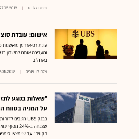
שירות גלובס
27.05.2019
אישום: עובדת סוצי
עינת רט-ארדמן מואשמת כי 
בארה"ב
אלה לוי-וינריב
9.05.2019
"שאלות בנוגע לתז
על המניה בטווח הק
הקווים" עד שיימצאו סימני