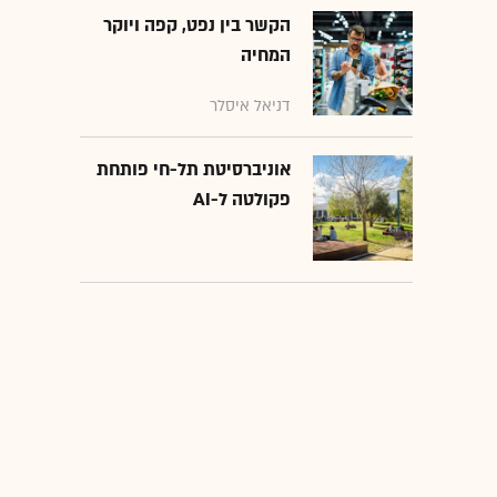
הקשר בין נפט, קפה ויוקר
המחיה
דניאל איסלר
אוניברסיטת תל-חי פותחת
פקולטה ל-AI