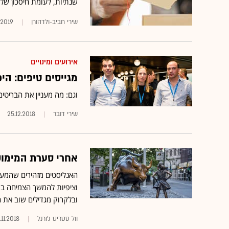
שנתיות, לעומת חיסכון של 3 מיליארד דולר עליו החברה עדכנה שצפוי ב-019
שירי חביב-ולדהורן
.2019
אירועים ומינויים
מגייסים טיפים: הי
וגם: מה מעניין את הבריטים
שירי דובר
25.12.2018
אחרי סערת המימוש
האנליסטים מזהירים שהמער
ובלקרוק מגדילים שוב את 
וול סטריט ג'ורנל
.11.2018