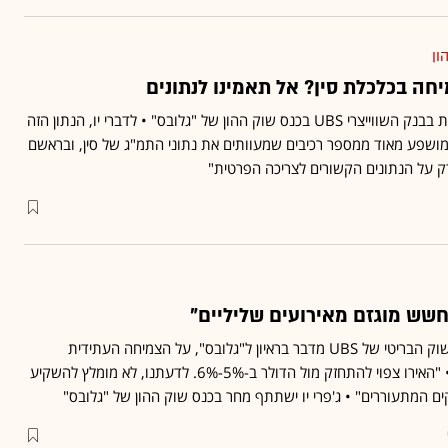
ון
כך אמר היום מנהל השקעות בבנק השווייצרי UBS בכנס שוק ההון של "גלובס" • לדברי יו, הנתון הזה
 מושפע מאוד ממספר רכיבים שמעוותים את נתוני התמ"ג של סין, ובראשם
רק על הנתונים הקשורים לצריכה הפרטית"
חשש מוגזם מאירועים שליליים"
מנהל ההשקעות הראשי לשוק הבריטי של UBS מדבר בראיון ל"גלובס", על הצמיחה העתידית
בארה"ב, סין ומחירי הנפט • "האירו צפוי להתחזק מול הדולר ב-5%-6%. לדעתנו, לא מומלץ להשקיע