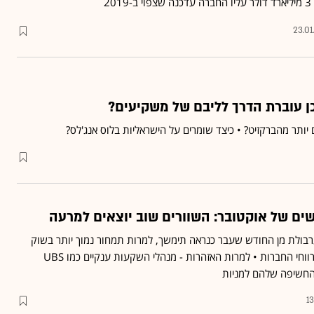
2
23.01
כן עוברת הדרך לליבם של משקיעים?
 יותר מהברקזיט? • כיצד שומרים על הישראליות בלוס אנג'לס?
ים של אוקטובר: השוורים שוב יוצאים למרעה
בולת מן החודש שעבר כנראה תימשך, למרות תמחור נמוך יותר בשוק
וציפיות להמשך הצמיחה ברווחי החברות • למרות האזהרות - מנהלי השקעות ענקיים כמו UBS
החשיפה שלהם למניות
13