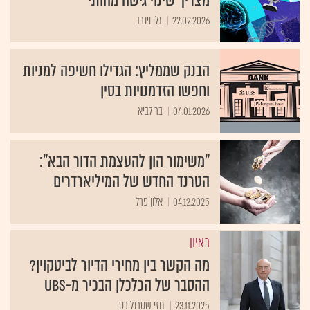
מצריך שינוי גישה מהותי
22.02.2026
גלי וינרב
הבנק שממליץ: הגדילו חשיפה למניות
וחפשו הזדמנויות בסין
04.01.2026
בר לביא
"משימור הון להעצמת הדור הבא":
הטרנד החדש של המיליארדרים
04.12.2025
אלון פרל
ראיון
מה הקשר בין מחירי הדיור לביטקוין?
ההסבר של הכלכלן הבכיר מ-UBS
23.11.2025
חזי שטרנליכט