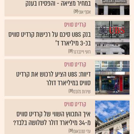
במחיר מציאה - והפסידו בענק
{19}
אסף אוני
קרדיט סוויס
בנק UBS סיכם על רכישת קרדיט סוויס
בכ-3 מיליארד ד'
{19}
רועי ויינברגר
קרדיט סוויס
דיווח: UBS הציע לרכוש את קרדיט
סוויס במיליארד דולר
{19}
שירות גלובס
קרדיט סוויס
איך התכווץ השווי של קרדיט סוויס
מ-34 מיליארד דולר לשלושה בלבד?
{19}
עדי טננבאום