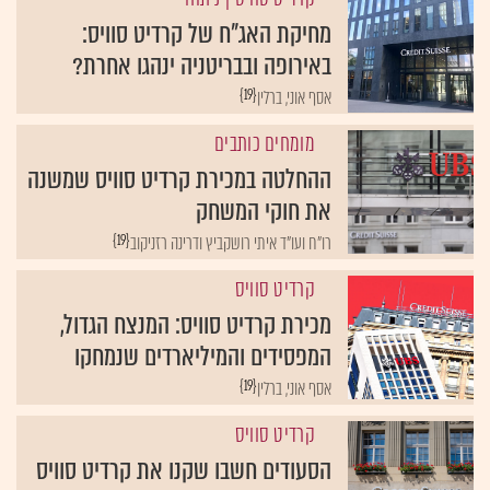
מחיקת האג"ח של קרדיט סוויס:
באירופה ובבריטניה ינהגו אחרת?
{19}
אסף אוני, ברלין
מומחים כותבים
ההחלטה במכירת קרדיט סוויס שמשנה
את חוקי המשחק
{19}
רו"ח ועו"ד איתי רושקביץ ודרינה רזניקוב
קרדיט סוויס
מכירת קרדיט סוויס: המנצח הגדול,
המפסידים והמיליארדים שנמחקו
{19}
אסף אוני, ברלין
קרדיט סוויס
הסעודים חשבו שקנו את קרדיט סוויס