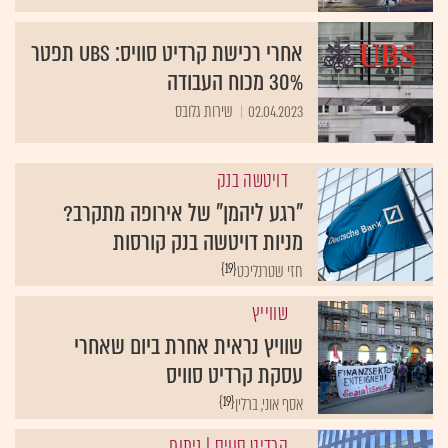
אחרי רכישת קרדיט סוויס: UBS תפטר
30% מכוח העבודה
02.04.2023
שירות גלובס
דויטשה בנק
"רגע ליהמן" של אירופה מתקרב?
מניות דויטשה בנק קורסות
{19}
חזי שטרנליכט
שווייץ
שוויץ נראית אחרת ביום שאחרי
עסקת קרדיט סוויס
{19}
אסף אוני, ברלין
קרדיט סוויס
| ניתוח