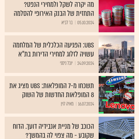
מה יקרה לשקל ולמחירי הנפט?
התחזית של הבנק האירופי להסלמה
05.10.2024
בר לביא
UBS: הפגיעה הכלכלית של המלחמה
עשויה לזלוג למחירי הדירות בת"א
24.09.2024
יובל ניסני
תשכחו מ-7 המופלאות: UBS מציג את
8 המופלאות החדשות של השוק
16.07.2024
מאיה לוין
הכוכב של מניית אנבידיה דועך. הדוח
שקובע - מה צפוי לה בהמשך?