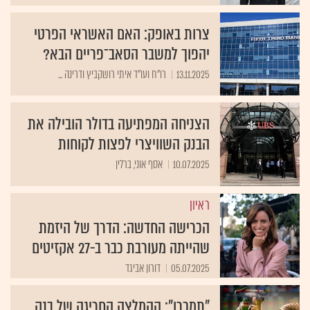
צרות באופק: האם האשראי הפרטי
יהפוך למשבר הסאב־פריים הבא?
13.11.2025
רו"ח ועו"ד איתי רושקביץ ודרינה ...
הצניחה המפתיעה בדולר הובילה את
הבנק השוויצרי לפצות לקוחות
10.07.2025
אסף אוני, ברלין
ראיון
הכרישה החדשה: הדרך של היזמת
שהייתה מעורבת כבר ב-27 אקזיטים
05.07.2025
דורון אביגד
"תמכרו": ההמלצה החריגה של בנק