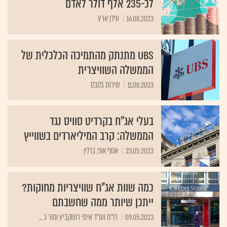
לכ-235 אלף דולר לאדם
16.08.2023
עידן ארץ
UBS מתנתק מהתמיכה הכלכלית של
הממשלה השוויצרית
11.08.2023
שירות גלובס
בעלי אג"ח בקרדיט סוויס נגד
הממשלה: קרב המיליארדים בשווייץ
23.05.2023
אסף אוני, ברלין
כמה שוות אג"ח שוויצריות מחוקות?
ייתכן שיותר ממה שחשבתם
09.05.2023
רו"ח ועו"ד איתי רושקביץ ומור כ ...