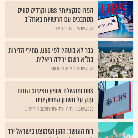
הפרו סנקציות? UBS וקרדיט סוויס
מסתבכים עם הרשויות בארה"ב
27.09.2023
עדי טננבאום
כבר לא בועה? לפי UBS, מחירי הדירות
בת"א רשמו ירידה ריאלית
20.09.2023
אריק מירובסקי
UBS וממשלת שוויץ מציגים: הנחת
ענק על חשבון המשקיעים
13.09.2023
רו"ח ועו"ד איתי רושקביץ ודרינה ...
דוח העושר: ההון הממוצע בישראל ירד