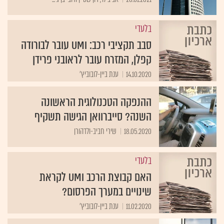
בלעדי
סבב תקציבי רכב: UMI עובר לבורודה
קפלן, המזרח עובר לראובני פרידן
14.10.2020
ענת ביין-לובוביץ'
ההנפקה הטכנולוגית הראשונה
השנה? סייברוואן הגישה תשקיף
18.05.2020
שירי חביב-ולדהורן
בלעדי
האם קבוצת הרכב UMI לקראת
שינויים במערך הפרסום?
11.02.2020
ענת ביין-לובוביץ'