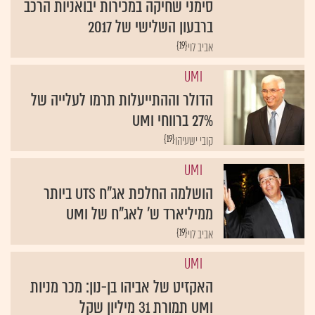
סימני שחיקה במכירות יבואניות הרכב
ברבעון השלישי של 2017
{19}
אביב לוי
UMI
הדולר וההתייעלות תרמו לעלייה של
27% ברווחי UMI
{19}
קובי ישעיהו
UMI
הושלמה החלפת אג"ח UTS ביותר
ממיליארד ש' לאג"ח של UMI
{19}
אביב לוי
UMI
האקזיט של אביהו בן-נון: מכר מניות
UMI תמורת 31 מיליון שקל