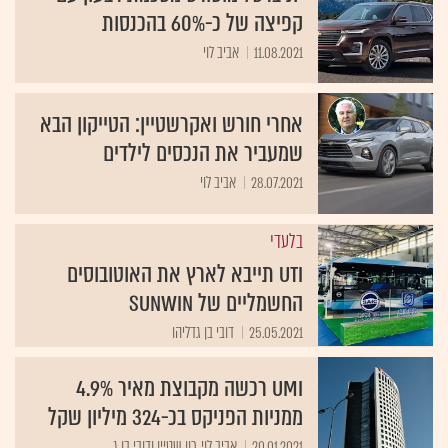
קפיצה של כ-60% בהכנסות
11.08.2021
אביב לוי
אחרי חורש ואקרשטיין: הטייקון הבא
שמעביר את הנכסים לילדים
28.07.2021
אביב לוי
בלעדי
UTI תייבא לארץ את האוטובוסים
החשמליים של SUNWIN
25.05.2021
דובי בן גדליהו
UMI רכשה מקבוצת מאיר 4.9%
ממניות הפניקס בכ-324 מיליון שקל
20.01.2021
אביב לוי, רון שטיין ודובי בן ג ...