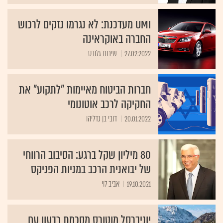
UMI מעדכנת: לא נגרמו נזקים לרכוש
החברה באוקראינה
27.02.2022
שירות גלובס
חברות הביטוח מאיימות "לתקוע" את
החקיקה לרכב אוטונומי
20.01.2022
דובי בן גדליהו
80 מיליון שקל ברגע: הסיבוב הרווחי
של יבואנית הרכב במניות הפניקס
19.10.2021
אביב לוי
יוניברסל מוטורס מסכמת רבעון עם