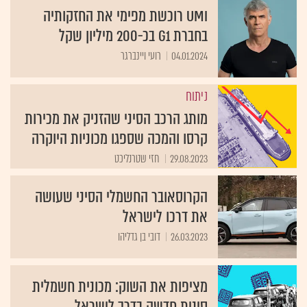
UMI רוכשת מפימי את החזקותיה
בחברת G1 בכ-200 מיליון שקל
04.01.2024
רועי ויינברגר
ניתוח
מותג הרכב הסיני שהזניק את מכירות
קרסו והמכה שספגו מכוניות היוקרה
29.08.2023
חזי שטרנליכט
הקרוסאובר החשמלי הסיני שעושה
את דרכו לישראל
26.03.2023
דובי בן גדליהו
מציפות את השוק: מכונית חשמלית
סינית חדשה בדרך לישראל