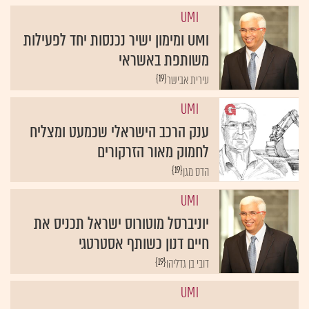
UMI
UMI ומימון ישיר נכנסות יחד לפעילות
משותפת באשראי
{19}
עירית אבישר
UMI
ענק הרכב הישראלי שכמעט ומצליח
לחמוק מאור הזרקורים
{19}
הדס מגן
UMI
יוניברסל מוטורוס ישראל תכניס את
חיים דנון כשותף אסטרטגי
{19}
דובי בן גדליהו
UMI