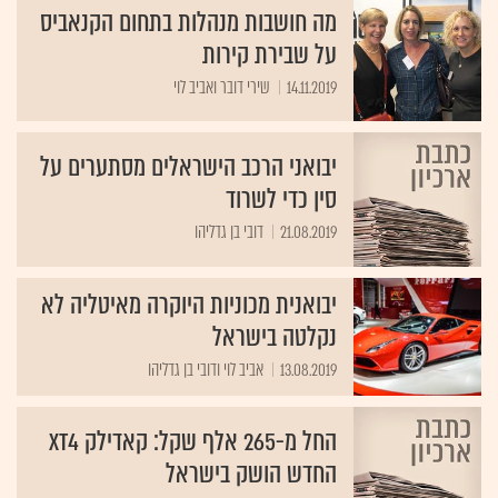
מה חושבות מנהלות בתחום הקנאביס
על שבירת קירות
14.11.2019
שירי דובר ואביב לוי
יבואני הרכב הישראלים מסתערים על
סין כדי לשרוד
21.08.2019
דובי בן גדליהו
יבואנית מכוניות היוקרה מאיטליה לא
נקלטה בישראל
13.08.2019
אביב לוי ודובי בן גדליהו
החל מ-265 אלף שקל: קאדילק XT4
החדש הושק בישראל