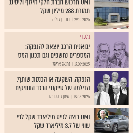
UMI תרכוש חברת חלקי חילוף וליסינג
תמורת 288 מיליון שקל
29.10.2025
דובי בן גדליהו
בלעדי
יבואנית הרכב יוצאת להנפקה:
המספרים נחשפים וגם תכנון המס
17.09.2025
נתנאל אריאל
הנפקה, השקעה או הכנסת שותף:
הדילמה של טייקוני הרכב הוותיקים
18.08.2025
איתן גרסטנפלד
UMI רוצה לגייס מיליארד שקל לפי
שווי של 3.7 מיליארד שקל