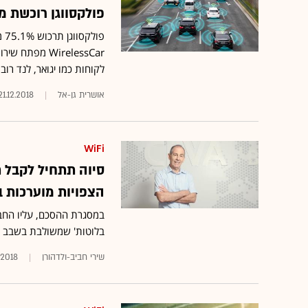
פולקסווגן רוכשת מוולב
WirelessCar מפ
לקוחות כמו יגואר, לנד רובר,
אושרית גן-אל
21.12.2018
WiFi
סיוה תתחיל לקבל 
הצפויות מוערכות במ
במסגרת ההסכם, עליו החבר
בלוטות' שמשולבת בשבב של
שירי חביב-ולדהורן
1.2018