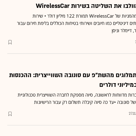
ו את השליטה בשירות WirelessCar
פולקסווגן תרכוש 75.1% מהמניות של WirelessCar תמורת 122 מיליון דולר • שירות
תח שירותים דיגיטליים כמו חיובים ושירותי בטיחות הכוללים בלימת חירום עבור
 דיימלר וניסן
תמלוגים מהשת"פ עם סונובה השווייצרית: ההכנסות
יליוני דולרים
ות מדווחות לראשונה, סיוה מספקת לחברה השווייצרית טכנולוגיית
 סונובה •עד כה סיוה קיבלה תשלום רק עבור הרישיונות
27.1