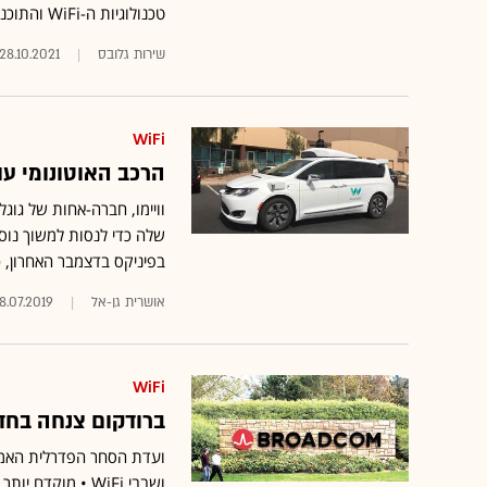
טכנולוגיות ה-WiFi והתוכנה של Celeno
שירות גלובס
28.10.2021
WiFi
הרכב האוטונומי עולה ש
שלה כדי לנסות למשוך נוסע
בפיניקס בדצמבר האחרון, כ
אושרית גן-אל
8.07.2019
WiFi
ברודקום צנחה בחד
ועדת הסחר הפדרלית האמר
ושבבי WiFi • מוק