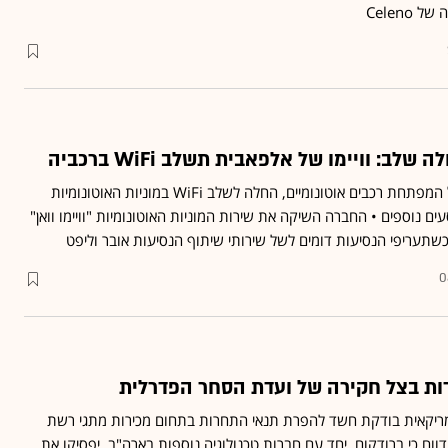
לב: וויימו של אלפאבית תשלב WiFi ברכביה
וויימו, חברה-אחות של גוגל המפתחת רכבים אוטונומיים, החלה לשלב WiFi במוניות האוטונומיות
ים נוספים • החברה השיקה את שירות המוניות האוטונומיות "וויימו וואן"
שתעריפי הנסיעות דומים לשל שירותי שיתוף הנסיעות אובר וליפט
0
ות בצל חקירה של ועדת הסחר הפדרלית
יקאית בודקת חשד להפרת תנאי התחרות בתחום מכירות מתגי רשת
דם יותר דווח כי ברודקום, יחד עם חברות טכנולוגיה נוספות בארה"ב, יפסיקו את