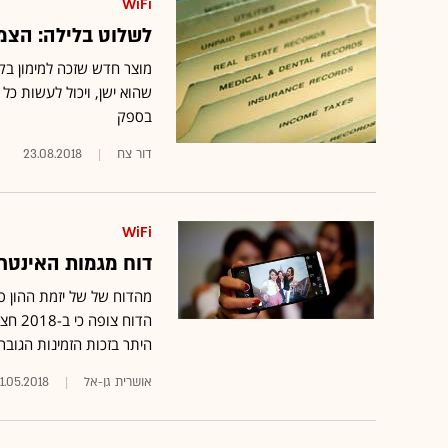
WiFi
לשלוט בלילה: הצמ
מוצר חדש שזכה למימון בק
שהוא ישן, ויכול לעשות כל 
בספק
דור צח
23.08.2018
WiFi
דוח מגמות האינטרנט
היתר בזכות הזמינות הגוברת של רשתות WiFi ושל
אושרית גן-אל
1.05.2018