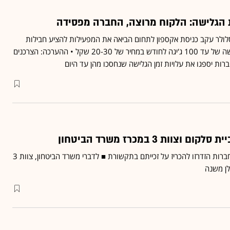
 הגלישה: הלקוח מרוצה, החברה מפסידה
ולר עקב כניסת אקספון לתחום הביאה את המפעילות להציע חבילות
זולות במיוחד עם נפחי גלישה של עד 100 ג'יגה לחודש במחיר של 20-30 שקל • ההערכה: הצרכנים
וות 3 במכרז משרד הביטחון
זאת בתגובה לכך ששתי החברות הזדרזו להכריז על זכייתם בתקשורת ■ לדברי משרד הביטחון, צוות 3
לן משנה