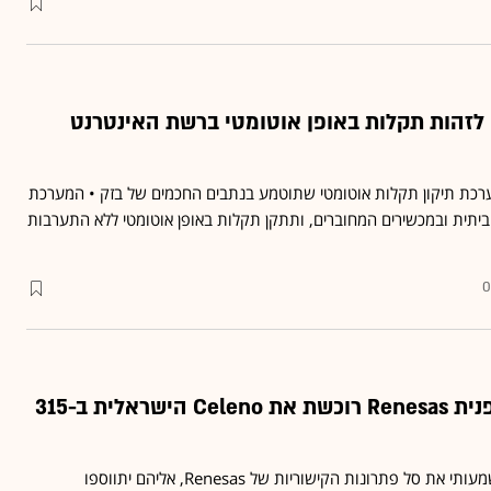
שלבת AI כדי לזהות תקלות באופן אוטומטי ברשת האינטרנט
ערכת תיקון תקלות אוטומטי שתוטמע בנתבים החכמים של בזק • המערכת
יתית ובמכשירים המחוברים, ותתקן תקלות באופן אוטומטי ללא התערבות
0
ענקית השבבים היפנית Renesas רוכשת את Celeno הישראלית ב-315
הרכישה מרחיבה באופן משמעותי את סל פתרונות הקישוריות של Renesas, אליהם יתווספו