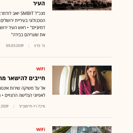
העיר
מנכ"ל SMBIT 
הטכנולוגי בעיריית ירושלים
דמיוניים" • ראש העיר ירו
את שעריהם בבירה"
גד פרץ
05.03.2019
WiFi
חייבים להישאר מחו
לאפיוני הגלישה הרצויים • המערכ
מיכל רז-חיימוביץ'
2.2019
WiFi