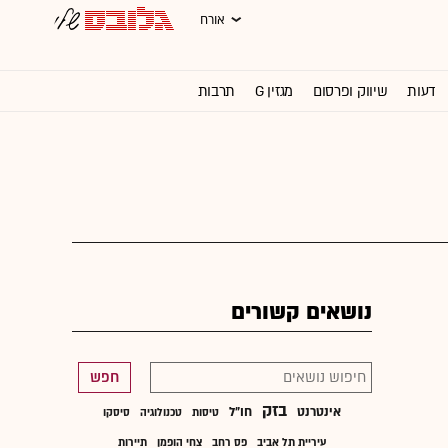
אורח
דעות
שיווק ופרסום
מגזין G
תרבות
וול סטריט ג'ורנל
נושאים קשורים
חפש
בזק
אינטרנט
חו"ל
טיסות
טכנולוגיה
סיסקו
עיריית תל אביב
פס רחב
צחי הופמן
תיירות