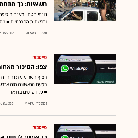
חשאיות: כך מתחמק
גורמי ביטחון מערביים סיפר
וברשתות החברתיות ■ מסת
וואלה! NEWS
2.09.2016
פייסבוק
צפו: הסיפור מאחור
בסוף השבוע עדכנה חברת ו
בפעם הראשונה מזה ארבע ש
■ כל הפרטים בוידאו
נקסטר, MAKO
.08.2016
פייסבוק
כך אפשר לדחות את