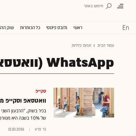
ראשי
גלובס פיננסי
כל הכותרות
שוק ההו
עמוד הבית
תגיות כלליות
WhatsApp (וואטסאפ)
סקייפ
וואטסאפ וסקייפ מ
של 10% בשנה היא מטורפת, ואין שווקים כאלה שסופגים ירידות כה דרמטיות"
גד פרץ
12.10.2016