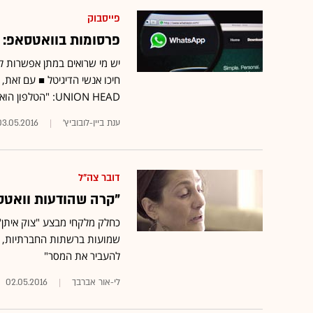
פייסבוק
פרסומות בוואטסאפ: ה
יש מי שרואים במתן אפשרות 
חיכו אנשי הדיגיטל ■ עם זאת,
UNION HEAD: "הטלפון הוא בית המקדש עבור הצרכן, ולכן אי-אפשר להציף אותו בפרסום"
ענת ביין-לובוביץ'
03.05.2016
דובר צה"ל
"קרה שהודעות וואטס
כחלק מלקחי מבצע "צוק איתן"
שמועות ברשתות החברתיות, בעי
להעביר את המסר"
לי-אור אברבך
02.05.2016