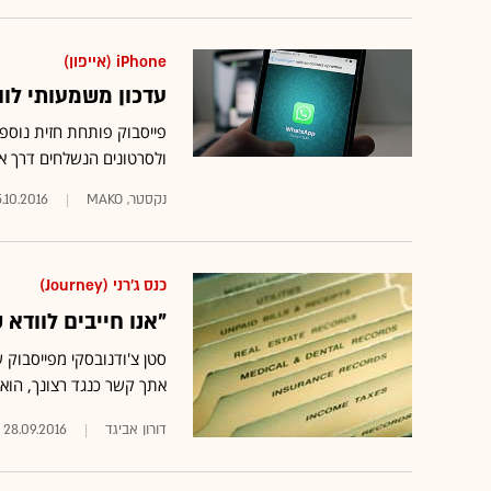
iPhone (אייפון)
עדכון משמעותי לו
פייסבוק פותחת חזית נוספ
ולסרטונים הנשלחים דרך א
נקסטר, MAKO
.10.2016
כנס ג'רני (Journey)
"אנו חייבים לוודא 
סטן צ'ודנובסקי מפייסבוק 
אתך קשר כנגד רצונך, הוא 
דורון אביגד
28.09.2016