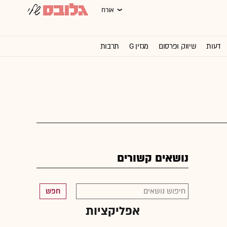
אורח
דעות
שיווק ופרסום
מגזין G
תרבות
וול סטריט ג'ורנל
נושאים קשורים
חפש
אפליקציות