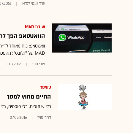
עו"ד נעמי לנדאו
.07.2016
ועידת MAD
הוואטסאפ הפך לחלק
וואטסאפ: כוח מאוחד לדיירי
MAD של "גלובס": מהפכת התקשורת בשירות ענף הנדל"ן למגורים
אורי חודי
11.07.2016
טוויטר
החיים מחוץ למסך
בלי שיתופים, בלי פוסטים, בל
דרור פויר
07.05.2016