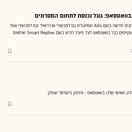
וואטסאפ: גוגל נכנסת לתחום המסרונים
גוגל מציגה אפליקציית מסרונים חדשה בשם Allo שמיועדת גם למכשירי אנדרואיד וגם למכשירי אפל
וכוללת את שלל הפיצ'רים שקיימים כבר בוואטסאפ לצד פיצ'ר חדש בשם Smart Replies שיתאים
דע האישי שלנו בוואטסאפ - והחוק בישראל שותק