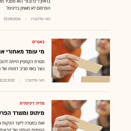
בראיון ל"גלובס" הוא מסביר מ
הפרסום לא מאמין בדיגיטל
רועי גולדנברג
25.08.2014
באנרים
מי עומד מאחורי או
מטרת הקמפיין הייתה להוכי
נוצר באזז סביב דמותו של
רועי גולדנברג
12.12.2012
מדיה דיגיטלית
מיתוס ומשרד הפרסום D-say משיקות את "360 
זאת במטרה לייצר הפקות חו
הפיתוח העסקי של קבוצת מ