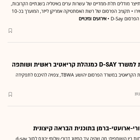
תייצר מודלים תלת-ממדיים של עשרות ערים באיטליה בשנתיים הקרובות,
בהיקף של עשרות מיליוני אירו • תקציב הפרסום של רשת האסתטיקה אמריקן לייזר, המוערך בכ-10
ם D-Say •
אירועים ומינויים
יאטיב ראשית ושותפה
שרן, עד לאחרונה סמנכ"לית הקריאטיב במשרד הפרסום יהושע TBWA, צפויה להיכנס לתפקידה
19.
ורי-ארועטי-ברמן בתוכנית הבראה קיצונית
התוכנית כוללת הפרדת כוחות בין השותפים: מה שהיה עד המיזוג דרורי-שלומי יכונס לתוך d-say