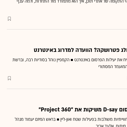
הי התקומה של אתרי תוכן, איך הוא מתמודד מול התחרות, ולמה ענף
לג פטרושקה? הוועדה למדרוג באינטרנט
ח את יעילות הפרסום באינטרנט ■ הקמפיין נוהל בסודיות רבה, וברשת
 המועמד המסתורי
Project"
וייתיות משולבות בפעילות שטח ואון-ליין ■ בראש המיזם יעמוד מנהל
יתוס, אלעד אביב