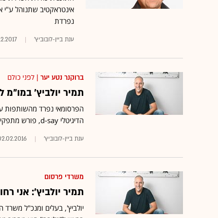
אינטראקטיב שתנוהל ע"י איל 
נפרדת
ענת ביין-לובוביץ'
12.2017
ברוקנר נטע יער
| לפני כולם
תמיר יולביץ' במו"מ ל
הפרסומאי נפרד מהשותפות עם 
הדיגיטלי d-say, פורש מתפקיד המנכ"ל המשותף ויוצא לדרך חדשה
ענת ביין-לובוביץ'
02.02.2016
משרדי פרסום
תמיר יולביץ': אני ר
יולביץ', בעלים ומנכ"ל משרד הפרסו