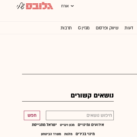
אורח
דעות
שיווק ופרסום
מגזין G
תרבות
וול סטריט ג'ורנל
נושאים קשורים
חפש
אירועים ומינויים
ישראל מתגייסת
מכון וינגייט
מינוי בכירים
מלגות
משרד הביטחון