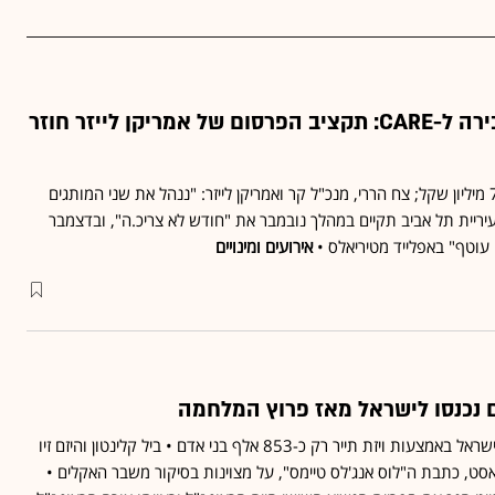
אחרי המשבר והמכירה ל-CARE: תקציב הפרסום של אמריקן לייזר חוזר
גובה התקציב עומד על כ-7 מיליון שקל; צח הררי, מנכ"ל קר ואמריקן לייזר: "ננהל את שני המותגים
יריית תל אביב תקיים במהלך נובמבר את "חודש לא צריכ.ה", ובדצמבר
עוטף" באפלייד מטיריאלס •
אירועים ומינויים
מתחילת המלחמה נכנסו לישראל באמצעות ויזת תייר רק כ-853 אלף בני אדם • ביל קלינטון והיזם זיו
אסט, כתבת ה"לוס אנג'לס טיימס", על מצוינות בסיקור משבר האקלים •