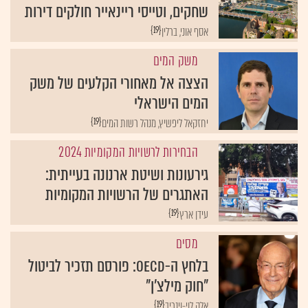
שחקים, וטייסי ריינאייר חולקים דירות
{19}
אסף אוני, ברלין
משק המים
הצצה אל מאחורי הקלעים של משק
המים הישראלי
{19}
יחזקאל ליפשיץ, מנהל רשות המים
הבחירות לרשויות המקומיות 2024
גירעונות ושיטת ארנונה בעייתית:
האתגרים של הרשויות המקומיות
{19}
עידן ארץ
מסים
בלחץ ה-OECD: פורסם תזכיר לביטול
"חוק מילצ'ן"
{19}
אלה לוי-וינריב