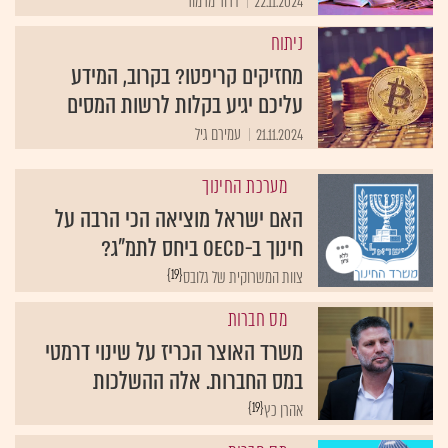
22.11.2024
דרור מרמור
ניתוח
מחזיקים קריפטו? בקרוב, המידע
עליכם יגיע בקלות לרשות המסים
21.11.2024
עמירם גיל
מערכת החינוך
האם ישראל מוציאה הכי הרבה על
חינוך ב-OECD ביחס לתמ"ג?
{19}
צוות המשרוקית של גלובס
מס חברות
משרד האוצר הכריז על שינוי דרמטי
במס החברות. אלה ההשלכות
{19}
אהרן כץ