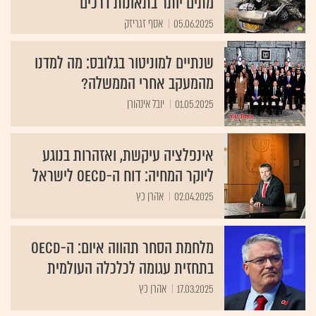
מתים יותר בתאונות דרכים
05.06.2025
אסף זגריזק
שנתיים למוניטור בגלובס: מה למדנו
מהמעקב אחרי הממשלה?
01.05.2025
יובל אינהורן
אינפלציה עיקשת, ואזהרות בנוגע
ליוקר המחיה: דוח ה-OECD לישראל
02.04.2025
אהרן כץ
מלחמת הסחר תהווה איום: ה-OECD
בתחזית עגומה לכלכלה העולמית
17.03.2025
אהרן כץ