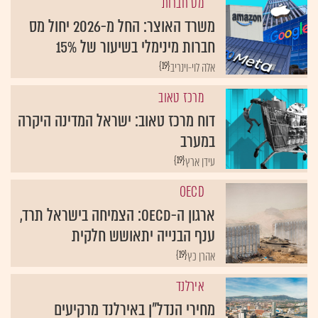
מס חברות
משרד האוצר: החל מ-2026 יחול מס
חברות מינימלי בשיעור של 15%
{19}
אלה לוי-וינריב
מרכז טאוב
דוח מרכז טאוב: ישראל המדינה היקרה
במערב
{19}
עידן ארץ
OECD
ארגון ה-OECD: הצמיחה בישראל תרד,
ענף הבנייה יתאושש חלקית
{19}
אהרן כץ
אירלנד
מחירי הנדל"ן באירלנד מרקיעים