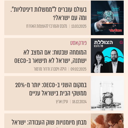
בעולם עוברים ל"ממשלות דיגיטליות".
ומה עם ישראל?
13.03.2025
גלובס והמרכז להעצמת האזרח
פודקאסט
המומחה שבטוח: אם המצב לא
ישתנה, ישראל לא תישאר ב-OECD
09.02.2025
הילה ויסברג ודרור מרמור
במקום השני ב-OECD: יותר מ-20%
ממשקי הבית בישראל עניים
18.12.2024
עידן ארץ
מבחן מיומנויות שוק העבודה: ישראל