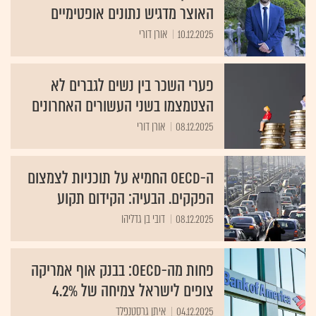
האוצר מדגיש נתונים אופטימיים
10.12.2025
אורן דורי
פערי השכר בין נשים לגברים לא
הצטמצמו בשני העשורים האחרונים
08.12.2025
אורן דורי
ה-OECD החמיא על תוכניות לצמצום
הפקקים. הבעיה: הקידום תקוע
08.12.2025
דובי בן גדליהו
פחות מה-OECD: בבנק אוף אמריקה
צופים לישראל צמיחה של 4.2%
04.12.2025
איתן גרסטנפלד