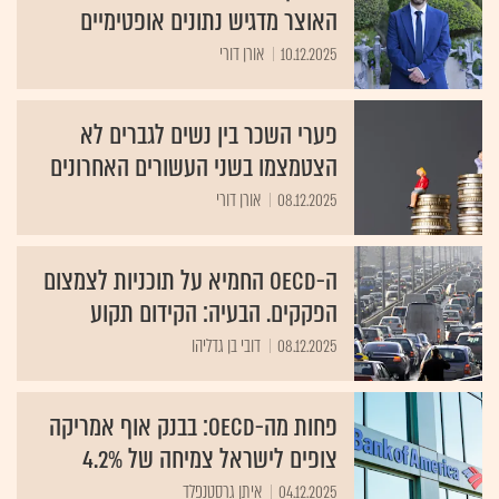
האוצר מדגיש נתונים אופטימיים
10.12.2025
אורן דורי
פערי השכר בין נשים לגברים לא
הצטמצמו בשני העשורים האחרונים
08.12.2025
אורן דורי
ה-OECD החמיא על תוכניות לצמצום
הפקקים. הבעיה: הקידום תקוע
08.12.2025
דובי בן גדליהו
פחות מה-OECD: בבנק אוף אמריקה
צופים לישראל צמיחה של 4.2%
04.12.2025
איתן גרסטנפלד