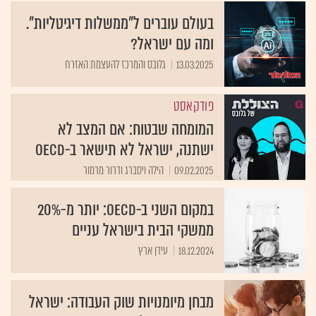
בעולם עוברים ל"ממשלות דיגיטליות".
ומה עם ישראל?
13.03.2025
גלובס והמרכז להעצמת האזרח
פודקאסט
המומחה שבטוח: אם המצב לא
ישתנה, ישראל לא תישאר ב-OECD
09.02.2025
הילה ויסברג ודרור מרמור
במקום השני ב-OECD: יותר מ-20%
ממשקי הבית בישראל עניים
18.12.2024
עידן ארץ
מבחן מיומנויות שוק העבודה: ישראל