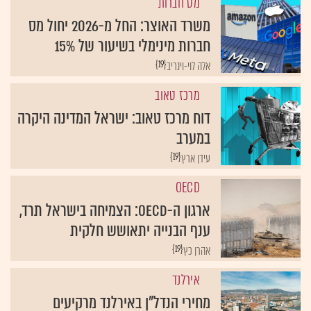
מס חברות
משרד האוצר: החל מ-2026 יחול מס
חברות מינימלי בשיעור של 15%
{19}
אלה לוי-וינריב
מרכז טאוב
דוח מרכז טאוב: ישראל המדינה היקרה
במערב
{19}
עידן ארץ
OECD
ארגון ה-OECD: הצמיחה בישראל תרד,
ענף הבנייה יתאושש חלקית
{19}
אהרן כץ
אירלנד
מחירי הנדל"ן באירלנד מרקיעים