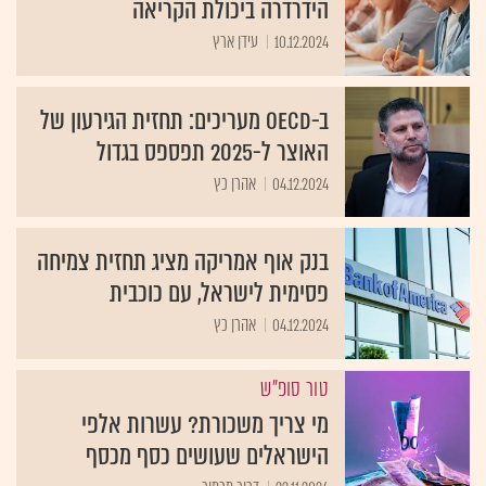
הידרדרה ביכולת הקריאה
10.12.2024
עידן ארץ
ב-OECD מעריכים: תחזית הגירעון של
האוצר ל-2025 תפספס בגדול
04.12.2024
אהרן כץ
בנק אוף אמריקה מציג תחזית צמיחה
פסימית לישראל, עם כוכבית
04.12.2024
אהרן כץ
טור סופ"ש
מי צריך משכורת? עשרות אלפי
הישראלים שעושים כסף מכסף