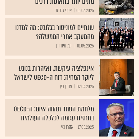
מתים יותר בתאונות דרכים
05.06.2025
אסף זגריזק
שנתיים למוניטור בגלובס: מה למדנו
מהמעקב אחרי הממשלה?
01.05.2025
יובל אינהורן
אינפלציה עיקשת, ואזהרות בנוגע
ליוקר המחיה: דוח ה-OECD לישראל
02.04.2025
אהרן כץ
מלחמת הסחר תהווה איום: ה-OECD
בתחזית עגומה לכלכלה העולמית
17.03.2025
אהרן כץ