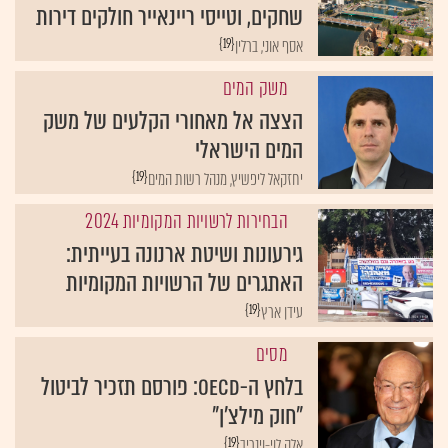
שחקים, וטייסי ריינאייר חולקים דירות
{19}
אסף אוני, ברלין
משק המים
הצצה אל מאחורי הקלעים של משק
המים הישראלי
{19}
יחזקאל ליפשיץ, מנהל רשות המים
הבחירות לרשויות המקומיות 2024
גירעונות ושיטת ארנונה בעייתית:
האתגרים של הרשויות המקומיות
{19}
עידן ארץ
מסים
בלחץ ה-OECD: פורסם תזכיר לביטול
"חוק מילצ'ן"
{19}
אלה לוי-וינריב