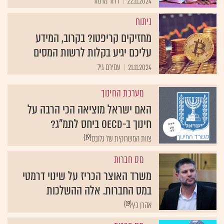
22.11.2024
דרור מרמור
ניתוח
מחזיקים קריפטו? בקרוב, המידע
עליכם יגיע בקלות לרשות המסים
21.11.2024
עמירם גיל
מערכת החינוך
האם ישראל מוציאה הכי הרבה על
חינוך ב-OECD ביחס לתמ"ג?
{19}
צוות המשרוקית של גלובס
מס חברות
משרד האוצר הכריז על שינוי דרמטי
במס החברות. אלה ההשלכות
{19}
אהרן כץ