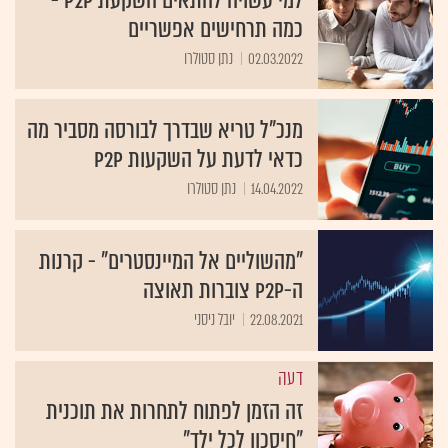
כמה תרחישים אפשריים
02.03.2022
נתן סטולרו
מנכ"ל טריא שבדרך לבורסה מסביר מה
כדאי לדעת על השקעות p2p
14.04.2022
נתן סטולרו
"מהשוליים אל המיינסטרים" - קרנות
ה-P2P צוברות תאוצה
22.08.2021
יובל ניסני
דעה
זה הזמן לפתוח לתחרות את תוכנית
"חיסכון לכל ילד"