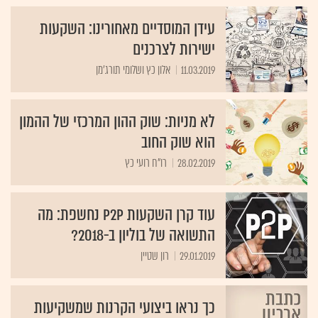
עידן המוסדיים מאחורינו: השקעות
ישירות לצרכנים
11.03.2019
אלון כץ ושלומי תורג'מן
לא מניות: שוק ההון המרכזי של ההמון
הוא שוק החוב
28.02.2019
רו"ח רועי כץ
עוד קרן השקעות P2P נחשפת: מה
התשואה של בוליון ב-2018?
29.01.2019
רון שטיין
כך נראו ביצועי הקרנות שמשקיעות