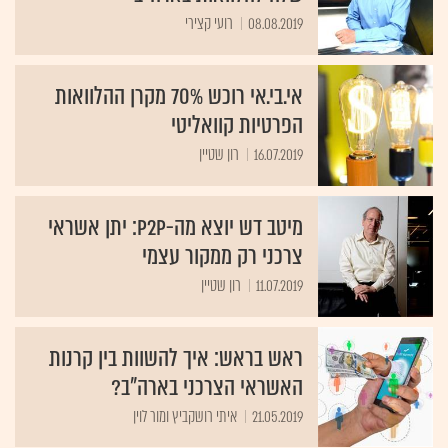
08.08.2019
רועי קצירי
אי.בי.אי רוכש 70% מקרן ההלוואות
הפרטיות קוואליטי
16.07.2019
רון שטיין
מיטב דש יוצא מה-P2P: יתן אשראי
צרכני רק ממקור עצמי
11.07.2019
רון שטיין
ראש בראש: איך להשוות בין קרנות
האשראי הצרכני בארה"ב?
21.05.2019
איתי רושקביץ ומור לוין