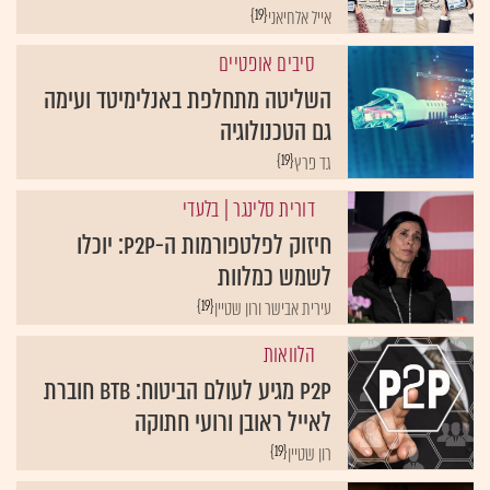
{19}
אייל אלחיאני
סיבים אופטיים
השליטה מתחלפת באנלימיטד ועימה
גם הטכנולוגיה
{19}
גד פרץ
דורית סלינגר
| בלעדי
חיזוק לפלטפורמות ה-P2P: יוכלו
לשמש כמלוות
{19}
עירית אבישר ורון שטיין
הלוואות
P2P מגיע לעולם הביטוח: BTB חוברת
לאייל ראובן ורועי חתוקה
{19}
רון שטיין