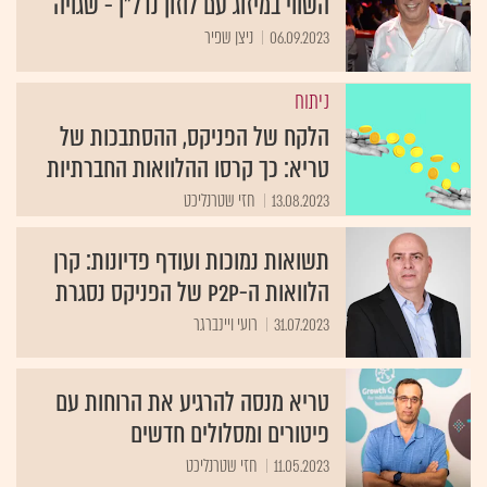
השווי במיזוג עם לוזון נדל"ן - שגויה
06.09.2023
ניצן שפיר
ניתוח
הלקח של הפניקס, ההסתבכות של
טריא: כך קרסו ההלוואות החברתיות
13.08.2023
חזי שטרנליכט
תשואות נמוכות ועודף פדיונות: קרן
הלוואות ה-P2P של הפניקס נסגרת
31.07.2023
רועי ויינברגר
טריא מנסה להרגיע את הרוחות עם
פיטורים ומסלולים חדשים
11.05.2023
חזי שטרנליכט