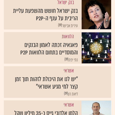
בנק ישראל
בנק ישראל חושש מהשפעת עליית
הריבית על ענף ה-P2P
{19}
עירית אבישר
הלוואות
פאגאיה זכתה לאמון הבנקים
והמוסדיים בתחום הלוואות P2P
{19}
נתי יפת
אשראי
"יש לנו את היכולת לזהות תוך זמן
קצר למי מגיע אשראי"
{19}
ליאת רון
אשראי
הלמן אלדובי גייס כ-35 מיליון שקל