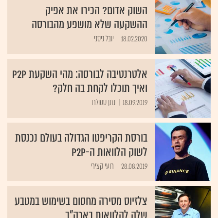
השוק אדום? הכירו את אפיק
ההשקעה שלא מושפע מהבורסה
18.02.2020
יובל ניסני
אלטרנטיבה לבורסה: מהי השקעת P2P
ואיך תוכלו לקחת בה חלק?
18.09.2019
נתן סטולרו
בורסת הקריפטו הגדולה בעולם נכנסת
לשוק הלוואות ה-P2P
28.08.2019
רועי קצירי
צלזיוס מסירה מחסום בשימוש במטבע
שלה להלוואות בארה"ב