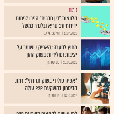
ניתוח
הלוואות "בין חברים" הפכו לפחות
ידידותיות: טריא ובלנדר כמשל
17.04.2023
חזי שטרנליכט
מחוץ לסערה: האפיק ששומר על
יציבות וסולידיות בשוק ההון
20.03.2023
נתן סטולרו
"אפיק סולידי בשוק תנודתי": רמת
הביטחון בהשקעת P2P עולה
18.10.2022
נתן סטולרו
למי עשויה להתאים השקעת P2P -