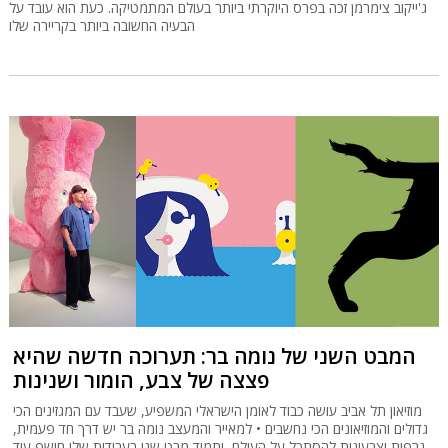
ג'ייקוב צימרמן זכה בפרס היוקרתי ביותר בעולם המתמטיקה. כעת הוא עובד על
הבעיה החשובה ביותר בקריירה שלו
המבט השני של נומה בר: תערוכה חדשה שהיא
פצצה של צבע, הומור ושנינות
מוזיאון תל אביב עושה כבוד לאומן הישראלי המשפיע, שעבד עם המגזינים הכי
גדולים והמוזיאונים הכי נחשבים • למאייר והמעצב נומה בר יש דרך חד פעמית,
גרפית וצבעונית להסתכל על העולם, ותמיד מבט שני בעבודות שלו חושף עוד