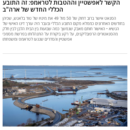
הקשר לאפשטיין וההטבות לטראמפ: זה התובע
הכללי החדש של ארה"ב
הסנאט אישר ברוב דחוק של 50 מול 49 את מינויו של טוד בלאנש, שכיהן
בחודשים האחרונים כממלא מקום התובע הכללי ובעבר היה עורך דינו האישי של
הנשיא • האישור חותם מאבק שנמשך כמה שבועות בין הבית הלבן לבין חלק
מהסנאטורים הרפובליקנים, על רקע ביקורת על התנהלותו בפרשת מסמכי
אפשטיין והסדרים שנגעו לטראמפ ומשפחתו