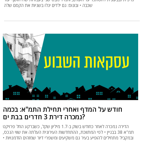
שכבה • ובונוס: גם ילדים יגלו בשניות את הקסם שלה
חודש על המדף ואחרי תחילת התמ"א: בכמה
נמכרה דירת 3 חדרים בבת ים?
הדירה נמכרה לאחר כחודש בשוק ב-1.7 מיליון שקל, כשברקע החל פרויקט
תמ"א 38 בבניין • לפי המתווכת, ההתחדשות העירונית העלתה את שווי הנכס,
ובמקביל מתחילים להופיע בעיר גם משקיעים ומשפרי דיור שמזהים הזדמנויות •