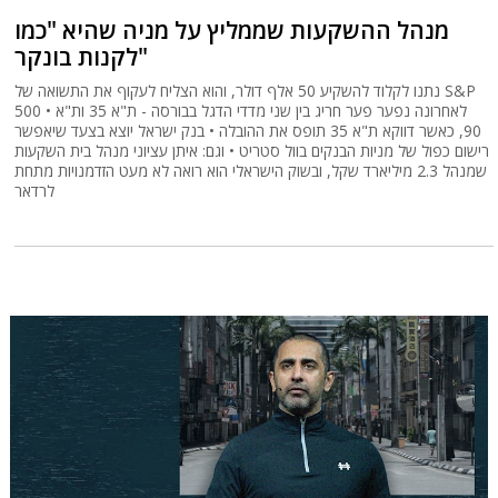
מנהל ההשקעות שממליץ על מניה שהיא "כמו
לקנות בונקר"
נתנו לקלוד להשקיע 50 אלף דולר, והוא הצליח לעקוף את התשואה של S&P
500 • לאחרונה נפער פער חריג בין שני מדדי הדגל בבורסה - ת"א 35 ות"א
90, כאשר דווקא ת"א 35 תופס את ההובלה • בנק ישראל יוצא בצעד שיאפשר
רישום כפול של מניות הבנקים בוול סטריט • וגם: איתן עציוני מנהל בית השקעות
שמנהל 2.3 מיליארד שקל, ובשוק הישראלי הוא רואה לא מעט הזדמנויות מתחת
לרדאר