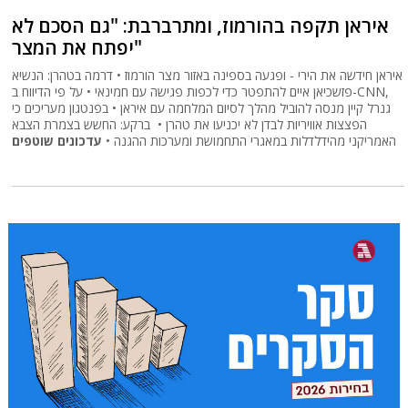
איראן תקפה בהורמוז, ומתרברבת: "גם הסכם לא
יפתח את המצר"
איראן חידשה את הירי - ופגעה בספינה באזור מצר הורמוז • דרמה בטהרן: הנשיא
פזשכיאן איים להתפטר כדי לכפות פגישה עם חמינאי • על פי הדיווח ב-CNN,
גנרל קיין מנסה להוביל מהלך לסיום המלחמה עם איראן • בפנטגון מעריכים כי
הפצצות אוויריות לבדן לא יכניעו את טהרן • ברקע: החשש בצמרת הצבא
האמריקני מהידלדלות במאגרי התחמושת ומערכות ההגנה •
עדכונים שוטפים