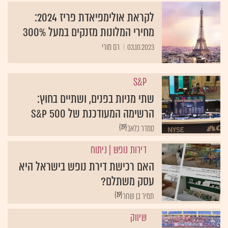
לקראת אולימפיאדת פריז 2024:
מחירי המלונות מזנקים במעל 300%
03.10.2023
רם מורי
S&P
שתי מניות בפנים, ושתיים בחוץ:
הרשימה המעודכנת של S&P 500
{19}
סמדר כלאב
דירות נופש
| ניתוח
האם רכישת דירת נופש בישראל היא
עסק משתלם?
{19}
תמיר בן שחר
שיווק