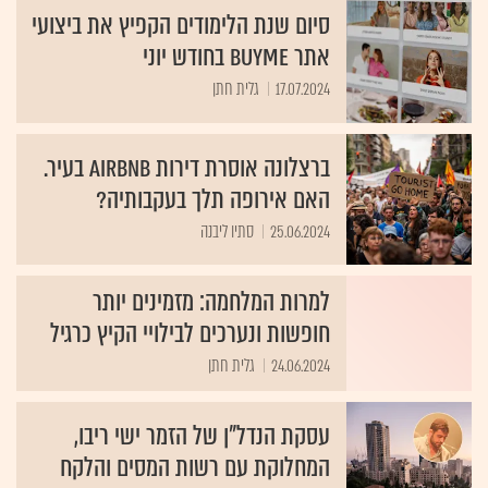
סיום שנת הלימודים הקפיץ את ביצועי
אתר BUYME בחודש יוני
17.07.2024
גלית חתן
ברצלונה אוסרת דירות airbnb בעיר.
האם אירופה תלך בעקבותיה?
25.06.2024
סתיו ליבנה
למרות המלחמה: מזמינים יותר
חופשות ונערכים לבילויי הקיץ כרגיל
24.06.2024
גלית חתן
עסקת הנדל"ן של הזמר ישי ריבו,
המחלוקת עם רשות המסים והלקח