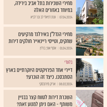
מחירי השכירות בתל אביב בירידה,
במיוחד באזורים האלה
07.04.2024
ענת דניאלי לב ובר לביא
מחירי הנדל"ן באירלנד מרקיעים
שחקים, וטייסי ריינאייר חולקים דירות
01.04.2024
אסף אוני, ברלין
בלעדי
דיירי אחד הפרויקטים היוקרתיים בארץ
הסתכסכו. כיצד זה הוכרע?
08.02.2024
אריק מירובסקי
השכרת דירות לטווח קצר בבניין
משותף - האם ניתן למנוע זאת?