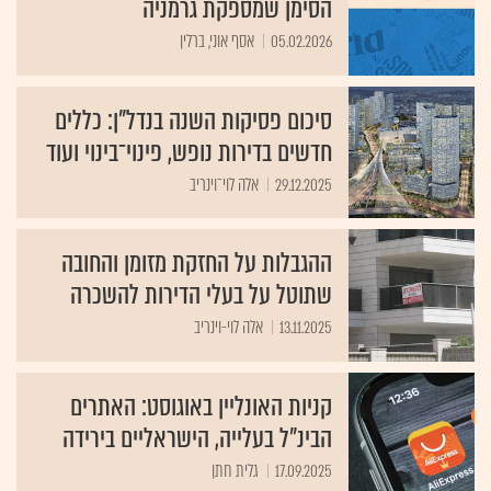
הסימן שמספקת גרמניה
05.02.2026
אסף אוני, ברלין
סיכום פסיקות השנה בנדל"ן: כללים
חדשים בדירות נופש, פינוי־בינוי ועוד
29.12.2025
אלה לוי־וינריב
ההגבלות על החזקת מזומן והחובה
שתוטל על בעלי הדירות להשכרה
13.11.2025
אלה לוי-וינריב
קניות האונליין באוגוסט: האתרים
הבינ"ל בעלייה, הישראליים בירידה
17.09.2025
גלית חתן