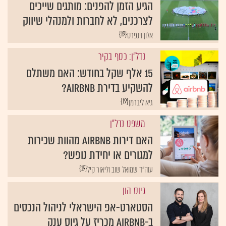
הגיע הזמן להפנים: מותגים שייכים
לצרכנים, לא לחברות ולמנהלי שיווק
{19}
אלון וינפרס
נדל"ן: כסף בקיר
15 אלף שקל בחודש: האם משתלם
להשקיע בדירת Airbnb?
{19}
גיא ליברמן
משפט נדל"ן
האם דירות Airbnb מהוות שכירות
למגורים או יחידת נופש?
{19}
עוה"ד שמואל שוב וליאור קיל
גיוס הון
הסטארט-אפ הישראלי לניהול הנכסים
ב-Airbnb מכריז על גיוס ענק