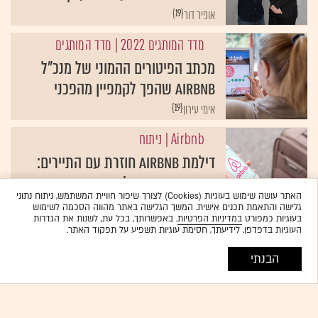
{19}
אופיר דור
מדד המותגים 2022
| מדד המותגים
מכתב הפיטורים ההמוני של מנכ"ל
airbnb שהפך לקמפיין מהפכני
{19}
אימי עירון
Airbnb
| ניתוח
דילמת airbnb חוזרת עם התיירים:
צמיחה בערים מול פגיעה בשכנים
האתר עושה שימוש בעוגיות (Cookies) לצורך שיפור חוויית המשתמש, ניתוח נתוני
{19}
תמיר בן שחר
גלישה והתאמת תכנים אישית. המשך הגלישה באתר מהווה הסכמה לשימוש
בעוגיות כמפורט
במדיניות הפרטיות
. באפשרותך, בכל עת, לשנות את הגדרות
אילת
העוגיות בדפדפן. לידיעתך, חסימת עוגיות תשפיע על תפקוד האתר.
אילת נגד דירות האירוח: העירייה
הבנתי
תבעה בעלי נכסים בעיר
{19}
יאסר ואקד