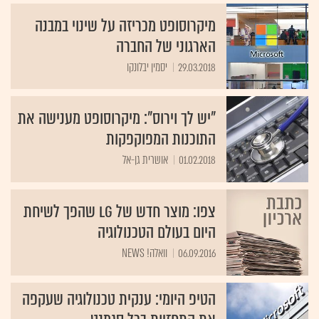
מיקרוסופט מכריזה על שינוי במבנה
הארגוני של החברה
29.03.2018
יסמין יבלונקו
"יש לך וירוס": מיקרוסופט מענישה את
התוכנות המפוקפקות
01.02.2018
אושרית גן-אל
צפו: מוצר חדש של LG שהפך לשיחת
היום בעולם הטכנולוגיה
06.09.2016
וואלה! NEWS
הטיפ היומי: ענקית טכנולוגיה שעקפה