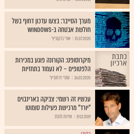
מערך הסייבר: בצעו עדכון דחוף בשל
חולשת אבטחה ב-Windows
15.07.2020
אורי ברקוביץ'
מיקרוסופט: הקורונה פוגע במכירות
הלפטופים – לא נעמוד בתחזיות
26.02.2020
עמרי זרחוביץ'
עכשיו זה רשמי: צביקה בארינבוים
"יורד" מרכישת פעילות סומוטו
19.12.2019
שירות גלובס