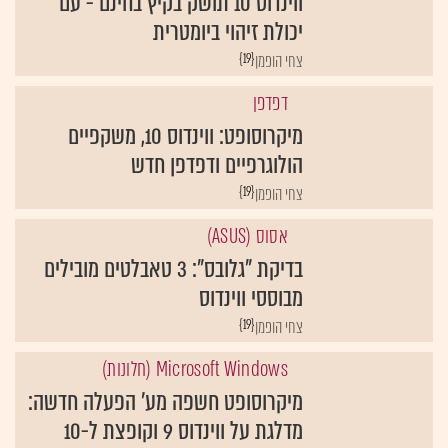
ווינדוס 10 תושק בקיץ בחינם - עם
יכולת זיהוי ביומטרית
{19}
צחי הופמן
דפדפן
מיקרוסופט: ווינדוס 10, משקפיים
הולוגרפיים ודפדפן חדש
{19}
צחי הופמן
אסוס (ASUS)
בדיקת "גלובס": 3 טאבלטים מובילים
מבוססי ווינדוס
{19}
צחי הופמן
Microsoft Windows (חלונות)
מיקרוסופט חשפה מע' הפעלה חדשה:
מדלגת על ווינדוס 9 וקופצת ל-10