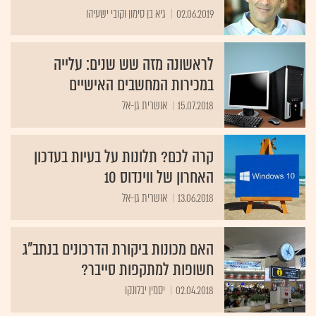
02.06.2019
גיא בן סימון וקובי ישעיהו
לראשונה מזה שש שנים: עלייה
במכירות המחשבים האישיים
15.07.2018
אושרית גן-אל
קרה לכם? תלונות על בעיות בעדכון
האחרון של ווינדוס 10
13.06.2018
אושרית גן-אל
האם מכונות ביקורת הדרכונים בנתב"ג
חשופות למתקפות סייבר?
02.04.2018
יסמין יבלונקו