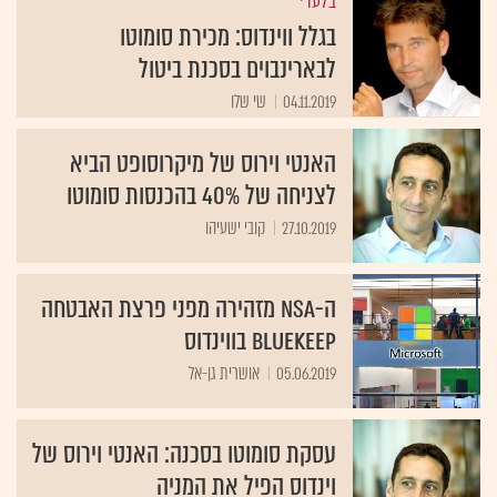
בלעדי
בגלל ווינדוס: מכירת סומוטו
לבארינבוים בסכנת ביטול
04.11.2019
שי שלו
האנטי וירוס של מיקרוסופט הביא
לצניחה של 40% בהכנסות סומוטו
27.10.2019
קובי ישעיהו
ה-NSA מזהירה מפני פרצת האבטחה
BlueKeep בווינדוס
05.06.2019
אושרית גן-אל
עסקת סומוטו בסכנה: האנטי וירוס של
וינדוס הפיל את המניה