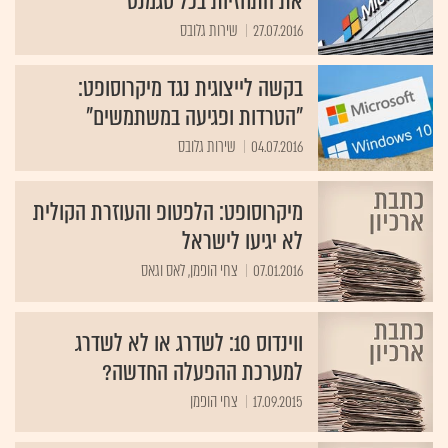
את התחזיות בכל סגמנט
27.07.2016
שירות גלובס
בקשה לייצוגית נגד מיקרוסופט:
"הטרדות ופגיעה במשתמשים"
04.07.2016
שירות גלובס
מיקרוסופט: הלפטופ והעוזרת הקולית
לא יגיעו לישראל
07.01.2016
צחי הופמן, לאס וגאס
ווינדוס 10: לשדרג או לא לשדרג
למערכת ההפעלה החדשה?
17.09.2015
צחי הופמן