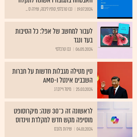
האבטחה בתגובה ראשונה לתקלה
19.07.2024
נבו טרבלסי, סתיו ליבנה, שירה ס ...
לעבור למחשב של אפל: כל הסיבות
בעד ונגד
06.05.2024
נבו טרבלסי
סין מטילה מגבלות חדשות על חברות
השבבים אינטל ו-AMD
25.03.2024
מיטל וייזברג
לראשונה זה כ־30 שנה: מיקרוסופט
מוסיפה מקש חדש למקלדת ווינדוס
04.01.2024
שירות גלובס