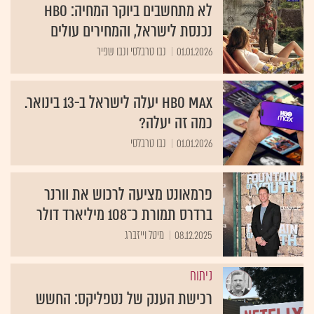
לא מתחשבים ביוקר המחיה: HBO
נכנסת לישראל, והמחירים עולים
01.01.2026
נבו טרבלסי ונבו שפיר
HBO Max יעלה לישראל ב-13 בינואר.
כמה זה יעלה?
01.01.2026
נבו טרבלסי
פרמאונט מציעה לרכוש את וורנר
ברדרס תמורת כ־108 מיליארד דולר
08.12.2025
מיטל וייזברג
ניתוח
רכישת הענק של נטפליקס: החשש