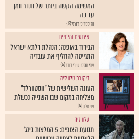
המשימה הקשה ביותר של וונדר וומן
עד כה
{19}
וול סטריט ג'ורנל
אירועים ומינויים
הבידוד באופנה: הנהלת דלתא ישראל
התגייסה להחליף את עובדיה
{19}
שני מוזס ושירי דובר
ביקורת טלוויזיה
העונה השלישית של "ווסטוורלד"
מצליחה במקום שבו השנייה נכשלת
{19}
שי גולדן
טלוויזיה
תנועת הצופים: 5 המלצות בינג'
קלאסיות לצפייה עכשווית