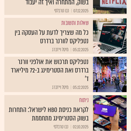
בשוק, המתחרה ואיך זה יעבוד
07.12.2025
נבו טרבלסי
שאלות ותשובות
כל מה שצריך לדעת על העסקה בין
נטפליקס לוורנר ברדרס
05.12.2025
מיטל וייזברג
נטפליקס תרכוש את אולפני וורנר
ברדרס ואת הסטרימינג ב-72 מיליארד
ד'
05.12.2025
מיטל וייזברג
ניתוח
לקראת כניסת HBO לישראל: התחרות
בשוק הסטרימינג מתחממת
02.10.2025
נבו טרבלסי