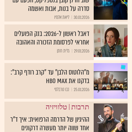
שוב הרלן קובן בנטפליקס, הפעם עם
סדרה על בנות, אבות ואשמה
30.01.2026
ליאת אלמיו
דאבל ראשון ל-2026: בנק הפועלים
אחראי לפרסומת הזכורה והאהובה
29.01.2026
גלית חתן
מ"הלוטוס הלבן" עד "קרב רודף קרב":
בדקנו את HBO Max
25.01.2026
נבו טרבלסי
|
תרבות
טלוויזיה
ההיגיון של הדרמה הרפואית: איך ד"ר
אחד שווה יותר מעשרה דרקונים