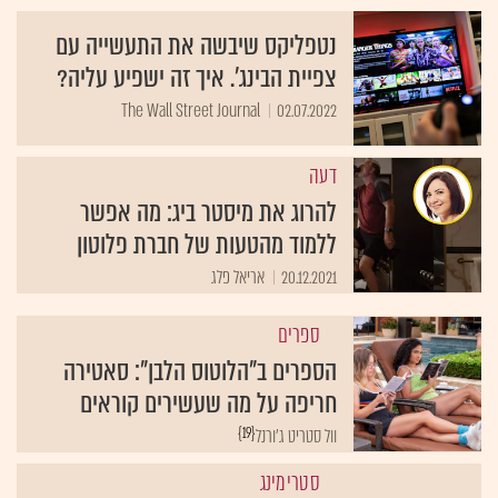
נטפליקס שיבשה את התעשייה עם
צפיית הבינג'. איך זה ישפיע עליה?
The Wall Street Journal
02.07.2022
דעה
להרוג את מיסטר ביג: מה אפשר
ללמוד מהטעות של חברת פלוטון
20.12.2021
אריאל פלג
ספרים
הספרים ב"הלוטוס הלבן": סאטירה
חריפה על מה שעשירים קוראים
{19}
וול סטריט ג'ורנל
סטרימינג