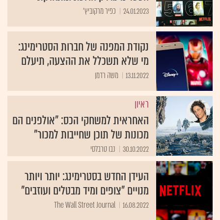
24.01.2023
כפיר מרקוביץ'
נקודת המפנה של חברות הסטרימינג:
מי שלא תשכלל את ההצעה, תיעלם
13.11.2022
משה רדמן
ראיון
האחראית למשחקי הכס: "אולפנים הם
מכונות של תוכן שחייבות למכור"
30.10.2022
נבו טרבלסי
העידן החדש בסטרימינג: יותר ויותר
מנויים "צופים ומיד מבטלים ועוזבים"
The Wall Street Journal
16.08.2022