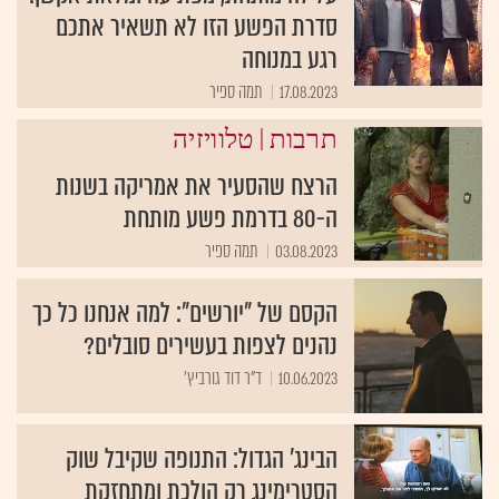
סדרת הפשע הזו לא תשאיר אתכם
רגע במנוחה
17.08.2023
תמה ספיר
|
תרבות
טלוויזיה
הרצח שהסעיר את אמריקה בשנות
ה-80 בדרמת פשע מותחת
03.08.2023
תמה ספיר
הקסם של "יורשים": למה אנחנו כל כך
נהנים לצפות בעשירים סובלים?
10.06.2023
ד"ר דוד גורביץ'
הבינג' הגדול: התנופה שקיבל שוק
הסטרימינג רק הולכת ומתחזקת