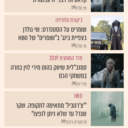
{19}
שי גולדן
ביקורת טלוויזיה
שומרים על הסטנדרט: שי גולדן
בצפיית בינג' ב"שומרים" של HBO
{19}
שי גולדן
מדד המותגים 2019
סמנכ"לית שיווק בהוט מירי לוין בחרה
במשחקי הכס
{19}
מירי לוין
HBO
"'צ'רנוביל' מתאימה לתקופה. שקר
שגדל עד שלא ניתן לנפצו"
{19}
וול סטריט ג'ורנל