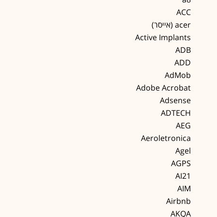
ACC
acer (אייסר)
Active Implants
ADB
ADD
AdMob
Adobe Acrobat
Adsense
ADTECH
AEG
Aeroletronica
Agel
AGPS
AI21
AIM
Airbnb
AKQA