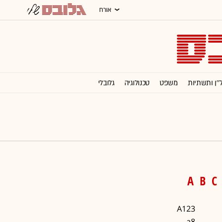
אורח
''ן ותשתיות
משפט
טכנולוגיה
גלובלי
רסום
מגזין G
תרבות
וול סטריט ג'ורנל
A
B
C
A123
a8