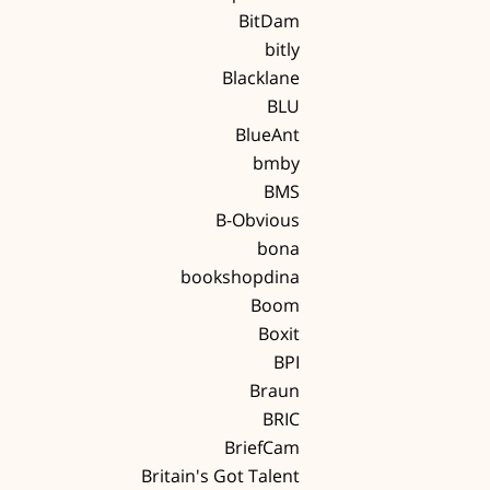
BitDam
bitly
Blacklane
BLU
BlueAnt
bmby
BMS
B-Obvious
bona
bookshopdina
Boom
Boxit
BPI
Braun
BRIC
BriefCam
Britain's Got Talent