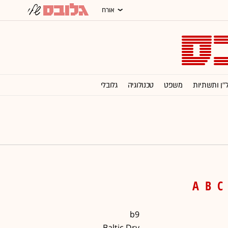
אורח
''ן ותשתיות
משפט
טכנולוגיה
גלובלי
רסום
מגזין G
תרבות
וול סטריט ג'ורנל
A
B
C
b9
Baltic Dry