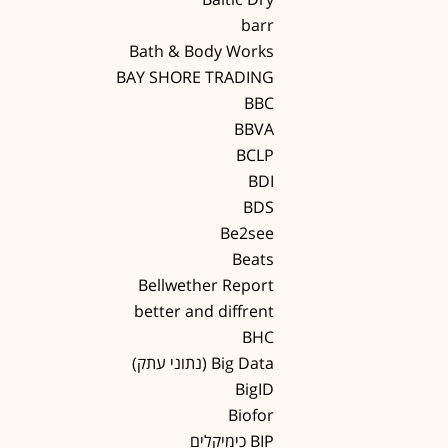
barr
Bath & Body Works
BAY SHORE TRADING
BBC
BBVA
BCLP
BDI
BDS
Be2see
Beats
Bellwether Report
better and diffrent
BHC
Big Data (נתוני עתק)
BigID
Biofor
BIP כימיקלים