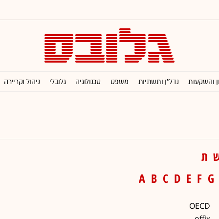
ן והשקעות
נדל''ן ותשתיות
משפט
טכנולוגיה
גלובלי
ניהול וקריירה
ת
A
B
C
D
E
F
G
OECD
offix