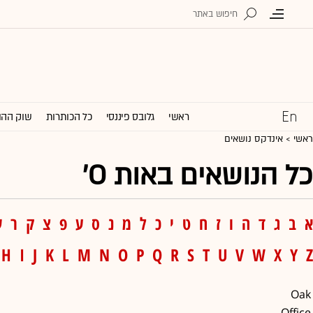
ראשי
גלובס פיננסי
כל הכותרות
שוק ההו
ראשי > אינדקס נושאים
כל הנושאים באות O'
א
ב
ג
ד
ה
ו
ז
ח
ט
י
כ
ל
מ
נ
ס
ע
פ
צ
ק
ר
ש
H
I
J
K
L
M
N
O
P
Q
R
S
T
U
V
W
X
Y
Z
Oak
Office