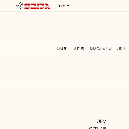
אורח
דעות
שיווק ופרסום
מגזין G
תרבות
וול סטריט ג'ורנל
OEM
OFFLINE