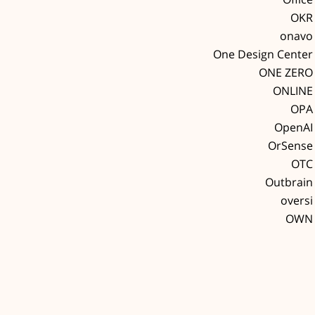
OKR
onavo
ONE ZERO
ONLINE
OPA
OpenAI
OrSense
OTC
Outbrain
oversi
OWN