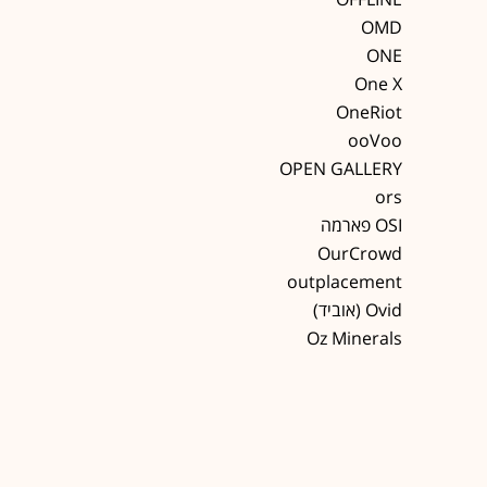
OMD
ONE
One X
OneRiot
ooVoo
OPEN GALLERY
ors
OSI פארמה
OurCrowd
outplacement
Ovid (אוביד)
Oz Minerals