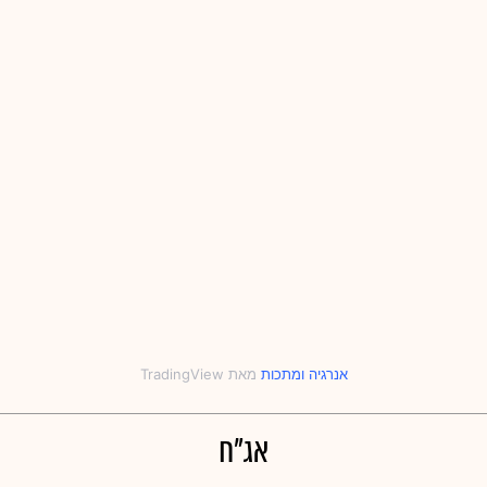
אנרגיה
‎ו‎
מתכות
אג"ח