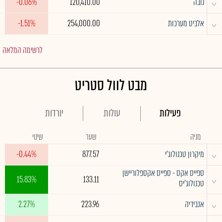
^
נובה
120,410.00
-0.06%
^
אלביט מערכות
254,000.00
-1.51%
לרשימה המלאה
מבט לוול סטריט
פעילות
עולות
יורדות
מניה
שער
שינוי
^
מיקרון טכנולוג'י
877.57
-0.44%
ספייס אקס - ספייס אקספלוריישן
^
15.83%
133.11
טכנולוג'יס
^
אנבידיה
223.96
2.27%