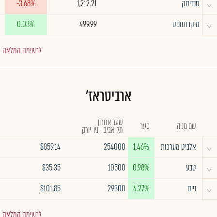
^
סנדיסק
1,212.21
-3.68%
^
מיקרוסופט
499.99
0.03%
לרשימה המלאה
ארביטראז'
שער אחרון
שם מניה
פער
תל-אביב - ניו-יורק
^
אלביט מערכות
1.46%
254000
$859.14
^
טבע
0.98%
10500
$35.35
^
נייס
4.27%
29300
$101.85
לרשימה המלאה