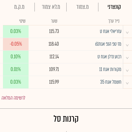
קונצרני
מ.צמוד
מ.לא צמוד
מ.ק.מ
נייר ערך
שער
שינוי
^
עזריאלי אגח ט
115.73
0.03%
^
מז טפ הנפ אגח61
118.40
-0.05%
^
רבוע נדלן אגח ט
112.14
0.10%
^
מקורות אגח 11
109.71
0.01%
^
חשמל אגח 35
115.99
0.03%
לרשימה המלאה
קרנות סל