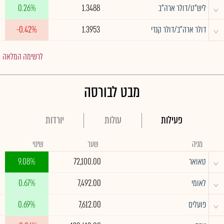
^
ליש"ט/דולר ארה"ב
1.3488
0.26%
^
דולר ארה"ב/דולר קנדי
1.3953
-0.42%
לרשימה המלאה
מבט לבורסה
פעילות
עולות
יורדות
מניה
שער
שינוי
^
טאואר
72,100.00
9.08%
^
לאומי
7,492.00
0.67%
^
פועלים
7,612.00
0.69%