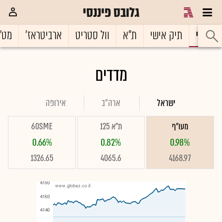
גלובס פיננסי
ראשי
תיק אישי
ת"א
וול סטריט
ארביטראז'
מט"
מדדים
ישראל
ארה"ב
אירופה
מעו"ף
ת"א 125
60SME
0.66%
0.82%
0.98%
1326.65
4065.6
4168.97