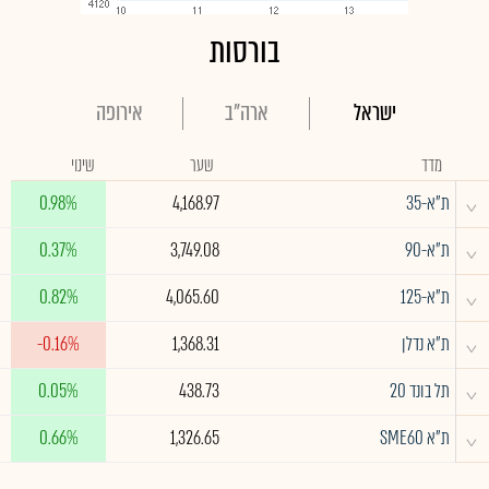
בורסות
ישראל
ארה"ב
אירופה
מדד
שער
שינוי
^
ת"א-35
4,168.97
0.98%
^
ת"א-90
3,749.08
0.37%
^
ת"א-125
4,065.60
0.82%
^
ת"א נדלן
1,368.31
-0.16%
^
תל בונד 20
438.73
0.05%
^
ת"א SME60
1,326.65
0.66%