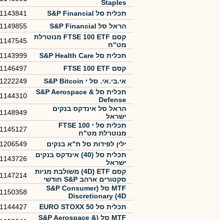
Staples
תכלית סל ‏S&P Financial
1143841
הראל סל ‏S&P Financial
1149855
קסם FTSE 100 ETF מנוטרלת
1147545
מט"ח
תכלית סל S&P Health Care
1143999
קסם FTSE 100 ETF
1146497
אי.בי.אי. סל י S&P Bitcoin
1222249
תכלית סל ‏S&P Aerospace &
1144310
Defense
הראל סל אינדקס בנקים
1148949
ישראל
תכלית סל י FTSE 100
1145127
מנוטרלת מט"ח
ילין לפידות סל ת"א בנקים
1206549
תכלית סל (40) אינדקס בנקים
1143726
ישראל
קסם 4D) ETF) משולבת מניות
1147214
סקטורים ארהב S&P חודשי
MTF סל (S&P Consumer
1150358
Discretionary (4D
תכלית סל ‏‏EURO STOXX 50
1144427
MTF סל (S&P Aerospace &