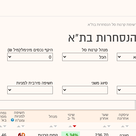
שימת קרנות סל הנסחרות בת"א
הנסחרות בת"א
מנהל קרנות סל
היקף נכסים מינימלי(מיל ₪)
סיווג משני
חשיפה מירבית למניות
חשיפה
נפח
עיסקה
שער
שינוי
למניות
מנהל
מסח
אחרונה
אחרון
ב- %
בא' 
ומט"ח
236.70
5.34%
קסם קרנות
.46
סגירה