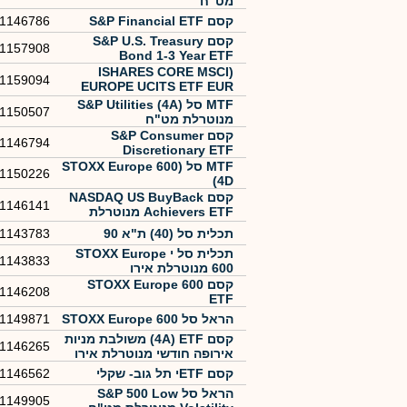
מט"ח
קסם S&P Financial ETF
1146786
קסם S&P U.S. Treasury
1157908
Bond 1-3 Year ETF
(ISHARES CORE MSCI
1159094
EUROPE UCITS ETF EUR
(ACC
MTF סל (S&P Utilities (4A
1150507
מנוטרלת מט"ח
קסם S&P Consumer
1146794
Discretionary ETF
MTF סל (STOXX Europe 600
1150226
(4D
קסם NASDAQ US BuyBack
1146141
Achievers ETF מנוטרלת
מט"ח
תכלית סל (40) ת"א 90
1143783
תכלית סל י STOXX Europe
1143833
600 מנוטרלת אירו
קסם STOXX Europe 600
1146208
ETF
הראל סל ‏STOXX Europe 600
1149871
קסם 4A) ETF) משולבת מניות
1146265
אירופה חודשי מנוטרלת אירו
קסם ETFי תל גוב- שקלי
1146562
הראל סל ‏S&P 500 Low
1149905