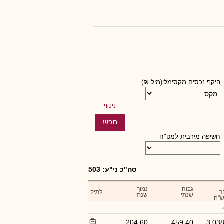
היקף נכסים מקסימלי(מיל ₪)
חשיפה מירבית למט"ח
סה"כ ני"ע: 503
גבוה
נמוך
ר
לתיק
שנתי
שנתי
ש"ח
204.60
459.40
3,038