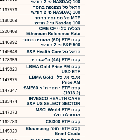
NASDAQ 100 פי 2 חודשי
הראל סל ממונפת בחסר
1167576
NASDAQ 100 פי 2 חודשי
MTF סל ממונפת בחסר
1188069
Nasdaq 100 פי 2 חודשי
תכלית סל יי CME CF
1220409
Ethereum Reference Rate
(ETHUSDNY)
קסם 6D) ETF) ממונפת בחסר
1146992
S&P 500 פי 2 חודשי
הראל סל ‏S&P Health Care
1149848
קסם 4A) ETF) ת"א-בנייה
1178359
קסם LBMA Gold Price PM
1145820
USD ETF
אי.בי.אי. סל י LBMA Gold
1147875
Price AM
קסם ETF י חסר ת"א SME60י
1147347
(1913.2)
INVESCO HEALTH CARE
1183474
S&P US SELECT SECTOR
UCITS ETF
קסם MSCI World ETF
1147073
מנוטרלת דולר
קסם CSI300 ETF
1162783
קסם ETFי חוזה Bloomberg
1145929
Brent Crude