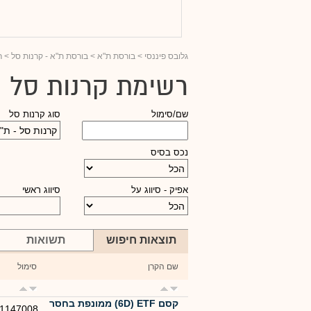
גלובס פיננסי
> בורסת ת"א >
בורסת ת"א - קרנות סל
> ר
רשימת קרנות סל 
שם/סימול
סוג קרנות סל
נכס בסיס
אפיק - סיווג על
סיווג ראשי
תוצאות חיפוש
תשואות
שם הקרן
סימול
קסם 6D) ETF) ממונפת בחסר
1147008