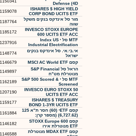
1150341
Defense (4D
ISHARES $ HIGH YIELD
1159078
CORP BOND UCITS ETF
מור סל אינדקס בנקים משקל
1187764
שווה
INVESCO STOXX EUROPE
1185172
600 UCITS ETF ACC
MTF סל י Indxx US
1237916
Industrial Electrification
Ecosystem
אי.בי.אי. סל אינדקס בנקים
1148774
ישראל
קסם MSCI AC World ETF
1146679
הראל סל ‏S&P Financial
1149897
מנוטרלת מט"ח
MTF סל י S&P 500 Scored &
1162189
Screened
INVESCO EURO STOXX 50
1207190
UCITS ETF ACC
ISHARES $ TREASURY
1159177
BOND 1-3YR UCITS ETF
קסם ETFי (60) חסר ת"א 125
1161884
(6,727.62) (מספר קרן:
1161884)
קסם STOXX Europe 600
1146182
ETF מנוטרלת אירו
קסם MDAX ETF מנוטרלת
1146588