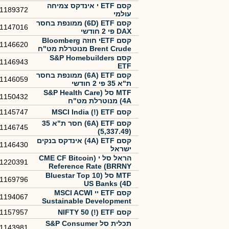
קסם ETF י אינדקס צמיחה
1189372
עולמי
קסם 6D) ETF) ממונפת בחסר
1147016
DAX פי 2 חודשי
קסם ETFי חוזה Bloomberg
1146620
Brent Crude מנוטרלת מט"ח
קסם S&P Homebuilders
1146943
ETF
קסם 6A) ETF) ממונפת בחסר
1146059
ת"א 35 פי 2 חודשי
MTF סל (S&P Health Care
1150432
(4A מנוטרלת מט"ח
קסם MSCI India (!) ETF
1145747
קסם 6A) ETF) חסר ת"א 35
1146745
(5,337.49)
קסם 4A) ETF) אינדקס בנקים
1146430
ישראל
הראל סל י (CME CF Bitcoin
1220391
Reference Rate (BRRNY
MTF סל (Bluestar Top 10
1169796
US Banks (4D
קסם ETF יי MSCI ACWI
1194067
Sustainable Development
קסם NIFTY 50 (!) ETF
1157957
תכלית סל ‏S&P Consumer
1143981