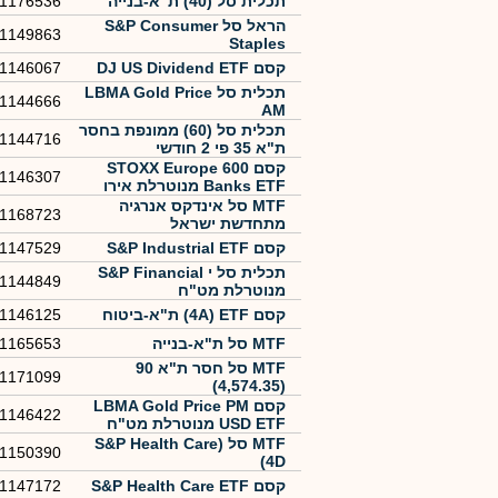
תכלית סל (40) ת"א-בנייה
1176536
הראל סל ‏S&P Consumer
1149863
Staples
קסם DJ US Dividend ETF
1146067
תכלית סל ‏‏‏LBMA Gold Price
1144666
AM
תכלית סל (60) ממונפת בחסר
1144716
ת"א 35 פי 2 חודשי
קסם STOXX Europe 600
1146307
Banks ETF מנוטרלת אירו
MTF סל אינדקס אנרגיה
1168723
מתחדשת ישראל
קסם S&P Industrial ETF
1147529
תכלית סל י S&P Financial
1144849
מנוטרלת מט"ח
קסם 4A) ETF) ת"א-ביטוח
1146125
MTF סל ת"א-בנייה
1165653
MTF סל חסר ת"א 90
1171099
(4,574.35)
קסם LBMA Gold Price PM
1146422
USD ETF מנוטרלת מט"ח
MTF סל (S&P Health Care
1150390
(4D
קסם S&P Health Care ETF
1147172