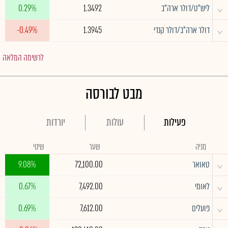
^
ליש"ט/דולר ארה"ב
1.3492
0.29%
^
דולר ארה"ב/דולר קנדי
1.3945
-0.49%
לרשימה המלאה
מבט לבורסה
פעילות
עולות
יורדות
מניה
שער
שינוי
^
טאואר
72,100.00
9.08%
^
לאומי
7,492.00
0.67%
^
פועלים
7,612.00
0.69%