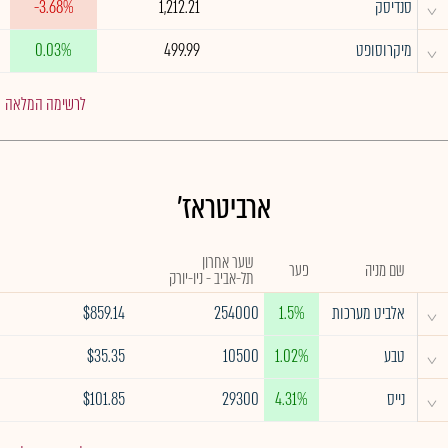
^
סנדיסק
1,212.21
-3.68%
^
מיקרוסופט
499.99
0.03%
לרשימה המלאה
ארביטראז'
שער אחרון
שם מניה
פער
תל-אביב - ניו-יורק
^
אלביט מערכות
1.5%
254000
$859.14
^
טבע
1.02%
10500
$35.35
^
נייס
4.31%
29300
$101.85