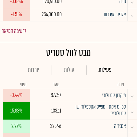
^
נובה
120,410.00
-0.06%
^
אלביט מערכות
254,000.00
-1.51%
לרשימה המלאה
מבט לוול סטריט
פעילות
עולות
יורדות
מניה
שער
שינוי
^
מיקרון טכנולוג'י
877.57
-0.44%
ספייס אקס - ספייס אקספלוריישן
^
15.83%
133.11
טכנולוג'יס
^
אנבידיה
223.96
2.27%