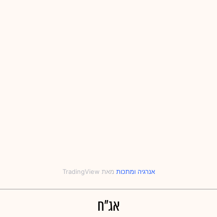
אנרגיה
‎ו‎
מתכות
אג"ח