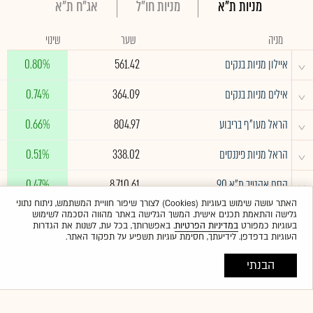
מניות ת"א
מניות חו"ל
אג"ח ת"א
מניה
שער
שינוי
^
איילון מניות בנקים
561.42
0.80%
^
אילים מניות בנקים
364.09
0.74%
^
הראל מעו"ף בריבוע
804.97
0.66%
^
הראל מניות פיננסים
338.02
0.51%
^
קסם אקטיב ת"א 90
8,710.61
0.47%
האתר עושה שימוש בעוגיות (Cookies) לצורך שיפור חוויית המשתמש, ניתוח נתוני
גלישה והתאמת תכנים אישית. המשך הגלישה באתר מהווה הסכמה לשימוש
לרשימה המלאה
בעוגיות כמפורט
במדיניות הפרטיות
. באפשרותך, בכל עת, לשנות את הגדרות
העוגיות בדפדפן. לידיעתך, חסימת עוגיות תשפיע על תפקוד האתר.
הבנתי