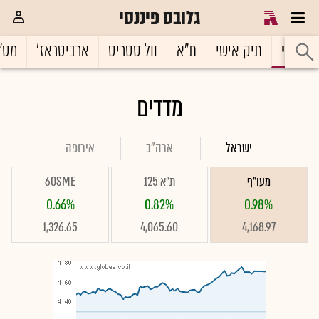
גלובס פיננסי
ראשי
תיק אישי
ת"א
וול סטריט
ארביטראז'
מט"
מדדים
ישראל
ארה"ב
אירופה
מעו"ף
ת"א 125
60SME
0.66%
0.82%
0.98%
1,326.65
4,065.60
4,168.97