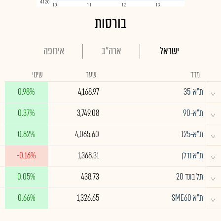
בורסות
ישראל
ארה"ב
אירופה
מדד
שער
שינוי
^
ת"א-35
4,168.97
0.98%
^
ת"א-90
3,749.08
0.37%
^
ת"א-125
4,065.60
0.82%
^
ת"א נדלן
1,368.31
-0.16%
^
תל בונד 20
438.73
0.05%
^
ת"א SME60
1,326.65
0.66%