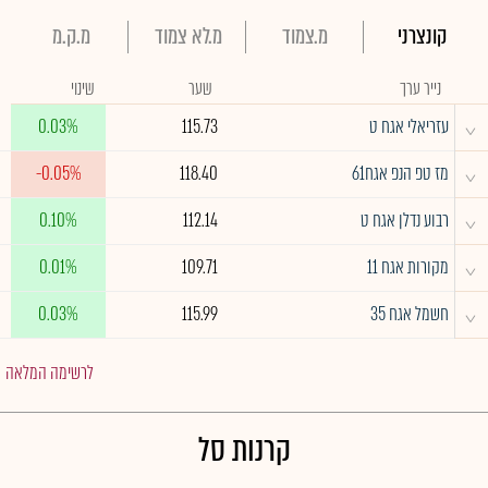
קונצרני
מ.צמוד
מ.לא צמוד
מ.ק.מ
נייר ערך
שער
שינוי
^
עזריאלי אגח ט
115.73
0.03%
^
מז טפ הנפ אגח61
118.40
-0.05%
^
רבוע נדלן אגח ט
112.14
0.10%
^
מקורות אגח 11
109.71
0.01%
^
חשמל אגח 35
115.99
0.03%
לרשימה המלאה
קרנות סל