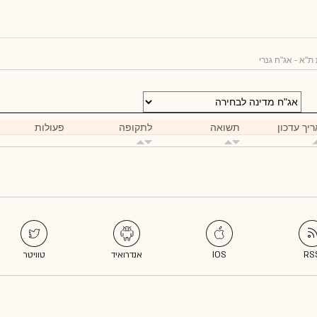
ת"א - אג"ח גנרי
יך עדכון
תשואה
לתקופה
פעולות