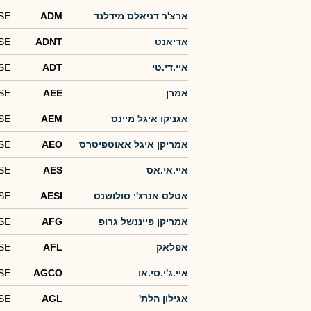
ארצ'ר דניאלס מידלנד
ADM
SE
אדיאנט
ADNT
SE
איי.די.טי
ADT
SE
אמרן
AEE
SE
אגניקו איגל מיינס
AEM
SE
אמריקן איגל אאוטפיטרס
AEO
SE
איי.אי.אס
AES
SE
אטלס אנרג'י סולושנס
AESI
SE
אמריקן פייננשל גרופ
AFG
SE
אפלאק
AFL
SE
איי.ג'י.סי.או
AGCO
SE
אגילון הלת'
AGL
SE