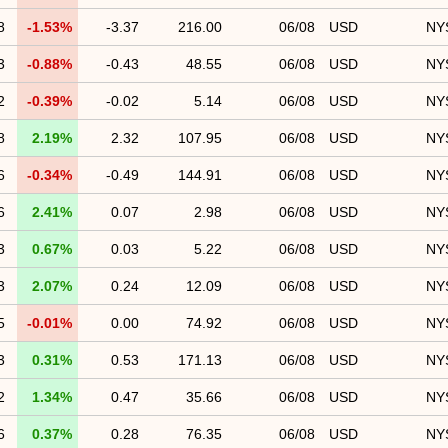
8
-1.53%
-3.37
216.00
06/08
USD
NY
3
-0.88%
-0.43
48.55
06/08
USD
NY
2
-0.39%
-0.02
5.14
06/08
USD
NY
8
2.19%
2.32
107.95
06/08
USD
NY
6
-0.34%
-0.49
144.91
06/08
USD
NY
6
2.41%
0.07
2.98
06/08
USD
NY
3
0.67%
0.03
5.22
06/08
USD
NY
3
2.07%
0.24
12.09
06/08
USD
NY
5
-0.01%
0.00
74.92
06/08
USD
NY
3
0.31%
0.53
171.13
06/08
USD
NY
2
1.34%
0.47
35.66
06/08
USD
NY
6
0.37%
0.28
76.35
06/08
USD
NY