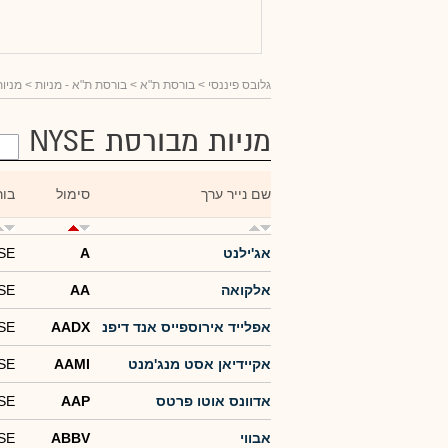
גלובס פיננסי
> בורסת ת"א >
בורסת ת"א - מניות
> מניות 
מניות מבורסת NYSE
שם נייר ערך
סימול
בור
אג'ילנט
A
SE
אלקואה
AA
SE
אפלייד אירוספייס אנד דיפנ
AADX
SE
אקיידיאן אסט מנג'מנט
AAMI
SE
אדוונס אוטו פרטס
AAP
SE
אבווי
ABBV
SE