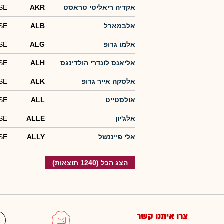
אקדיה ריאליטי טראסט
AKR
SE
אלבמארל
ALB
SE
אלמו גרופ
ALG
SE
אליאנס לונדרי הולדינגס
ALH
SE
אלסקה אייר גרופ
ALK
SE
אולסטייט
ALL
SE
אלג'יון
ALLE
SE
אלי פייננשל
ALLY
SE
הצג הכל (1240 תוצאות)
צרו איתנו קשר