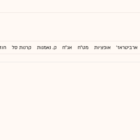
ארביטראז'
אופציות
מט"ח
אג"ח
ק. נאמנות
קרנות סל
חוז