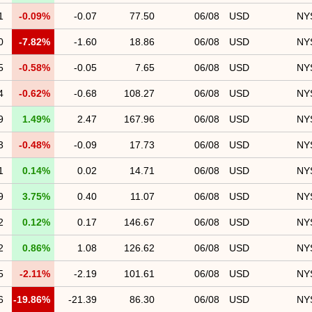
1
-0.09%
-0.07
77.50
06/08
USD
NY
0
-7.82%
-1.60
18.86
06/08
USD
NY
5
-0.58%
-0.05
7.65
06/08
USD
NY
4
-0.62%
-0.68
108.27
06/08
USD
NY
9
1.49%
2.47
167.96
06/08
USD
NY
3
-0.48%
-0.09
17.73
06/08
USD
NY
1
0.14%
0.02
14.71
06/08
USD
NY
9
3.75%
0.40
11.07
06/08
USD
NY
2
0.12%
0.17
146.67
06/08
USD
NY
2
0.86%
1.08
126.62
06/08
USD
NY
5
-2.11%
-2.19
101.61
06/08
USD
NY
6
-19.86%
-21.39
86.30
06/08
USD
NY