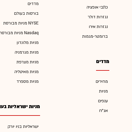
מדדים
כתבי אופציה
בורסות בעולם
נגזרות דולר
מניות מבורסת NYSE
נגזרות אירו
מניות מבורסת Nasdaq
ברומטר-מגמות
מניות מלונדון
מניות מגרמניה
מדדים
מניות מצרפת
מניות מאיטליה
מחירים
מניות מספרד
מניות
ענפים
מניות ישראליות בעו
אג"ח
ישראליות בניו יורק