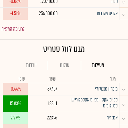
^
נובה
120,410.00
-0.06%
^
אלביט מערכות
254,000.00
-1.51%
לרשימה המלאה
מבט לוול סטריט
פעילות
עולות
יורדות
מניה
שער
שינוי
^
מיקרון טכנולוג'י
877.57
-0.44%
ספייס אקס - ספייס אקספלוריישן
^
15.83%
133.11
טכנולוג'יס
^
אנבידיה
223.96
2.27%