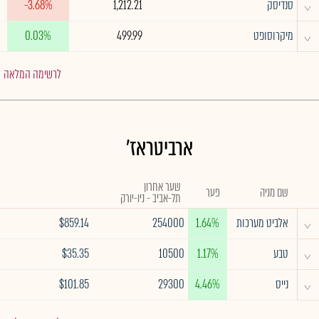
^
סנדיסק
1,212.21
-3.68%
^
מיקרוסופט
499.99
0.03%
לרשימה המלאה
ארביטראז'
שער אחרון
שם מניה
פער
תל-אביב - ניו-יורק
^
אלביט מערכות
1.64%
254000
$859.14
^
טבע
1.17%
10500
$35.35
^
נייס
4.46%
29300
$101.85