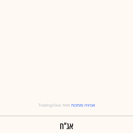
אנרגיה
‎ו‎
מתכות
אג"ח