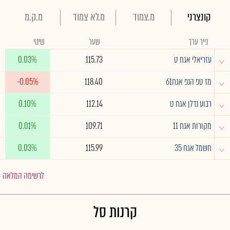
קונצרני
מ.צמוד
מ.לא צמוד
מ.ק.מ
נייר ערך
שער
שינוי
^
עזריאלי אגח ט
115.73
0.03%
^
מז טפ הנפ אגח61
118.40
-0.05%
^
רבוע נדלן אגח ט
112.14
0.10%
^
מקורות אגח 11
109.71
0.01%
^
חשמל אגח 35
115.99
0.03%
לרשימה המלאה
קרנות סל