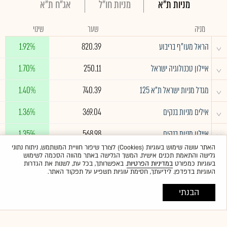
מניות ת"א
מניות חו"ל
אג"ח ת"א
מניה
שער
שינוי
^
הראל מעו"ף בריבוע
820.39
1.92%
^
איילון טכנולוגיה ישראל
250.11
1.70%
^
מגדל מניות ישראל ת"א 125
740.39
1.40%
^
אילים מניות בנקים
369.04
1.36%
^
איילון מניות בנקים
568.98
1.35%
האתר עושה שימוש בעוגיות (Cookies) לצורך שיפור חוויית המשתמש, ניתוח נתוני
גלישה והתאמת תכנים אישית. המשך הגלישה באתר מהווה הסכמה לשימוש
לרשימה המלאה
בעוגיות כמפורט
במדיניות הפרטיות
. באפשרותך, בכל עת, לשנות את הגדרות
העוגיות בדפדפן. לידיעתך, חסימת עוגיות תשפיע על תפקוד האתר.
הבנתי