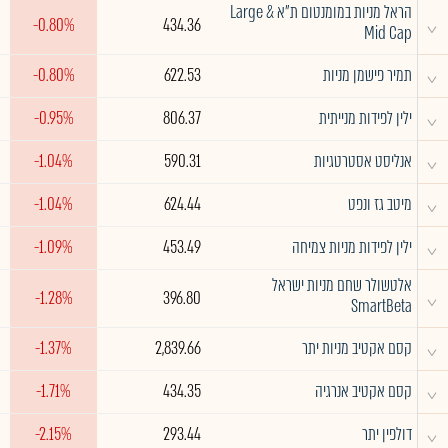
הראל מניות במומנטום ת"א Large &
^
-0.80%
434.36
Mid Cap
^
תמיר פישמן מניות
622.53
-0.80%
^
ילין לפידות מנייתית
806.37
-0.95%
^
אנליסט אסטרטגיות
590.31
-1.04%
^
מיטב גז ונפט
624.44
-1.04%
^
ילין לפידות מניות צמיחה
453.49
-1.09%
אלטשולר שחם מניות ישראל
^
-1.28%
396.80
SmartBeta
^
קסם אקטיב מניות יתר
2,839.66
-1.37%
^
קסם אקטיב אנרגיה
434.35
-1.71%
^
דולפין יתר
293.44
-2.15%