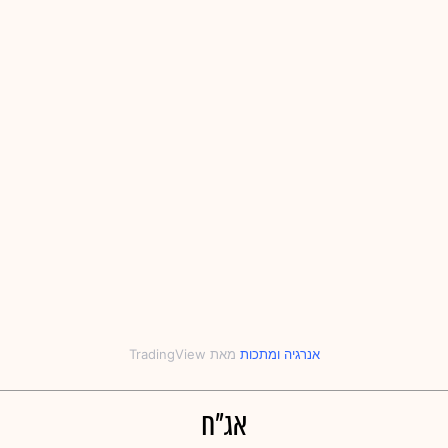
אנרגיה
‎ו‎
מתכות
אג"ח