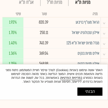
מניות ת"א
מניות חו"ל
אג"ח ת"א
מניה
שער
שינוי
^
הראל מעו"ף בריבוע
820.39
1.92%
^
איילון טכנולוגיה ישראל
250.11
1.70%
^
מגדל מניות ישראל ת"א 125
740.39
1.40%
^
אילים מניות בנקים
369.04
1.36%
^
איילון מניות בנקים
568.98
1.35%
האתר עושה שימוש בעוגיות (Cookies) לצורך שיפור חוויית המשתמש, ניתוח נתוני
גלישה והתאמת תכנים אישית. המשך הגלישה באתר מהווה הסכמה לשימוש
לרשימה המלאה
בעוגיות כמפורט
במדיניות הפרטיות
. באפשרותך, בכל עת, לשנות את הגדרות
העוגיות בדפדפן. לידיעתך, חסימת עוגיות תשפיע על תפקוד האתר.
הבנתי