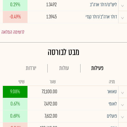
^
ליש"ט/דולר ארה"ב
1.3492
0.29%
^
דולר ארה"ב/דולר קנדי
1.3945
-0.49%
לרשימה המלאה
מבט לבורסה
פעילות
עולות
יורדות
מניה
שער
שינוי
^
טאואר
72,100.00
9.08%
^
לאומי
7,492.00
0.67%
^
פועלים
7,612.00
0.69%