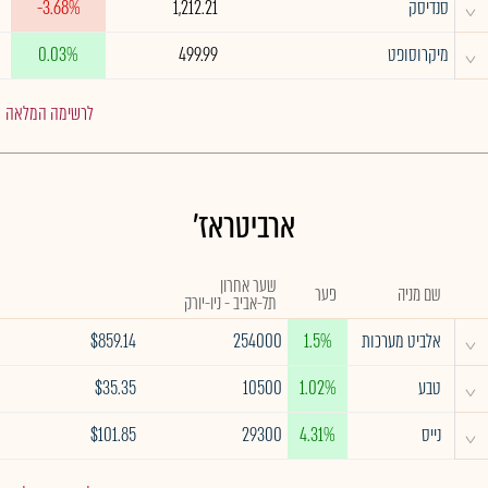
^
סנדיסק
1,212.21
-3.68%
^
מיקרוסופט
499.99
0.03%
לרשימה המלאה
ארביטראז'
שער אחרון
שם מניה
פער
תל-אביב - ניו-יורק
^
אלביט מערכות
1.5%
254000
$859.14
^
טבע
1.02%
10500
$35.35
^
נייס
4.31%
29300
$101.85