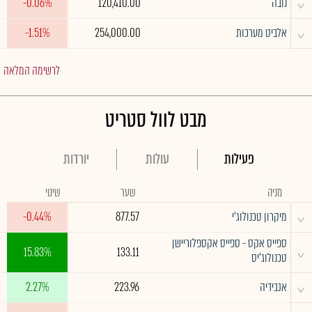
^
נובה
120,410.00
-0.06%
^
אלביט מערכות
254,000.00
-1.51%
לרשימה המלאה
מבט לוול סטריט
פעילות
עולות
יורדות
מניה
שער
שינוי
^
מיקרון טכנולוג'י
877.57
-0.44%
ספייס אקס - ספייס אקספלוריישן
^
15.83%
133.11
טכנולוג'יס
^
אנבידיה
223.96
2.27%