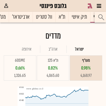
גלובס פיננסי
ראשי
תיק אישי
ת"א
וול סטריט
ארביטראז'
מט"
מדדים
ישראל
ארה"ב
אירופה
מעו"ף
ת"א 125
60SME
0.66%
0.82%
0.98%
1,326.65
4,065.60
4,168.97