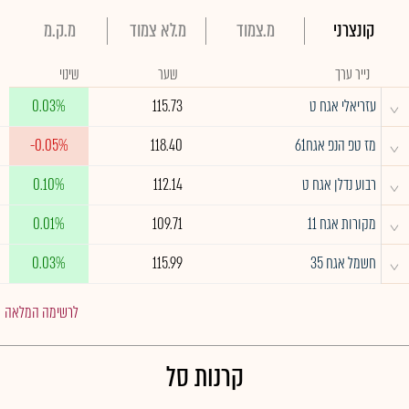
קונצרני
מ.צמוד
מ.לא צמוד
מ.ק.מ
נייר ערך
שער
שינוי
^
עזריאלי אגח ט
115.73
0.03%
^
מז טפ הנפ אגח61
118.40
-0.05%
^
רבוע נדלן אגח ט
112.14
0.10%
^
מקורות אגח 11
109.71
0.01%
^
חשמל אגח 35
115.99
0.03%
לרשימה המלאה
קרנות סל