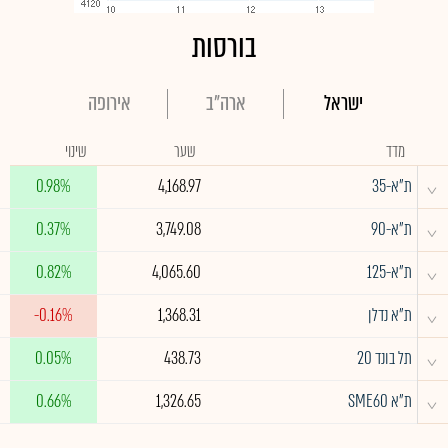
בורסות
ישראל
ארה"ב
אירופה
מדד
שער
שינוי
^
ת"א-35
4,168.97
0.98%
^
ת"א-90
3,749.08
0.37%
^
ת"א-125
4,065.60
0.82%
^
ת"א נדלן
1,368.31
-0.16%
^
תל בונד 20
438.73
0.05%
^
ת"א SME60
1,326.65
0.66%